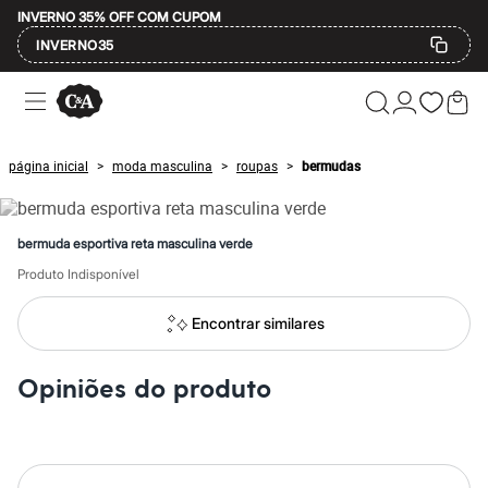
INVERNO 35% OFF COM CUPOM
INVERNO35
Ofertas
Compre por Departamento
Feminino
Masculino
página inicial
moda masculina
roupas
bermudas
>
>
>
Infantil
Calçados
Mindse7
Plus Size
bermuda esportiva reta masculina verde
Até 20% off
Até 40% off
Produto Indisponível
Até 60% off
A partir de 60% off
Encontrar similares
Feminino
Em alta
Inverno
Opiniões do produto
Alfaiataria
Novidades
Roupas
Blusas e Camisetas
Básicos