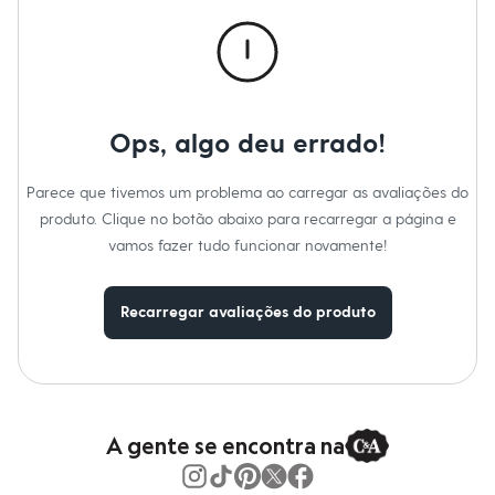
Calças
Casacos e Jaquetas
Jeans
Macacões
Saias
Shorts e Bermudas
Vestidos
Ops, algo deu errado!
Acessórios
Bolsas
Bonés e Chapéus
Parece que tivemos um problema ao carregar as avaliações do
Bijoux
produto. Clique no botão abaixo para recarregar a página e
Cintos
Óculos
vamos fazer tudo funcionar novamente!
Relógios
Calçados
Botas
Recarregar avaliações do produto
Chinelos
Rasteirinhas
Sandálias
Sapatilhas
Tênis
Marcas
City
A gente se encontra na
Clock House
Mindset