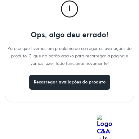
Moda esportiva
Informacoes gerais:
Shorts e Saias
Material
:
100% algodão
Vestidos
Tipo
:
Chino
Masculino
Cor
:
Azul
Em alta
Marcas
:
C&A
Dia dos Pais
Gênero
:
Menino
Ops, algo deu errado!
Inverno
Novidades
Roupas
Parece que tivemos um problema ao carregar as avaliações do
Bermudas
produto. Clique no botão abaixo para recarregar a página e
Camisas
Calças
vamos fazer tudo funcionar novamente!
Camisetas e Regatas
Casacos e Jaquetas
Jeans
Recarregar avaliações do produto
Polos
Acessórios
Bolsas e Mochilas
Chapéus e Bonés
Cintos
Carteiras
Óculos
Relógios
Calçados
Botas