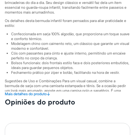
Sawary
brincadeiras do dia a dia. Seu design clássico e versátil faz dela um item
Yessica
essencial no guarda-roupa infantil, transitando facilmente entre passeios e
Moda esportiva
momentos mais arrumadinhos.
Acessórios
Os detalhes desta bermuda infantil foram pensados para aliar praticidade e
Blusas
estilo:
Calçados
Leggings
Confeccionada em sarja 100% algodão, que proporciona um toque suave
Shorts e Bermudas
e conforto térmico.
Modelagem chino com caimento reto, um clássico que garante um visual
Tops
moderno e confortável.
Moda íntima
Cós com passantes para cinto e ajuste interno, permitindo um encaixe
Calcinhas
perfeito no corpo da criança.
Cintas e Modeladores
Bolsos funcionais: dois frontais estilo faca e dois posteriores embutidos,
Meias
ideais para guardar pequenos objetos.
Pijamas
Fechamento prático por zíper e botão, facilitando na hora de vestir.
Sutiãs e Tops
Sugestões de Uso e Combinações Para um visual casual, combine a
Moda praia
bermuda de sarja com uma camiseta estampada e tênis. Se a ocasião pedir
Biquínis
um look mais arrumado, aposte em uma camisa polo e sapatênis. É uma
Maiôs
↓
Mais detalhes do produto
peça-chave que se adapta a diferentes estilos e momentos, garantindo que
Saídas de praia
Opiniões do produto
os pequenos estejam sempre bem-vestidos e confortáveis.
Personagens
A gente se encontra na C&A! ❤
Plus size
Blusas e Camisetas
Calças
Suas medidas são:
Casacos e Jaquetas
Cintura: Média.
Jeans