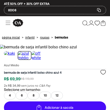
ATÉ 50% OFF + 30% OFF EXTRA
8DO8
Ofertas
Compre por Departamento
Feminino
Masculino
página inicial
infantil
roupas
bermudas
>
>
>
Infantil
Calçados
Mindse7
Plus Size
Até 20% off
Até 40% off
Azul Médio
Até 60% off
A partir de 60% off
bermuda de sarja infantil bolso chino azul 4
Feminino
R$ 69,99
R$ 119,99
Em alta
Inverno
2
x
R$ 34,99
sem juros no
C&A Pay
Alfaiataria
Selecione um
tamanho
:
Novidades
4
6
8
10
12
Roupas
Blusas e Camisetas
Básicos
Adicionar à sacola