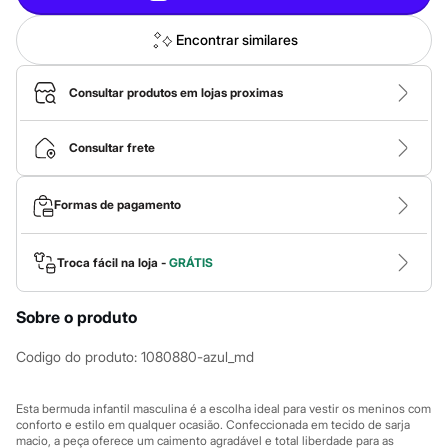
Calças
Casacos e Jaquetas
Jeans
Encontrar similares
Macacões
Saias
Shorts e Bermudas
Consultar produtos em lojas proximas
Vestidos
Acessórios
Bolsas
Consultar frete
Bonés e Chapéus
Bijoux
Cintos
Formas de pagamento
Óculos
Relógios
Calçados
Troca fácil na loja -
GRÁTIS
Botas
Chinelos
Rasteirinhas
Sobre o produto
Sandálias
Sapatilhas
Codigo do produto
:
1080880-azul_md
Tênis
Marcas
City
Esta bermuda infantil masculina é a escolha ideal para vestir os meninos com
Clock House
conforto e estilo em qualquer ocasião. Confeccionada em tecido de sarja
Mindset
macio, a peça oferece um caimento agradável e total liberdade para as