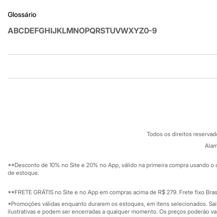
Chinelos
Glossário
Pantufas
Rasteirinhas
A
B
C
D
E
F
G
H
I
J
K
L
M
N
O
P
Q
R
S
T
U
V
W
X
Y
Z
0-9
Sandálias
Tênis
Diversão
Marcas
Baby Club
Institucional
Produtos
Fifteen
Miss Fifteen
Sobre a C&A
Cartão C&A
Palomino
Sobre o cartã
Moda íntima
Fornecedores
Calcinhas
Termos e condições
C&A&VC
Cuecas
Conheça o pr
Política de privacidade
Meias
Todos os direitos reserva
Pijamas
Trabalhe conosco
C&A Pay
Moda praia
Sobre o C&A P
Alam
Sustentabilidade
Biquínis e Maiôs
Solicite seu ca
Mapa do site
Blusas de proteção
**Desconto de 10% no Site e 20% no App, válido na primeira compra usando o 
Governança
Sungas
Investidores
de estoque.
Personagens
Ouvidoria / Rel
Sala de imprensa
Bluey
Educação fina
**FRETE GRÁTIS no Site e no App em compras acima de R$ 279. Frete fixo Brasi
Disney
Privacidade
Sustentabilida
*Promoções válidas enquanto durarem os estoques, em itens selecionados. Sa
Hello Kitty
Configuração de cookies
ilustrativas e podem ser encerradas a qualquer momento. Os preços poderão var
Homem Aranha