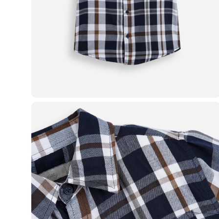
Blusas e Camisetas
Básicos
Calças
Casacos e Jaquetas
Jeans
Macacões
Saias
Shorts e Bermudas
Vestidos
Acessórios
Bolsas
Bonés e Chapéus
Bijoux
Cintos
Óculos
Relógios
Calçados
Botas
Chinelos
Rasteirinhas
Sandálias
Sapatilhas
Tênis
Marcas
City