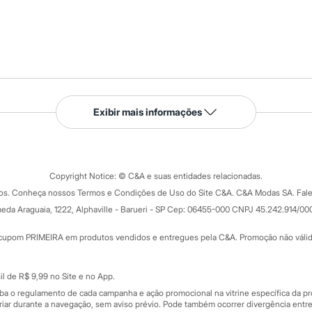
Serviços
Exibir mais informações
Tipos de serviços
o C&A
Clique e retire
Trocas e devoluções
ograma
Copyright Notice: © C&A e suas entidades relacionadas.
Formas de pagamento
dos. Conheça nossos Termos e Condições de Uso do Site C&A. C&A Modas SA. Fale
Todas as vantagens
ay
eda Araguaia, 1222, Alphaville - Barueri - SP Cep: 06455-000 CNPJ 45.242.914/00
Minha C&A
rtão
Cupons de desconto
cupom PRIMEIRA em produtos vendidos e entregues pela C&A. Promoção não válida p
Cartão presente
atórios
Sobre o cartão presente
nceira
l de R$ 9,99 no Site e no App.
de
iba o regulamento de cada campanha e ação promocional na vitrine específica da
iar durante a navegação, sem aviso prévio. Pode também ocorrer divergência entre