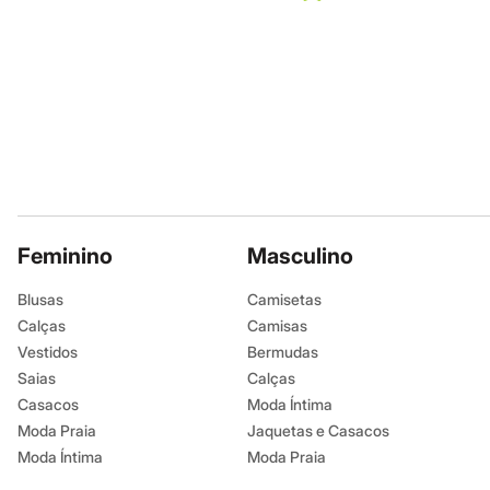
Moda esportiva
Shorts e Bermudas
Todos os produtos
Infantil
Em alta
Arrumadinho para os meninos
Romântico para as meninas
Inverno
Novidades
Roupas menina
0 a 24 meses
1 a 5 anos
4 a 12 anos
Feminino
Masculino
10 a 16 anos
Roupas menino
Blusas
Camisetas
0 a 24 meses
Calças
Camisas
1 a 5 anos
4 a 12 anos
Vestidos
Bermudas
10 a 16 anos
Saias
Calças
Acessórios
Casacos
Moda Íntima
Recém-nascido
Bolsas e Mochilas
Moda Praia
Jaquetas e Casacos
Chapéus
Moda Íntima
Moda Praia
Calçados
Botas