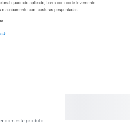
cional quadrado aplicado, barra com corte levemente
is e acabamento com costuras pespontadas.
s:
lgodão, 45% poliéster
to
↓
curta
no
eca:
té 40º.
secadora.
al.
peratura média.
mendam este produto