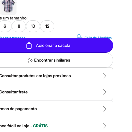
ne um
tamanho
:
6
8
10
12
ira seu tamanho
Guia de Medidas
Adicionar à sacola
Encontrar similares
Consultar produtos em lojas proximas
Consultar frete
rmas de pagamento
oca fácil na loja -
GRÁTIS