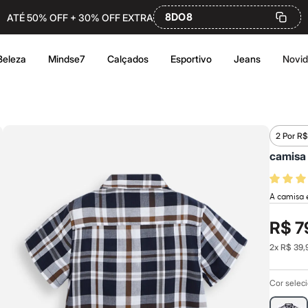
8DO8
ATÉ 50% OFF + 30% OFF EXTRA
Beleza
Mindse7
Calçados
Esportivo
Jeans
Novi
2 Por R$
camisa 
A camisa é
R$ 7
2
x
R$ 39,
Cor selec