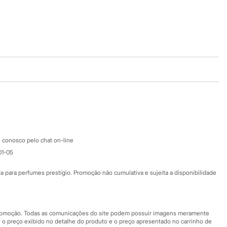
Baixe o app
Google store
Apple store
Atendimento
 conosco pelo chat on-line
01-05
Ajuda
Fale conosco
ara perfumes prestígio. Promoção não cumulativa e sujeita a disponibilidade
Nossas lojas
Nossas lojas plus size
Central de ética
 promoção. Todas as comunicações do site podem possuir imagens meramente
 o preço exibido no detalhe do produto e o preço apresentado no carrinho de