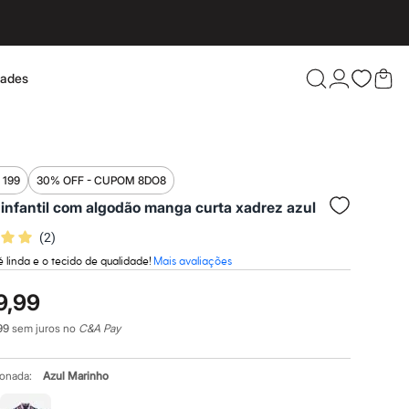
dades
Confira 
 199
30% OFF - CUPOM 8DO8
infantil com algodão manga curta xadrez azul
(
2
)
 linda e o tecido de qualidade!
Mais avaliações
9,99
99
sem juros no
C&A Pay
ionada:
Azul Marinho