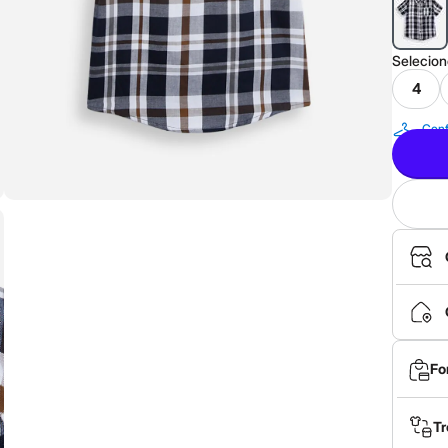
Selecio
4
Conf
Fo
Tr