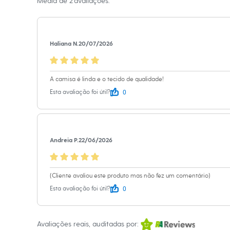
Média de
2
avaliações.
Calçados
Não limpar a 
Botas
Chinelos
Sapatos
Sandálias e Papetes
Haliana N.
20/07/2026
Tênis
Moda esportiva
Acessórios
Bermudas
A camisa é linda e o tecido de qualidade!
Camisetas
0
Esta avaliação foi útil?
Calças
Calçados
Regatas
Moda íntima
Cuecas
Andreia P.
22/06/2026
Meias
Pijamas
Moda praia
Personagens
(Cliente avaliou este produto mas não fez um comentário)
Plus size
0
Blusas e Camisetas
Esta avaliação foi útil?
Calças
Camisas
Casacos e Jaquetas
Avaliações reais, auditadas por:
Jeans