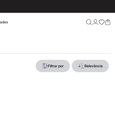
dades
Confira 
Filtrar por
Relevância