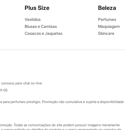
Plus Size
Beleza
Vestidos
Perfumes
Blusas e Camisas
Maquiagem
Casacos e Jaquetas
Skincare
Calças
Corpo e Banho
Shorts e Bermudas
Acessórios
Moda Íntima
 conosco pelo chat on-line
01-05
ara perfumes prestígio. Promoção não cumulativa e sujeita a disponibilidade
Baixe o app
Google store
 promoção. Todas as comunicações do site podem possuir imagens meramente
 o preço exibido no detalhe do produto e o preço apresentado no carrinho de