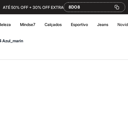
8DO8
ATÉ 50% OFF + 30% OFF EXTRA
Beleza
Mindse7
Calçados
Esportivo
Jeans
Novi
4 Azul_marin