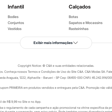
Infantil
Calçados
Bodies
Botas
Conjuntos
Sapatos e Mocassins
Vestidos
Rasteirinhas
Shorts e Bermudas
Sandálias e Papetes
Calçados
Tênis
Exibir mais informações
Calças
Moda Praia
Copyright Notice: © C&A e suas entidades relacionadas.
dos. Conheça nossos Termos e Condições de Uso do Site C&A. C&A Modas SA. Fale
eda Araguaia, 1222, Alphaville - Barueri - SP Cep: 06455-000 CNPJ 45.242.914/00
cupom PRIMEIRA em produtos vendidos e entregues pela C&A. Promoção não válida p
Serviços
l de R$ 9,99 no Site e no App.
Tipos de serviços
iba o regulamento de cada campanha e ação promocional na vitrine específica da
o C&A
iar durante a navegação, sem aviso prévio. Pode também ocorrer divergência entre