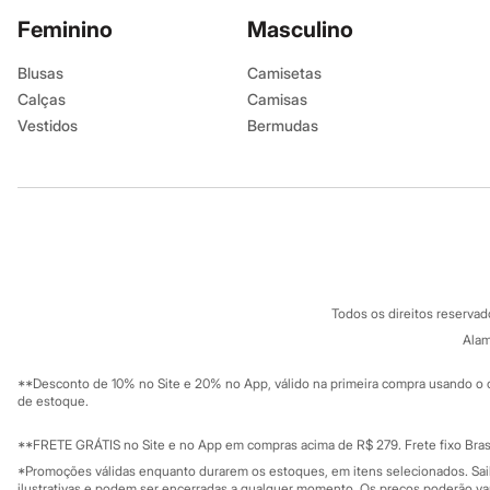
Calçados
Feminino
Masculino
Botas
Chinelos
Sapatos
Blusas
Camisetas
Sandálias e Papetes
Calças
Camisas
Tênis
Vestidos
Bermudas
Moda esportiva
Acessórios
Saias
Calças
Bermudas
Casacos
Moda Íntima
Camisetas
Moda Praia
Jaquetas e Casacos
Calças
Calçados
Moda Íntima
Moda Praia
Regatas
Moda íntima
Cuecas
Glossário
Meias
Todos os direitos reserva
Pijamas
A
B
C
D
E
F
G
H
I
J
K
L
M
N
O
P
Q
R
S
T
U
V
W
X
Y
Z
0-9
Alam
Moda praia
Personagens
Plus size
**Desconto de 10% no Site e 20% no App, válido na primeira compra usando o 
de estoque.
Blusas e Camisetas
Institucional
Calças
Produtos
Camisas
**FRETE GRÁTIS no Site e no App em compras acima de R$ 279. Frete fixo Brasi
Casacos e Jaquetas
Sobre a C&A
Cartão C&A
*Promoções válidas enquanto durarem os estoques, em itens selecionados. Sa
Jeans
Sobre o cartã
ilustrativas e podem ser encerradas a qualquer momento. Os preços poderão var