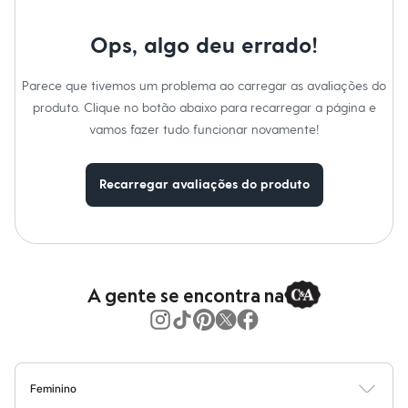
Moda esportiva
Shorts e Saias
Vestidos
Ops, algo deu errado!
Masculino
Em alta
Parece que tivemos um problema ao carregar as avaliações do
Dia dos Pais
Inverno
produto. Clique no botão abaixo para recarregar a página e
Novidades
vamos fazer tudo funcionar novamente!
Roupas
Bermudas
Camisas
Recarregar avaliações do produto
Calças
Camisetas e Regatas
Casacos e Jaquetas
Jeans
Polos
Acessórios
Bolsas e Mochilas
A gente se encontra na
Chapéus e Bonés
Cintos
Carteiras
Óculos
Relógios
Calçados
Feminino
Botas