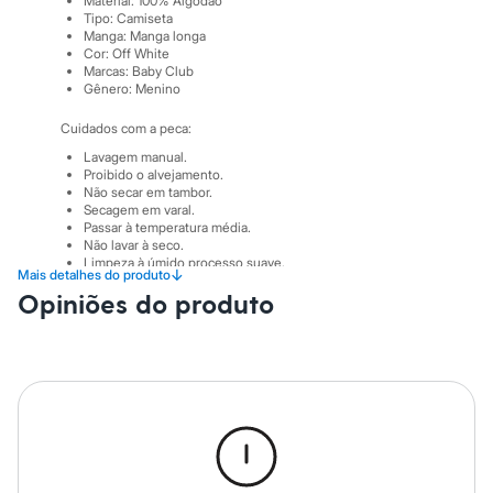
Material
:
100% Algodão
Sawary
Tipo
:
Camiseta
Yessica
Manga
:
Manga longa
Moda esportiva
Cor
:
Off White
Acessórios
Marcas
:
Baby Club
Blusas
Gênero
:
Menino
Calçados
Leggings
Cuidados com a peca:
Shorts e Bermudas
Lavagem manual.
Tops
Proibido o alvejamento.
Moda íntima
Não secar em tambor.
Calcinhas
Secagem em varal.
Cintas e Modeladores
Passar à temperatura média.
Meias
Não lavar à seco.
Pijamas
Limpeza à úmido processo suave.
↓
Mais detalhes do produto
Sutiãs e Tops
Opiniões do produto
Moda praia
Biquínis
Maiôs
Saídas de praia
Personagens
Plus size
Blusas e Camisetas
Calças
Casacos e Jaquetas
Jeans