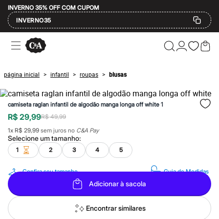
INVERNO 35% OFF COM CUPOM
INVERNO35
Ofertas
Compre por Departamento
Feminino
Masculino
página inicial
infantil
roupas
blusas
>
>
>
Infantil
Calçados
Mindse7
camiseta raglan infantil de algodão manga longa off white 1
Plus Size
Até 20% off
R$ 29,99
R$ 49,99
Até 40% off
1
x
R$ 29,99
sem juros no
C&A Pay
Até 60% off
Selecione um
tamanho
:
A partir de 60% off
Feminino
1
2
3
4
5
Em alta
Inverno
Confira seu tamanho
Guia de Medidas
Alfaiataria
Adicionar à sacola
Novidades
Roupas
Blusas e Camisetas
Encontrar similares
Básicos