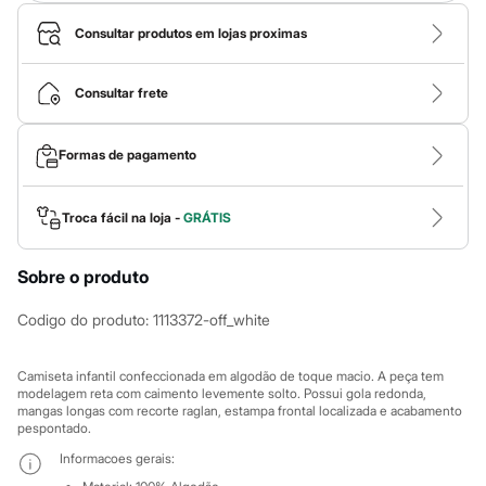
Calças
Casacos e Jaquetas
Consultar produtos em lojas proximas
Jeans
Macacões
Saias
Consultar frete
Shorts e Bermudas
Vestidos
Acessórios
Formas de pagamento
Bolsas
Bonés e Chapéus
Bijoux
Cintos
Troca fácil na loja -
GRÁTIS
Óculos
Relógios
Calçados
Sobre o produto
Botas
Chinelos
Codigo do produto
:
1113372-off_white
Rasteirinhas
Sandálias
Sapatilhas
Camiseta infantil confeccionada em algodão de toque macio. A peça tem
Tênis
modelagem reta com caimento levemente solto. Possui gola redonda,
Marcas
mangas longas com recorte raglan, estampa frontal localizada e acabamento
pespontado.
City
Clock House
Informacoes gerais:
Mindset