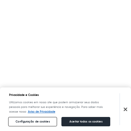
Privacidade e Cookies
Utilizamos cookies em nosso site que podem armazenar seus dados
pessoais para melhorar sua experiência e navegação. Para saber mais
acesse nosso
Aviso de Privacidade
Configuração de cookies
Aceitar todos os cookies