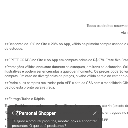
Sobre a C&A
Cartão C&A
Chinelos
Sobre o cartã
Fornecedores
Pantufas
Rasteirinhas
Termos e condições
C&A&VC
Conheça o pr
Sandálias
Política de privacidade
Tênis
Todos os direitos reserva
Trabalhe conosco
C&A Pay
Diversão
Sobre o C&A P
Alam
Marcas
Sustentabilidade
Solicite seu ca
Baby Club
Mapa do site
**Desconto de 10% no Site e 20% no App, válido na primeira compra usando o 
Fifteen
Governança
Investidores
de estoque.
Miss Fifteen
Ouvidoria / Rel
Palomino
Sala de imprensa
Educação fina
**FRETE GRÁTIS no Site e no App em compras acima de R$ 279. Frete fixo Brasi
Moda íntima
Privacidade
Calcinhas
Sustentabilida
*Promoções válidas enquanto durarem os estoques, em itens selecionados. Sa
Configuração de cookies
Cuecas
ilustrativas e podem ser encerradas a qualquer momento. Os preços poderão var
Meias
Minha privacidade
compras. Em caso de divergências de preços, o valor válido será o do carrinho 
Pijamas
**Retire suas compras realizadas pelo APP e site da C&A com a modalidade Clique
Moda praia
pedido está pronto para retirada.
Biquínis e Maiôs
Blusas de proteção
**Entrega Turbo e Rápida
Sungas
Turbo: Pedidos aprovados entre 10h e 17h, serão entregues em até 4h (exceto d
Personagens
Bluey
Rápida: Pedidos com os pagamentos aprovados até as 10h, serão entregues no 
Personal Shopper
Disney
*O valor do frete para o turbo é R$ 24,99 e para a rápida é R$ 14,99.
Te ajudo a procurar produtos, montar looks e encontrar
Hello Kitty
Formas de pagamento
presentes. O que está precisando?
*Essa condição ainda não estará disponível em todas as lojas.
Homem Aranha