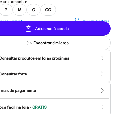
ne um
tamanho
:
P
M
G
GG
ira seu tamanho
Guia de Medidas
Adicionar à sacola
Encontrar similares
Consultar produtos em lojas proximas
Consultar frete
rmas de pagamento
oca fácil na loja -
GRÁTIS