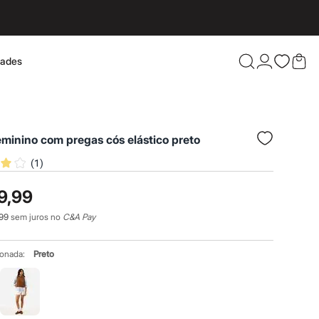
dades
Confira 
eminino com pregas cós elástico preto
(
1
)
9,99
99
sem juros no
C&A Pay
ionada:
Preto