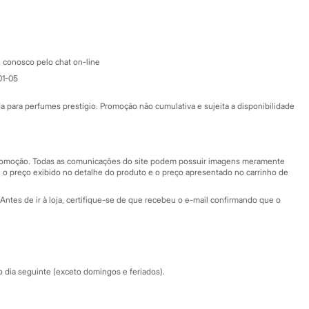
Google store
Apple store
Atendimento
 conosco pelo chat on-line
01-05
Ajuda
Fale conosco
ara perfumes prestígio. Promoção não cumulativa e sujeita a disponibilidade
Nossas lojas
Nossas lojas plus size
Central de ética
 promoção. Todas as comunicações do site podem possuir imagens meramente
 o preço exibido no detalhe do produto e o preço apresentado no carrinho de
Eventos
Antes de ir à loja, certifique-se de que recebeu o e-mail confirmando que o
Especial Dia dos Pais
dia seguinte (exceto domingos e feriados).