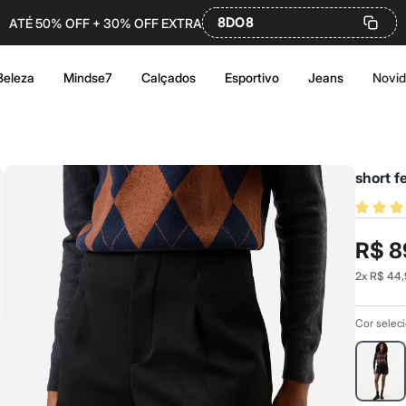
8DO8
ATÉ 50% OFF + 30% OFF EXTRA
Beleza
Mindse7
Calçados
Esportivo
Jeans
Novi
short f
R$ 8
2
x
R$ 44,
Cor selec