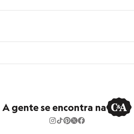
secadora.
ontal.
peratura mínima.
co.
o.
A gente se encontra na