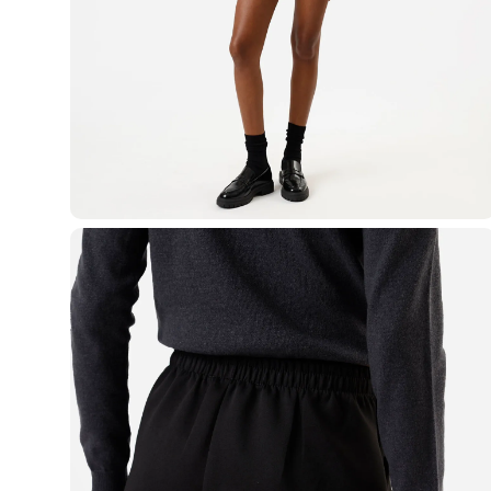
Blusas e Camisetas
Básicos
Calças
Casacos e Jaquetas
Jeans
Macacões
Saias
Shorts e Bermudas
Vestidos
Acessórios
Bolsas
Bonés e Chapéus
Bijoux
Cintos
Óculos
Relógios
Calçados
Botas
Chinelos
Rasteirinhas
Sandálias
Sapatilhas
Tênis
Marcas
City