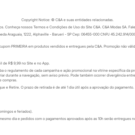
Tipos de serviços
o C&A
Clique e retire
Trocas e devoluções
ograma
Copyright Notice: © C&A e suas entidades relacionadas.
Formas de pagamento
dos. Conheça nossos Termos e Condições de Uso do Site C&A. C&A Modas SA. Fale
Todas as vantagens
ay
eda Araguaia, 1222, Alphaville - Barueri - SP Cep: 06455-000 CNPJ 45.242.914/00
Minha C&A
rtão
Cupons de desconto
cupom PRIMEIRA em produtos vendidos e entregues pela C&A. Promoção não válida p
Cartão presente
atórios
Sobre o cartão presente
nceira
l de R$ 9,99 no Site e no App.
de
iba o regulamento de cada campanha e ação promocional na vitrine específica da
iar durante a navegação, sem aviso prévio. Pode também ocorrer divergência entre
de compras.
 e Retire. O prazo de retirada é de até 1 dia útil após a aprovação do pagamento. 
omingos e feriados).
mesmo dia e pedidos com o pagamentos aprovados após as 10h serão entregues no 
Segurança e qualidade