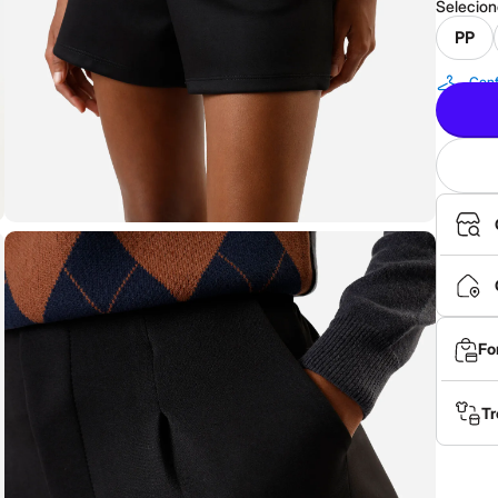
Selecio
PP
Conf
Fo
Tr