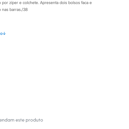
por zíper e colchete. Apresenta dois bolsos faca e
nas barras./38
amanho P.
Suas medidas são:
to
↓
 Busto: 74cm / Cintura: 60cm / Quadril: 90cm.
s:
oliéster
ino
eca:
al.
mendam este produto