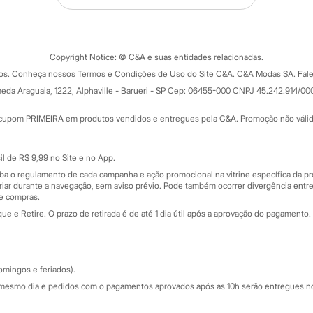
Tipos de serviços
o C&A
Clique e retire
Trocas e devoluções
ograma
Copyright Notice: © C&A e suas entidades relacionadas.
Formas de pagamento
dos. Conheça nossos Termos e Condições de Uso do Site C&A. C&A Modas SA. Fale
Todas as vantagens
ay
eda Araguaia, 1222, Alphaville - Barueri - SP Cep: 06455-000 CNPJ 45.242.914/00
Minha C&A
rtão
Cupons de desconto
cupom PRIMEIRA em produtos vendidos e entregues pela C&A. Promoção não válida p
Cartão presente
atórios
Sobre o cartão presente
nceira
l de R$ 9,99 no Site e no App.
de
iba o regulamento de cada campanha e ação promocional na vitrine específica da
iar durante a navegação, sem aviso prévio. Pode também ocorrer divergência entre
de compras.
 e Retire. O prazo de retirada é de até 1 dia útil após a aprovação do pagamento. 
omingos e feriados).
mesmo dia e pedidos com o pagamentos aprovados após as 10h serão entregues no 
Segurança e qualidade