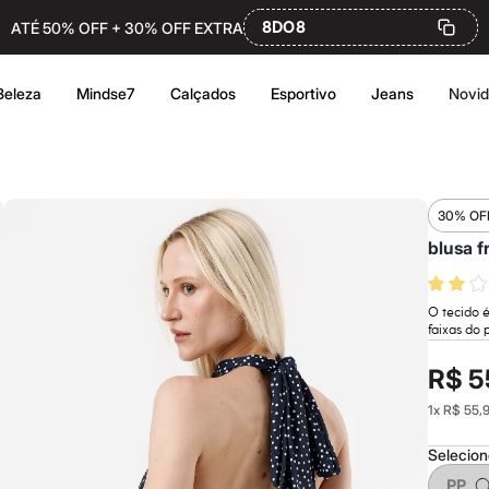
8DO8
ATÉ 50% OFF + 30% OFF EXTRA
Beleza
Mindse7
Calçados
Esportivo
Jeans
Novi
30% OF
blusa f
O tecido 
faixas do 
R$ 5
1
x
R$ 55,
Selecio
PP