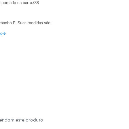
spontado na barra./38
amanho P.
Suas medidas são:
 Busto: 83cm / Cintura: 64cm / Quadril: 88cm.
to
↓
s:
oliéster, 9% elastano
anga
 única
ino
eca:
mendam este produto
té 40º.