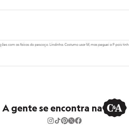
dora.
al.
peratura mínima.
co.
úmido.
ções com as faixas do pescoço. Lindinha. Costumo usar M, mas peguei a P pois tin
A gente se encontra na