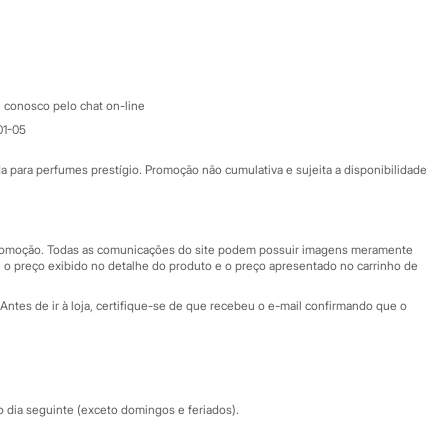
Google store
Apple store
Atendimento
 conosco pelo chat on-line
01-05
Ajuda
Fale conosco
ara perfumes prestígio. Promoção não cumulativa e sujeita a disponibilidade
Nossas lojas
Nossas lojas plus size
Central de ética
 promoção. Todas as comunicações do site podem possuir imagens meramente
 o preço exibido no detalhe do produto e o preço apresentado no carrinho de
Eventos
Antes de ir à loja, certifique-se de que recebeu o e-mail confirmando que o
Especial Dia dos Pais
dia seguinte (exceto domingos e feriados).