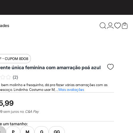
dades
Confira 
F - CUPOM 8DO8
rente única feminina com amarração poá azul
(
2
)
é bem molinho e fresquinho, dá pra fazer várias amarrações com as
pescoço. Lindinha. Costumo usar M, ...
Mais avaliações
5,99
99
sem juros no
C&A Pay
ne um
tamanho
:
P
M
G
GG