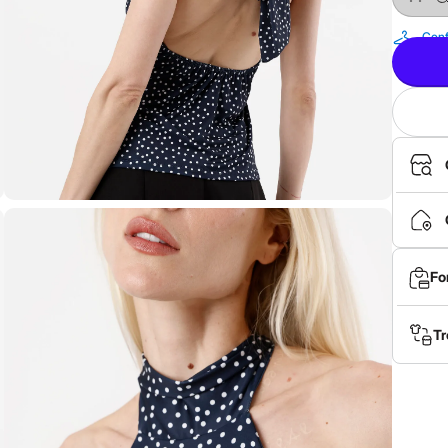
Conf
Fo
Tr