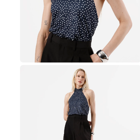
Casacos e Jaquetas
Jeans
Macacões
Saias
Shorts e Bermudas
Vestidos
Acessórios
Bolsas
Bonés e Chapéus
Bijoux
Cintos
Óculos
Relógios
Calçados
Botas
Chinelos
Rasteirinhas
Sandálias
Sapatilhas
Tênis
Marcas
City
Clock House
Mindset
Sawary