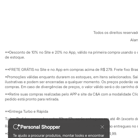
Sandálias
Sobre a C&A
Cartão C&A
Tênis
Sobre o cartã
Fornecedores
Diversão
Termos e condições
C&A&VC
Marcas
Conheça o pr
Baby Club
Política de privacidade
Fifteen
Todos os direitos reserva
Trabalhe conosco
C&A Pay
Miss Fifteen
Sobre o C&A P
Alam
Sustentabilidade
Palomino
Solicite seu ca
Moda íntima
Mapa do site
**Desconto de 10% no Site e 20% no App, válido na primeira compra usando o 
Calcinhas
Governança
Investidores
de estoque.
Cuecas
Ouvidoria / Rel
Sala de imprensa
Meias
Educação fina
**FRETE GRÁTIS no Site e no App em compras acima de R$ 279. Frete fixo Brasi
Pijamas
Privacidade
Moda praia
Sustentabilida
*Promoções válidas enquanto durarem os estoques, em itens selecionados. Sa
Configuração de cookies
Biquínis e Maiôs
ilustrativas e podem ser encerradas a qualquer momento. Os preços poderão var
Minha privacidade
compras. Em caso de divergências de preços, o valor válido será o do carrinho 
Blusas de proteção
Sungas
**Retire suas compras realizadas pelo APP e site da C&A com a modalidade Clique
Personagens
pedido está pronto para retirada.
Bluey
Disney
**Entrega Turbo e Rápida
Hello Kitty
Turbo: Pedidos aprovados entre 10h e 17h, serão entregues em até 4h (exceto d
Homem Aranha
Minecraft
Rápida: Pedidos com os pagamentos aprovados até as 10h, serão entregues no 
Personal Shopper
Naruto
*O valor do frete para o turbo é R$ 24,99 e para a rápida é R$ 14,99.
Te ajudo a procurar produtos, montar looks e encontrar
Patrulha Canina
Formas de pagamento