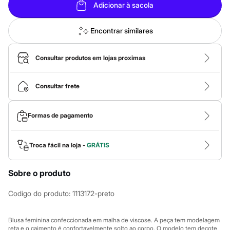
Calças
Adicionar à sacola
Casacos e Jaquetas
Jeans
Macacões
Encontrar similares
Saias
Shorts e Bermudas
Vestidos
Consultar produtos em lojas proximas
Acessórios
Bolsas
Bonés e Chapéus
Consultar frete
Bijoux
Cintos
Óculos
Formas de pagamento
Relógios
Calçados
Botas
Troca fácil na loja -
GRÁTIS
Chinelos
Rasteirinhas
Sandálias
Sobre o produto
Sapatilhas
Tênis
Codigo do produto
:
1113172-preto
Marcas
City
Clock House
Blusa feminina confeccionada em malha de viscose. A peça tem modelagem
Mindset
reta e o caimento é confortavelmente solto ao corpo. O modelo tem decote