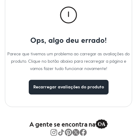
Moda esportiva
Shorts e Saias
Vestidos
Masculino
Em alta
Dia dos Pais
Inverno
Ops, algo deu errado!
Novidades
Roupas
Bermudas
Parece que tivemos um problema ao carregar as avaliações do
Camisas
produto. Clique no botão abaixo para recarregar a página e
Calças
Camisetas e Regatas
vamos fazer tudo funcionar novamente!
Casacos e Jaquetas
Jeans
Polos
Recarregar avaliações do produto
Acessórios
Bolsas e Mochilas
Chapéus e Bonés
Cintos
Carteiras
Óculos
Relógios
A gente se encontra na
Calçados
Botas