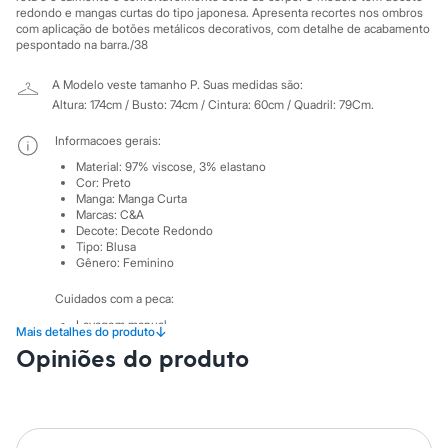
Sawary
redondo e mangas curtas do tipo japonesa. Apresenta recortes nos ombros
Yessica
com aplicação de botões metálicos decorativos, com detalhe de acabamento
Moda esportiva
pespontado na barra./38
Acessórios
Blusas
A Modelo veste tamanho P.
Suas medidas são:
Calçados
Altura: 174cm / Busto: 74cm / Cintura: 60cm / Quadril: 79Cm.
Leggings
Shorts e Bermudas
Informacoes gerais:
Tops
Moda íntima
Material
:
97% viscose, 3% elastano
Calcinhas
Cor
:
Preto
Manga
:
Manga Curta
Cintas e Modeladores
Marcas
:
C&A
Meias
Decote
:
Decote Redondo
Pijamas
Tipo
:
Blusa
Sutiãs e Tops
Gênero
:
Feminino
Moda praia
Biquínis
Cuidados com a peca:
Maiôs
Lavagem manual.
Saídas de praia
↓
Mais detalhes do produto
Não alvejar.
Personagens
Opiniões do produto
Não secar em secadora.
Plus size
Secar na horizontal.
Blusas e Camisetas
Não passar.
Calças
Não lavar a seco.
Casacos e Jaquetas
Não limpar a úmido.
Jeans