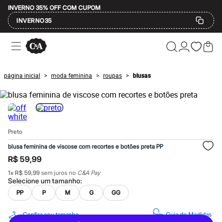
INVERNO 35% OFF COM CUPOM
INVERNO35
Ofertas
Compre por Departamento
Feminino
Masculino
página inicial
moda feminina
roupas
blusas
>
>
>
Infantil
Calçados
Mindse7
Plus Size
Até 20% off
Até 40% off
Preto
Até 60% off
A partir de 60% off
blusa feminina de viscose com recortes e botões preta PP
Feminino
R$ 59,99
Em alta
Inverno
1
x
R$ 59,99
sem juros no
C&A Pay
Alfaiataria
Selecione um
tamanho
:
Novidades
PP
P
M
G
GG
Roupas
Blusas e Camisetas
Básicos
Confira seu tamanho
Guia de Medidas