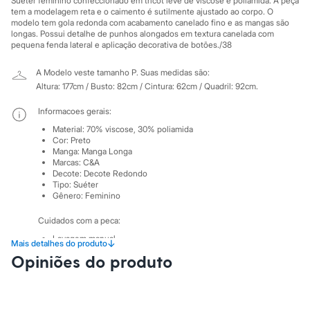
Suéter feminino confeccionado em tricot leve de viscose e poliamida. A peça
Sawary
tem a modelagem reta e o caimento é sutilmente ajustado ao corpo. O
Yessica
modelo tem gola redonda com acabamento canelado fino e as mangas são
Moda esportiva
longas. Possui detalhe de punhos alongados em textura canelada com
Acessórios
pequena fenda lateral e aplicação decorativa de botões./38
Blusas
Calçados
A Modelo veste tamanho P.
Suas medidas são:
Leggings
Altura: 177cm / Busto: 82cm / Cintura: 62cm / Quadril: 92cm.
Shorts e Bermudas
Tops
Informacoes gerais:
Moda íntima
Calcinhas
Material
:
70% viscose, 30% poliamida
Cor
:
Preto
Cintas e Modeladores
Manga
:
Manga Longa
Meias
Marcas
:
C&A
Pijamas
Decote
:
Decote Redondo
Sutiãs e Tops
Tipo
:
Suéter
Moda praia
Gênero
:
Feminino
Biquínis
Maiôs
Cuidados com a peca:
Saídas de praia
Lavagem manual.
Personagens
↓
Mais detalhes do produto
Não alvejar.
Plus size
Opiniões do produto
Não secar em secadora.
Blusas e Camisetas
Secar na vertical.
Calças
Não passar.
Casacos e Jaquetas
Lavar a seco.
Jeans
Não limpar a úmido.