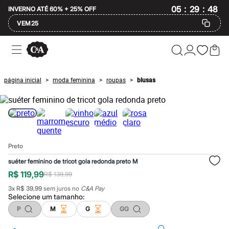
:
:
05
29
INVERNO ATÉ 60% + 25% OFF
47
VEM25
Ofertas
Compre por Departamento
Feminino
Masculino
página inicial
moda feminina
roupas
blusas
>
>
>
Infantil
Calçados
Mindse7
Plus Size
Até 20% off
Até 40% off
Até 60% off
Preto
A partir de 60% off
Feminino
suéter feminino de tricot gola redonda preto M
Em alta
R$ 119,99
R$ 139,99
Inverno
Alfaiataria
3
x
R$ 39,99
sem juros no
C&A Pay
Novidades
Selecione um
tamanho
:
Roupas
P
M
G
GG
Blusas e Camisetas
Básicos