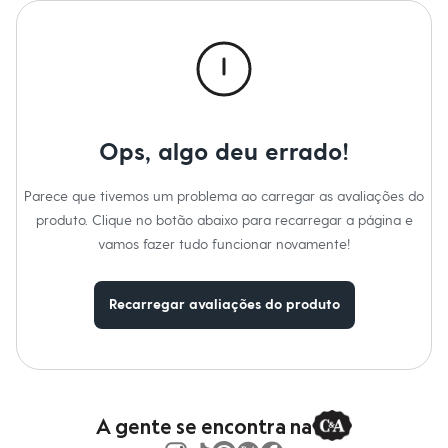
Moda esportiva
Shorts e Saias
Vestidos
Masculino
Em alta
Inverno
Novidades
Roupas
Ops, algo deu errado!
Bermudas
Camisas
Calças
Parece que tivemos um problema ao carregar as avaliações do
Camisetas e Regatas
produto. Clique no botão abaixo para recarregar a página e
Casacos e Jaquetas
Jeans
vamos fazer tudo funcionar novamente!
Polos
Acessórios
Bolsas e Mochilas
Recarregar avaliações do produto
Chapéus e Bonés
Cintos
Carteiras
Óculos
Relógios
Calçados
A gente se encontra na
Botas
Chinelos