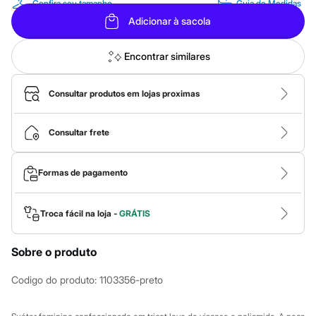
Calças
Confira seu tamanho
Guia de Medidas
Casacos e Jaquetas
Adicionar à sacola
Jeans
Macacões
Saias
Encontrar similares
Shorts e Bermudas
Vestidos
Acessórios
Consultar produtos em lojas proximas
Bolsas
Bonés e Chapéus
Bijoux
Consultar frete
Cintos
Óculos
Relógios
Formas de pagamento
Calçados
Botas
Chinelos
Troca fácil na loja -
GRÁTIS
Rasteirinhas
Sandálias
Sapatilhas
Sobre o produto
Tênis
Marcas
Codigo do produto
:
1103356-preto
City
Clock House
Mindset