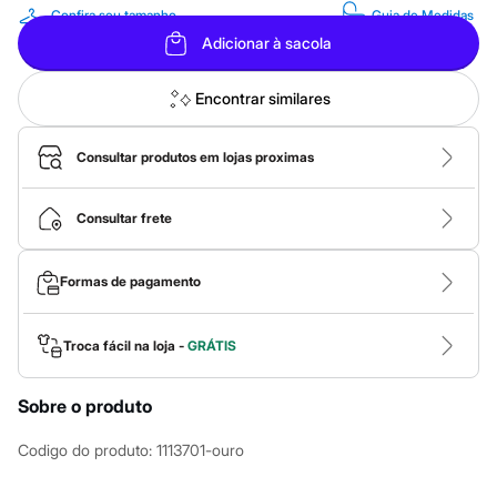
Calças
Confira seu tamanho
Guia de Medidas
Casacos e Jaquetas
Jeans
Adicionar à sacola
Macacões
Saias
Encontrar similares
Shorts e Bermudas
Vestidos
Acessórios
Consultar produtos em lojas proximas
Bolsas
Bonés e Chapéus
Bijoux
Consultar frete
Cintos
Óculos
Relógios
Calçados
Formas de pagamento
Botas
Chinelos
Rasteirinhas
Troca fácil na loja -
GRÁTIS
Sandálias
Sapatilhas
Tênis
Sobre o produto
Marcas
City
Codigo do produto
:
1113701-ouro
Clock House
Mindset