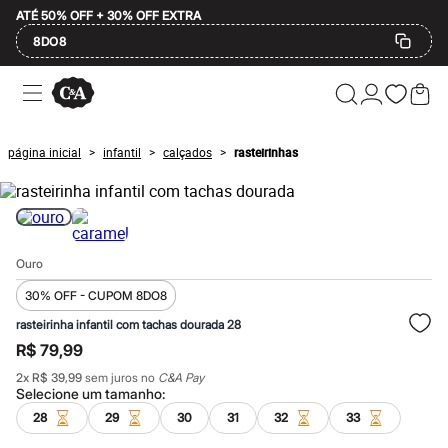
ATÉ 50% OFF + 30% OFF EXTRA
8DO8
Ofertas
Compre por Departamento
Feminino
Masculino
página inicial
infantil
calçados
rasteirinhas
>
>
>
Infantil
Calçados
Mindse7
Plus Size
Até 20% off
Até 40% off
Ouro
Até 60% off
A partir de 60% off
30% OFF - CUPOM 8DO8
Feminino
Em alta
rasteirinha infantil com tachas dourada 28
Inverno
R$ 79,99
Alfaiataria
Novidades
2
x
R$ 39,99
sem juros no
C&A Pay
Selecione um
tamanho
:
Roupas
Blusas e Camisetas
28
29
30
31
32
33
Básicos