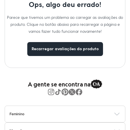
Moda esportiva
Ops, algo deu errado!
Shorts e Saias
Vestidos
Masculino
Parece que tivemos um problema ao carregar as avaliações do
Em alta
produto. Clique no botão abaixo para recarregar a página e
Dia dos Pais
vamos fazer tudo funcionar novamente!
Inverno
Novidades
Roupas
Bermudas
Recarregar avaliações do produto
Camisas
Calças
Camisetas e Regatas
Casacos e Jaquetas
Jeans
Polos
A gente se encontra na
Acessórios
Bolsas e Mochilas
Chapéus e Bonés
Cintos
Carteiras
Óculos
Feminino
Relógios
Calçados
Blusas
Calças
Vestidos
Saias
Casacos
Moda Praia
Moda Íntima
Botas