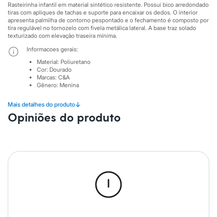
Sawary
Rasteirinha infantil em material sintético resistente. Possui bico arredondado
Yessica
tiras com apliques de tachas e suporte para encaixar os dedos. O interior
Moda esportiva
apresenta palmilha de contorno pespontado e o fechamento é composto por
Acessórios
tira regulável no tornozelo com fivela metálica lateral. A base traz solado
texturizado com elevação traseira mínima.
Blusas
Calçados
Informacoes gerais:
Leggings
Material
:
Poliuretano
Shorts e Bermudas
Cor
:
Dourado
Tops
Marcas
:
C&A
Moda íntima
Gênero
:
Menina
Calcinhas
Cintas e Modeladores
↓
Mais detalhes do produto
Meias
Opiniões do produto
Pijamas
Sutiãs e Tops
Moda praia
Biquínis
Maiôs
Saídas de praia
Personagens
Plus size
Blusas e Camisetas
Calças
Casacos e Jaquetas
Jeans