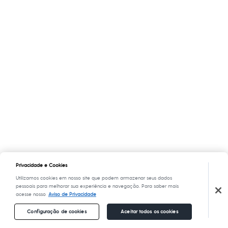
Privacidade e Cookies
Utilizamos cookies em nosso site que podem armazenar seus dados
pessoais para melhorar sua experiência e navegação. Para saber mais
acesse nosso
Aviso de Privacidade
Configuração de cookies
Aceitar todos os cookies