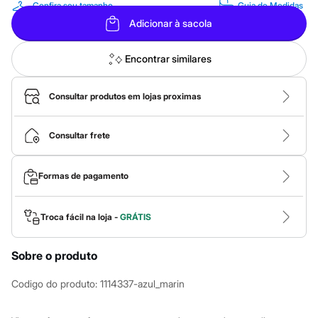
Calças
Confira seu tamanho
Guia de Medidas
Casacos e Jaquetas
Adicionar à sacola
Jeans
Macacões
Saias
Encontrar similares
Shorts e Bermudas
Vestidos
Acessórios
Consultar produtos em lojas proximas
Bolsas
Bonés e Chapéus
Bijoux
Consultar frete
Cintos
Óculos
Relógios
Formas de pagamento
Calçados
Botas
Chinelos
Troca fácil na loja -
GRÁTIS
Rasteirinhas
Sandálias
Sapatilhas
Sobre o produto
Tênis
Marcas
City
Codigo do produto
:
1114337-azul_marin
Clock House
Mindset