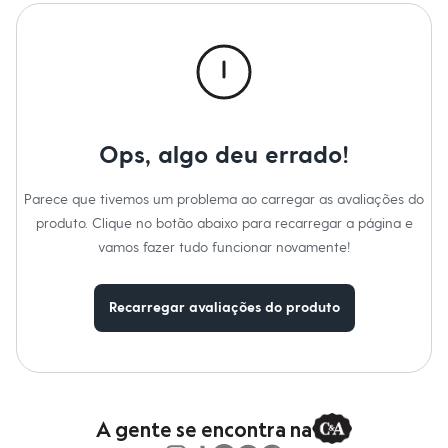
Moda esportiva
Manga
:
Manga curta
Shorts e Saias
Tipo
:
Camiseta
Vestidos
Gênero
:
Masculino
Masculino
Em alta
Dia dos Pais
Inverno
Novidades
Ops, algo deu errado!
Roupas
Bermudas
Camisas
Parece que tivemos um problema ao carregar as avaliações do
Calças
Camisetas e Regatas
produto. Clique no botão abaixo para recarregar a página e
Casacos e Jaquetas
vamos fazer tudo funcionar novamente!
Jeans
Polos
Acessórios
Recarregar avaliações do produto
Bolsas e Mochilas
Chapéus e Bonés
Cintos
Carteiras
Óculos
Relógios
Calçados
A gente se encontra na
Botas