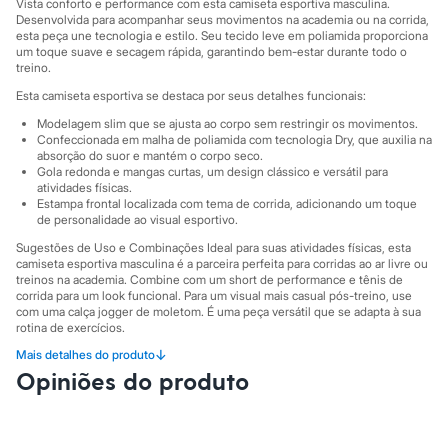
Sawary
Vista conforto e performance com esta camiseta esportiva masculina.
Desenvolvida para acompanhar seus movimentos na academia ou na corrida,
Yessica
esta peça une tecnologia e estilo. Seu tecido leve em poliamida proporciona
Moda esportiva
um toque suave e secagem rápida, garantindo bem-estar durante todo o
Acessórios
treino.
Blusas
Calçados
Esta camiseta esportiva se destaca por seus detalhes funcionais:
Leggings
Modelagem slim que se ajusta ao corpo sem restringir os movimentos.
Shorts e Bermudas
Confeccionada em malha de poliamida com tecnologia Dry, que auxilia na
Tops
absorção do suor e mantém o corpo seco.
Moda íntima
Gola redonda e mangas curtas, um design clássico e versátil para
Calcinhas
atividades físicas.
Cintas e Modeladores
Estampa frontal localizada com tema de corrida, adicionando um toque
Meias
de personalidade ao visual esportivo.
Pijamas
Sugestões de Uso e Combinações Ideal para suas atividades físicas, esta
Sutiãs e Tops
camiseta esportiva masculina é a parceira perfeita para corridas ao ar livre ou
Moda praia
treinos na academia. Combine com um short de performance e tênis de
Biquínis
corrida para um look funcional. Para um visual mais casual pós-treino, use
Maiôs
com uma calça jogger de moletom. É uma peça versátil que se adapta à sua
Saídas de praia
rotina de exercícios.
Personagens
↓
Mais detalhes do produto
A gente se encontra na C&A! ❤
Plus size
Opiniões do produto
Blusas e Camisetas
Informacoes gerais:
Calças
Material
:
Poliamida
Casacos e Jaquetas
Cor
:
Azul
Jeans
Marcas
:
Esportivo