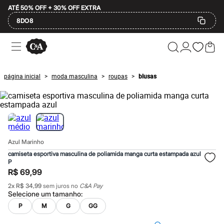
ATÉ 50% OFF + 30% OFF EXTRA
8DO8
Ofertas
Compre por Departamento
Feminino
Masculino
página inicial
moda masculina
roupas
blusas
>
>
>
Infantil
Calçados
Mindse7
Plus Size
Até 20% off
Até 40% off
Até 60% off
Azul Marinho
A partir de 60% off
Feminino
camiseta esportiva masculina de poliamida manga curta estampada azul
Em alta
P
Inverno
R$ 69,99
Alfaiataria
2
x
R$ 34,99
sem juros no
C&A Pay
Novidades
Selecione um
tamanho
:
Roupas
P
M
G
GG
Blusas e Camisetas
Básicos