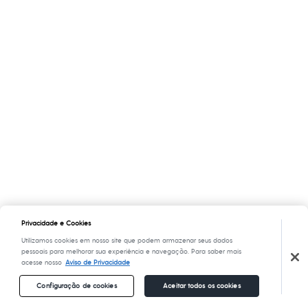
Privacidade e Cookies
Utilizamos cookies em nosso site que podem armazenar seus dados
pessoais para melhorar sua experiência e navegação. Para saber mais
acesse nosso
Aviso de Privacidade
Configuração de cookies
Aceitar todos os cookies