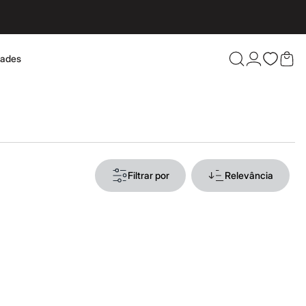
dades
Confira 
Filtrar por
Relevância