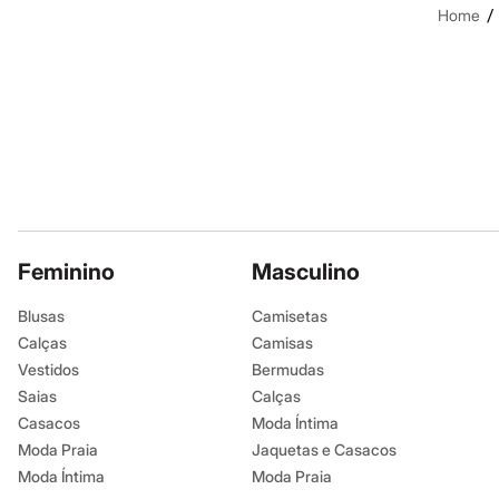
Shorts e Saias
/
Home
Vestidos
Masculino
Em alta
Dia dos Pais
Inverno
Novidades
Roupas
Bermudas
Camisas
Calças
Camisetas e Regatas
Casacos e Jaquetas
Feminino
Jeans
Masculino
Polos
Acessórios
Blusas
Camisetas
Bolsas e Mochilas
Calças
Camisas
Chapéus e Bonés
Cintos
Vestidos
Bermudas
Carteiras
Saias
Calças
Óculos
Casacos
Moda Íntima
Relógios
Calçados
Moda Praia
Jaquetas e Casacos
Botas
Moda Íntima
Moda Praia
Chinelos