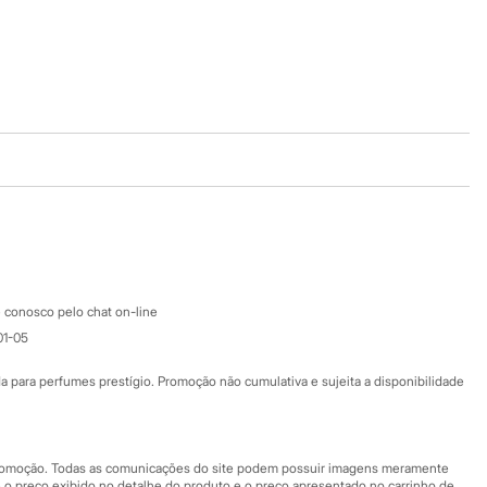
Baixe o app
Google store
Apple store
Atendimento
 conosco pelo chat on-line
01-05
Ajuda
Fale conosco
ara perfumes prestígio. Promoção não cumulativa e sujeita a disponibilidade
Nossas lojas
Nossas lojas plus size
Central de ética
 promoção. Todas as comunicações do site podem possuir imagens meramente
 o preço exibido no detalhe do produto e o preço apresentado no carrinho de