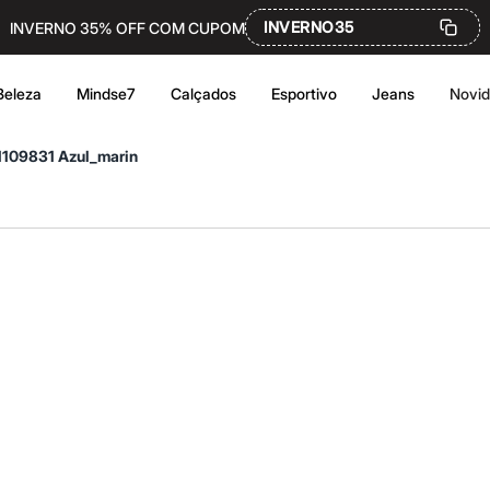
INVERNO35
INVERNO 35% OFF COM CUPOM
Beleza
Mindse7
Calçados
Esportivo
Jeans
Novi
 1109831 Azul_marin