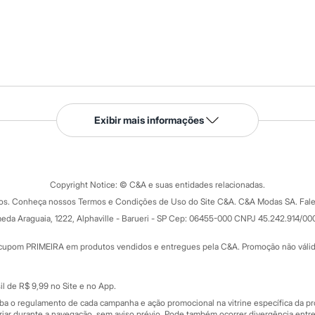
Serviços
Exibir mais informações
Tipos de serviços
o C&A
Clique e retire
Trocas e devoluções
ograma
Copyright Notice: © C&A e suas entidades relacionadas.
Formas de pagamento
dos. Conheça nossos Termos e Condições de Uso do Site C&A. C&A Modas SA. Fale
Todas as vantagens
ay
eda Araguaia, 1222, Alphaville - Barueri - SP Cep: 06455-000 CNPJ 45.242.914/00
Minha C&A
rtão
Cupons de desconto
cupom PRIMEIRA em produtos vendidos e entregues pela C&A. Promoção não válida p
Cartão presente
atórios
Sobre o cartão presente
nceira
l de R$ 9,99 no Site e no App.
de
iba o regulamento de cada campanha e ação promocional na vitrine específica da
iar durante a navegação, sem aviso prévio. Pode também ocorrer divergência entre