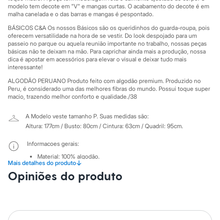
Sawary
modelo tem decote em "V" e mangas curtas. O acabamento do decote é em
Yessica
malha canelada e o das barras e mangas é pespontado.
Moda esportiva
Acessórios
BÁSICOS C&A Os nossos Básicos são os queridinhos do guarda-roupa, pois
oferecem versatilidade na hora de se vestir. Do look despojado para um
Blusas
passeio no parque ou aquela reunião importante no trabalho, nossas peças
Calçados
básicas não te deixam na mão. Para caprichar ainda mais a produção, nossa
Leggings
dica é apostar em acessórios para elevar o visual e deixar tudo mais
Shorts e Bermudas
interessante!
Tops
Moda íntima
ALGODÃO PERUANO Produto feito com algodão premium. Produzido no
Peru, é considerado uma das melhores fibras do mundo. Possui toque super
Calcinhas
macio, trazendo melhor conforto e qualidade./38
Cintas e Modeladores
Meias
Pijamas
A Modelo veste tamanho P.
Suas medidas são:
Sutiãs e Tops
Altura: 177cm / Busto: 80cm / Cintura: 63cm / Quadril: 95cm.
Moda praia
Biquínis
Informacoes gerais:
Maiôs
Material
:
100% algodão.
Saídas de praia
↓
Mais detalhes do produto
Cor
:
Off white
Personagens
Manga
:
Manga Curta
Opiniões do produto
Plus size
Marcas
:
Basics
Blusas e Camisetas
Decote
:
Decote V
Calças
Tipo
:
Camiseta
Gênero
:
Feminino
Casacos e Jaquetas
Jeans