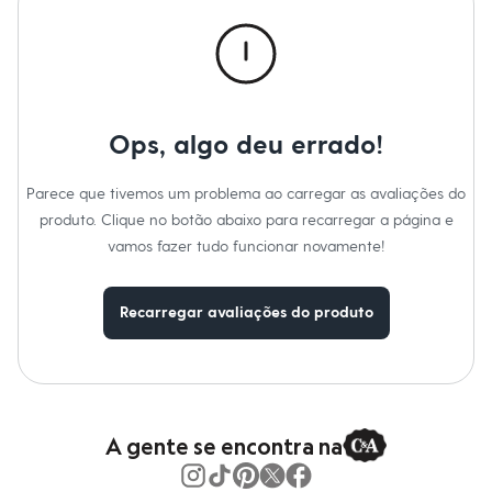
Cuidados com a peca:
Moda esportiva
Shorts e Saias
Temperatura até 40º.
Vestidos
Não alvejar.
Masculino
Não secar em secadora.
Em alta
Secar na vertical.
Passar em temperatura média.
Dia dos Pais
Lavar a seco.
Inverno
Não limpar a úmido.
Ops, algo deu errado!
Novidades
Roupas
Bermudas
Parece que tivemos um problema ao carregar as avaliações do
Camisas
produto. Clique no botão abaixo para recarregar a página e
Calças
Camisetas e Regatas
vamos fazer tudo funcionar novamente!
Casacos e Jaquetas
Jeans
Polos
Recarregar avaliações do produto
Acessórios
Bolsas e Mochilas
Chapéus e Bonés
Cintos
Carteiras
Óculos
Relógios
A gente se encontra na
Calçados
Botas