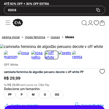
ATÉ 50% OFF + 30% OFF EXTRA
8DO8
Ofertas
Compre por Departamento
Feminino
Masculino
página inicial
moda feminina
roupas
blusas
>
>
>
Infantil
Calçados
Mindse7
Plus Size
Até 20% off
Até 40% off
OFF White
Até 60% off
A partir de 60% off
camiseta feminina de algodão peruano decote v off white PP
Feminino
R$ 29,99
Em alta
Inverno
1
x
R$ 29,99
sem juros no
C&A Pay
Alfaiataria
Selecione um
tamanho
:
Novidades
PP
P
M
G
GG
Roupas
Blusas e Camisetas
Básicos
Confira seu tamanho
Guia de Medidas