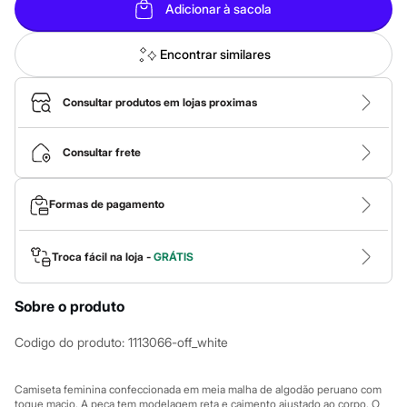
Calças
Adicionar à sacola
Casacos e Jaquetas
Jeans
Macacões
Encontrar similares
Saias
Shorts e Bermudas
Vestidos
Consultar produtos em lojas proximas
Acessórios
Bolsas
Bonés e Chapéus
Consultar frete
Bijoux
Cintos
Óculos
Formas de pagamento
Relógios
Calçados
Botas
Troca fácil na loja -
GRÁTIS
Chinelos
Rasteirinhas
Sandálias
Sobre o produto
Sapatilhas
Tênis
Codigo do produto
:
1113066-off_white
Marcas
City
Clock House
Camiseta feminina confeccionada em meia malha de algodão peruano com
Mindset
toque macio. A peça tem modelagem reta e caimento ajustado ao corpo. O