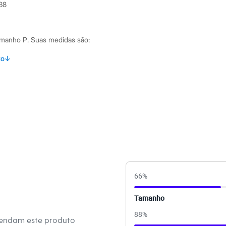
38
amanho P.
Suas medidas são:
 Busto: 82cm / Cintura: 62cm / Quadril: 92cm.
to
↓
s:
 algodão
 Longa
e Redondo
ino
66
%
Tamanho
eca:
88
%
mendam este produto
té 40º.