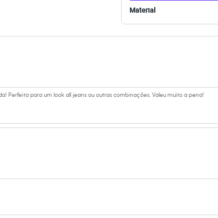
Material
secadora.
al.
peratura média.
úmido.
nda! Perfeita para um look all jeans ou outras combinações. Valeu muito a pena!