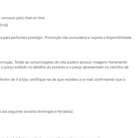
Atendimento
 conosco pelo chat on-line
01-05
Ajuda
Fale conosco
ara perfumes prestígio. Promoção não cumulativa e sujeita a disponibilidade
Nossas lojas
Nossas lojas plus size
Central de ética
 promoção. Todas as comunicações do site podem possuir imagens meramente
 o preço exibido no detalhe do produto e o preço apresentado no carrinho de
Eventos
Antes de ir à loja, certifique-se de que recebeu o e-mail confirmando que o
Especial Dia dos Pais
dia seguinte (exceto domingos e feriados).