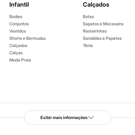
Infantil
Calçados
Bodies
Botas
Conjuntos
Sapatos e Mocassins
Vestidos
Rasteirinhas
Shorts e Bermudas
Sandálias e Papetes
Calçados
Tênis
Calças
Moda Praia
Serviços
Exibir mais informações
Tipos de serviços
o C&A
Clique e retire