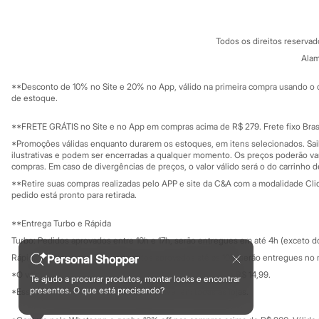
Sonic
Termos e condições
C&A&VC
Stitch
Conheça o pr
Política de privacidade
Beleza
Todos os direitos reserva
Trabalhe conosco
C&A Pay
Kits
Sobre o C&A P
Alam
Perfumes árabes
Sustentabilidade
Novidades
Solicite seu ca
Mapa do site
**Desconto de 10% no Site e 20% no App, válido na primeira compra usando o 
Cabelos
Governança
Investidores
de estoque.
Condicionador
Ouvidoria / Rel
Escovas e Pentes
Sala de imprensa
Finalizadores
Educação fina
**FRETE GRÁTIS no Site e no App em compras acima de R$ 279. Frete fixo Brasi
Privacidade
Shampoo
Sustentabilida
*Promoções válidas enquanto durarem os estoques, em itens selecionados. Sa
Configuração de cookies
Tratamento
ilustrativas e podem ser encerradas a qualquer momento. Os preços poderão var
Cuidados com o corpo
Minha privacidade
compras. Em caso de divergências de preços, o valor válido será o do carrinho 
Hidratante
**Retire suas compras realizadas pelo APP e site da C&A com a modalidade Clique
Protetor solar
pedido está pronto para retirada.
Tratamento
Cuidados com o rosto
**Entrega Turbo e Rápida
Esfoliante
Turbo: Pedidos aprovados entre 10h e 17h, serão entregues em até 4h (exceto d
Hidratante
Protetor solar
Rápida: Pedidos com os pagamentos aprovados até as 10h, serão entregues no 
Personal Shopper
Tônicos
*O valor do frete para o turbo é R$ 24,99 e para a rápida é R$ 14,99.
Te ajudo a procurar produtos, montar looks e encontrar
Maquiagens
Formas de pagamento
presentes. O que está precisando?
*Essa condição ainda não estará disponível em todas as lojas.
Base
Batom