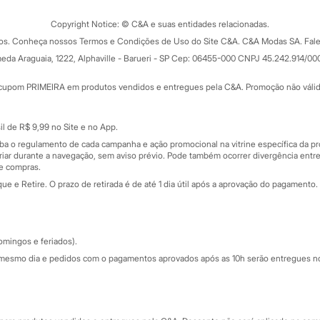
Trocas e devoluções
ograma
Copyright Notice: © C&A e suas entidades relacionadas.
Formas de pagamento
dos. Conheça nossos Termos e Condições de Uso do Site C&A. C&A Modas SA. Fale
Todas as vantagens
ay
eda Araguaia, 1222, Alphaville - Barueri - SP Cep: 06455-000 CNPJ 45.242.914/00
Minha C&A
rtão
Cupons de desconto
cupom PRIMEIRA em produtos vendidos e entregues pela C&A. Promoção não válida p
Cartão presente
atórios
Sobre o cartão presente
nceira
l de R$ 9,99 no Site e no App.
de
iba o regulamento de cada campanha e ação promocional na vitrine específica da
iar durante a navegação, sem aviso prévio. Pode também ocorrer divergência entre
de compras.
 e Retire. O prazo de retirada é de até 1 dia útil após a aprovação do pagamento. 
omingos e feriados).
mesmo dia e pedidos com o pagamentos aprovados após as 10h serão entregues no 
Segurança e qualidade