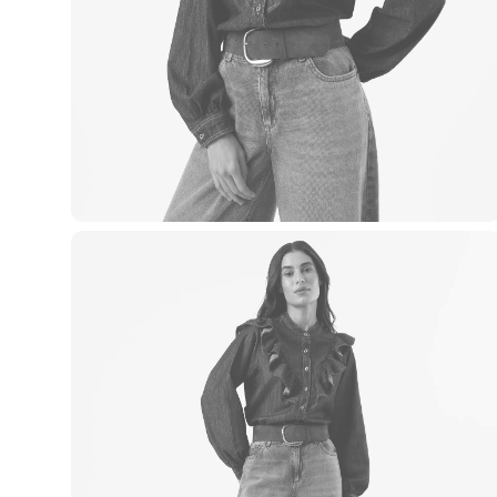
Casacos e Jaquetas
Jeans
Macacões
Saias
Shorts e Bermudas
Vestidos
Acessórios
Bolsas
Bonés e Chapéus
Bijoux
Cintos
Óculos
Relógios
Calçados
Botas
Chinelos
Rasteirinhas
Sandálias
Sapatilhas
Tênis
Marcas
City
Clock House
Mindset
Sawary