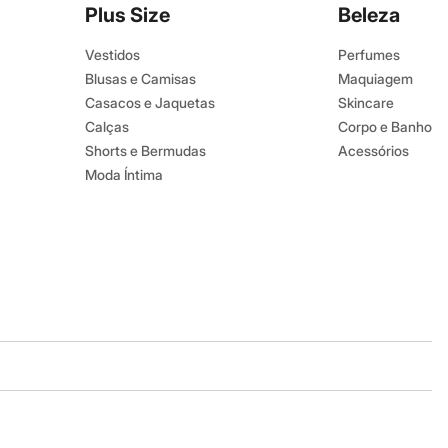
Plus Size
Beleza
Vestidos
Perfumes
Blusas e Camisas
Maquiagem
Casacos e Jaquetas
Skincare
Calças
Corpo e Banho
Shorts e Bermudas
Acessórios
Moda Íntima
Baixe o app
Google store
Apple store