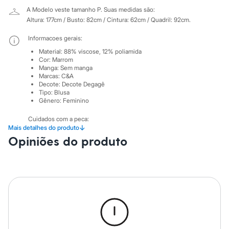
City
A Modelo veste tamanho P.
Suas medidas são:
Clock House
Mindset
Altura: 177cm / Busto: 82cm / Cintura: 62cm / Quadril: 92cm.
Sawary
Yessica
Informacoes gerais:
Moda esportiva
Material
:
88% viscose, 12% poliamida
Acessórios
Cor
:
Marrom
Blusas
Manga
:
Sem manga
Calçados
Marcas
:
C&A
Leggings
Decote
:
Decote Degagê
Tipo
:
Blusa
Shorts e Bermudas
Gênero
:
Feminino
Tops
Moda íntima
Cuidados com a peca:
Calcinhas
↓
Mais detalhes do produto
Cintas e Modeladores
Lavagem manual.
Opiniões do produto
Meias
Não alvejar.
Pijamas
Não secar em secadora.
Secar na vertical.
Sutiãs e Tops
Não passar.
Moda praia
Lavar a seco.
Biquínis
Não limpar a úmido.
Maiôs
Saídas de praia
Personagens
Plus size
Blusas e Camisetas