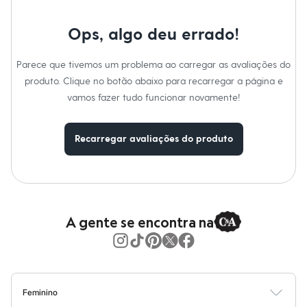
Calças
Casacos e Jaquetas
Jeans
Ops, algo deu errado!
Moda esportiva
Shorts e Saias
Parece que tivemos um problema ao carregar as avaliações do
Vestidos
Masculino
produto. Clique no botão abaixo para recarregar a página e
Em alta
vamos fazer tudo funcionar novamente!
Dia dos Pais
Inverno
Novidades
Recarregar avaliações do produto
Roupas
Bermudas
Camisas
Calças
Camisetas e Regatas
Casacos e Jaquetas
Jeans
A gente se encontra na
Polos
Acessórios
Bolsas e Mochilas
Chapéus e Bonés
Cintos
Carteiras
Feminino
Óculos