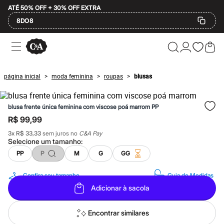
ATÉ 50% OFF + 30% OFF EXTRA
8DO8
Ofertas
Compre por Departamento
Feminino
Masculino
página inicial
moda feminina
roupas
blusas
>
>
>
Infantil
Calçados
Plus Size
blusa frente única feminina com viscose poá marrom PP
2 calçados por R$189
2 peças por R$199
R$ 99,99
3 lingeries por R$99
3
x
R$ 33,33
sem juros no
C&A Pay
3 itens de beleza por R$129
Selecione um
tamanho
:
Até 20% off
Até 40% off
PP
P
M
G
GG
Até 60% off
A partir de 60% off
Confira seu tamanho
Guia de Medidas
Feminino
Adicionar à sacola
Em alta
Inverno
Alfaiataria
Encontrar similares
Novidades