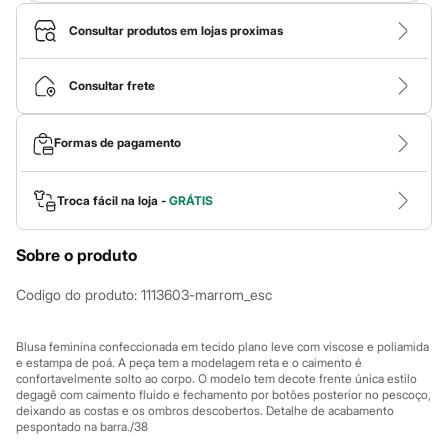
Roupas
Blusas e Camisetas
Consultar produtos em lojas proximas
Básicos
Calças
Casacos e Jaquetas
Consultar frete
Jeans
Macacões
Saias
Formas de pagamento
Shorts e Bermudas
Vestidos
Acessórios
Bolsas
Troca fácil na loja -
GRÁTIS
Bonés e Chapéus
Bijoux
Cintos
Sobre o produto
Óculos
Relógios
Codigo do produto
:
1113603-marrom_esc
Calçados
Botas
Chinelos
Blusa feminina confeccionada em tecido plano leve com viscose e poliamida
Rasteirinhas
e estampa de poá. A peça tem a modelagem reta e o caimento é
Sandálias
confortavelmente solto ao corpo. O modelo tem decote frente única estilo
degagê com caimento fluido e fechamento por botões posterior no pescoço,
Sapatilhas
deixando as costas e os ombros descobertos. Detalhe de acabamento
Tênis
pespontado na barra./38
Marcas