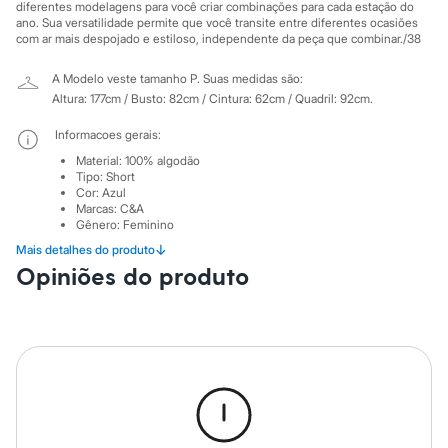
Sawary
diferentes modelagens para você criar combinações para cada estação do
Yessica
ano. Sua versatilidade permite que você transite entre diferentes ocasiões
Moda esportiva
com ar mais despojado e estiloso, independente da peça que combinar./38
Acessórios
Blusas
A Modelo veste tamanho P.
Suas medidas são:
Calçados
Altura: 177cm / Busto: 82cm / Cintura: 62cm / Quadril: 92cm.
Leggings
Shorts e Bermudas
Informacoes gerais:
Tops
Material
:
100% algodão
Moda íntima
Tipo
:
Short
Calcinhas
Cor
:
Azul
Cintas e Modeladores
Marcas
:
C&A
Meias
Gênero
:
Feminino
Pijamas
↓
Mais detalhes do produto
Sutiãs e Tops
Cuidados com a peca:
Opiniões do produto
Moda praia
Temperatura até 40º.
Biquínis
Não alvejar.
Maiôs
Secar em secadora.
Saídas de praia
Secar na vertical.
Personagens
Passar em temperatura média.
Plus size
Lavar a seco.
Blusas e Camisetas
Não limpar a úmido.
Calças
Azul Escuro.
Casacos e Jaquetas
Jeans