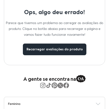
Moda esportiva
Shorts e Saias
Vestidos
Ops, algo deu errado!
Masculino
Em alta
Parece que tivemos um problema ao carregar as avaliações do
Dia dos Pais
Inverno
produto. Clique no botão abaixo para recarregar a página e
Novidades
vamos fazer tudo funcionar novamente!
Roupas
Bermudas
Camisas
Recarregar avaliações do produto
Calças
Camisetas e Regatas
Casacos e Jaquetas
Jeans
Polos
Acessórios
Bolsas e Mochilas
A gente se encontra na
Chapéus e Bonés
Cintos
Carteiras
Óculos
Relógios
Calçados
Feminino
Botas