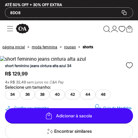
ATÉ 50% OFF + 30% OFF EXTRA
8DO8
Ofertas
Compre por Departamento
Feminino
Masculino
página inicial
moda feminina
roupas
shorts
>
>
>
Infantil
Calçados
Mindse7
short feminino jeans cintura alta azul 34
Plus Size
Até 20% off
R$ 129,99
Até 40% off
4
x
R$ 32,49
sem juros no
C&A Pay
Até 60% off
Selecione um
tamanho
:
A partir de 60% off
Feminino
34
36
38
40
42
44
46
Em alta
Inverno
Confira seu tamanho
Guia de Medidas
Alfaiataria
Adicionar à sacola
Novidades
Roupas
Blusas e Camisetas
Encontrar similares
Básicos