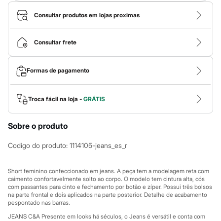
Calças
Casacos e Jaquetas
Consultar produtos em lojas proximas
Jeans
Macacões
Saias
Consultar frete
Shorts e Bermudas
Vestidos
Acessórios
Formas de pagamento
Bolsas
Bonés e Chapéus
Bijoux
Cintos
Troca fácil na loja -
GRÁTIS
Óculos
Relógios
Calçados
Sobre o produto
Botas
Chinelos
Codigo do produto
:
1114105-jeans_es_r
Rasteirinhas
Sandálias
Sapatilhas
Short feminino confeccionado em jeans. A peça tem a modelagem reta com
Tênis
caimento confortavelmente solto ao corpo. O modelo tem cintura alta, cós
Marcas
com passantes para cinto e fechamento por botão e zíper. Possui três bolsos
na parte frontal e dois aplicados na parte posterior. Detalhe de acabamento
City
pespontado nas barras.
Clock House
Mindset
JEANS C&A Presente em looks há séculos, o Jeans é versátil e conta com