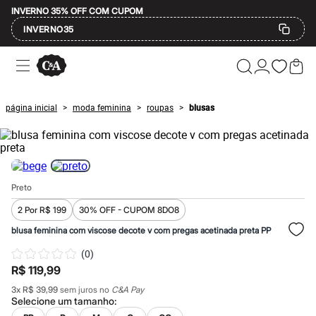
INVERNO 35% OFF COM CUPOM
INVERNO35
Ofertas
Compre por Departamento
Feminino
Masculino
página inicial
moda feminina
roupas
blusas
>
>
>
Infantil
Calçados
Mindse7
Plus Size
Até 20% off
Até 40% off
Preto
Até 60% off
A partir de 60% off
2 Por R$ 199
30% OFF - CUPOM 8DO8
Feminino
Em alta
blusa feminina com viscose decote v com pregas acetinada preta PP
Inverno
(
0
)
Alfaiataria
Novidades
R$ 119,99
Roupas
3
x
R$ 39,99
sem juros no
C&A Pay
Blusas e Camisetas
Selecione um
tamanho
:
Básicos