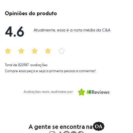
Lavar a seco.
Moda esportiva
Não limpar a úmido.
Shorts e Saias
Vestidos
Opiniões do produto
Masculino
Em alta
4.6
Dia dos Pais
Atualmente, essa é a nota média da C&A
Inverno
Novidades
Roupas
Bermudas
Camisas
Calças
Total de
822987
avaliações
Camisetas e Regatas
Casacos e Jaquetas
Compre essa peça e seja a primeira pessoa a comentar!
Jeans
Polos
Acessórios
Avaliações reais, auditadas por:
Bolsas e Mochilas
Chapéus e Bonés
Cintos
Carteiras
Óculos
Relógios
Calçados
A gente se encontra na
Botas