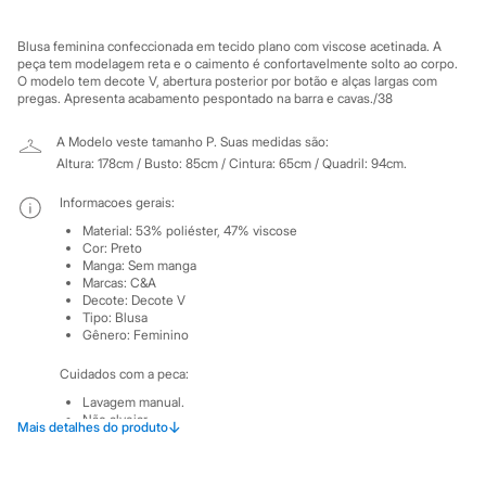
Sawary
Yessica
Moda esportiva
Blusa feminina confeccionada em tecido plano com viscose acetinada. A
Acessórios
peça tem modelagem reta e o caimento é confortavelmente solto ao corpo.
Blusas
O modelo tem decote V, abertura posterior por botão e alças largas com
pregas. Apresenta acabamento pespontado na barra e cavas./38
Calçados
Leggings
Shorts e Bermudas
A Modelo veste tamanho P.
Suas medidas são:
Tops
Altura: 178cm / Busto: 85cm / Cintura: 65cm / Quadril: 94cm.
Moda íntima
Calcinhas
Informacoes gerais:
Cintas e Modeladores
Material
:
53% poliéster, 47% viscose
Meias
Cor
:
Preto
Pijamas
Manga
:
Sem manga
Sutiãs e Tops
Marcas
:
C&A
Moda praia
Decote
:
Decote V
Biquínis
Tipo
:
Blusa
Maiôs
Gênero
:
Feminino
Saídas de praia
Personagens
Cuidados com a peca:
Plus size
Lavagem manual.
Blusas e Camisetas
Não alvejar.
↓
Mais detalhes do produto
Calças
Não secar em secadora.
Casacos e Jaquetas
Secar na horizontal.
Jeans
Não passar.