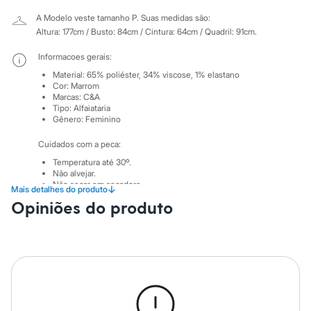
Sawary
Yessica
A Modelo veste tamanho P.
Suas medidas são:
Moda esportiva
Altura: 177cm / Busto: 84cm / Cintura: 64cm / Quadril: 91cm.
Acessórios
Blusas
Informacoes gerais:
Calçados
Material
:
65% poliéster, 34% viscose, 1% elastano
Leggings
Cor
:
Marrom
Shorts e Bermudas
Marcas
:
C&A
Tops
Tipo
:
Alfaiataria
Moda íntima
Gênero
:
Feminino
Calcinhas
Cintas e Modeladores
Cuidados com a peca:
Meias
Temperatura até 30º.
Pijamas
Não alvejar.
Sutiãs e Tops
Não secar em secadora.
↓
Moda praia
Mais detalhes do produto
Secar na vertical.
Biquínis
Opiniões do produto
Passar em temperatura mínima.
Maiôs
Lavar a seco.
Saídas de praia
Não limpar a úmido.
Personagens
Plus size
Blusas e Camisetas
Calças
Casacos e Jaquetas
Jeans