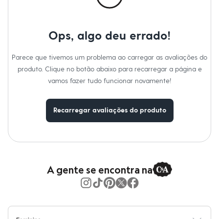
Moda esportiva
Shorts e Saias
Vestidos
Masculino
Ops, algo deu errado!
Em alta
Dia dos Pais
Inverno
Parece que tivemos um problema ao carregar as avaliações do
Novidades
produto. Clique no botão abaixo para recarregar a página e
Roupas
vamos fazer tudo funcionar novamente!
Bermudas
Camisas
Calças
Camisetas e Regatas
Recarregar avaliações do produto
Casacos e Jaquetas
Jeans
Polos
Acessórios
Bolsas e Mochilas
Chapéus e Bonés
A gente se encontra na
Cintos
Carteiras
Óculos
Relógios
Calçados
Botas