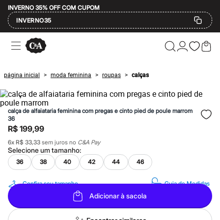
INVERNO 35% OFF COM CUPOM
INVERNO35
Ofertas
Compre por Departamento
Feminino
Masculino
página inicial
moda feminina
roupas
calças
>
>
>
Infantil
Calçados
Mindse7
Plus Size
calça de alfaiataria feminina com pregas e cinto pied de poule marrom
Até 20% off
36
Até 40% off
R$ 199,99
Até 60% off
A partir de 60% off
6
x
R$ 33,33
sem juros no
C&A Pay
Feminino
Selecione um
tamanho
:
Em alta
36
38
40
42
44
46
Inverno
Alfaiataria
Confira seu tamanho
Guia de Medidas
Novidades
Roupas
Adicionar à sacola
Blusas e Camisetas
Básicos