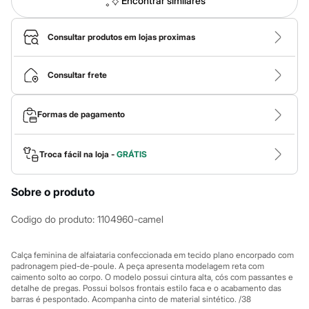
Encontrar similares
Calças
Casacos e Jaquetas
Jeans
Consultar produtos em lojas proximas
Macacões
Saias
Shorts e Bermudas
Vestidos
Consultar frete
Acessórios
Bolsas
Bonés e Chapéus
Formas de pagamento
Bijoux
Cintos
Óculos
Troca fácil na loja -
GRÁTIS
Relógios
Calçados
Botas
Sobre o produto
Chinelos
Rasteirinhas
Codigo do produto
:
1104960-camel
Sandálias
Sapatilhas
Tênis
Calça feminina de alfaiataria confeccionada em tecido plano encorpado com
Marcas
padronagem pied-de-poule. A peça apresenta modelagem reta com
City
caimento solto ao corpo. O modelo possui cintura alta, cós com passantes e
Clock House
detalhe de pregas. Possui bolsos frontais estilo faca e o acabamento das
Mindset
barras é pespontado. Acompanha cinto de material sintético. /38