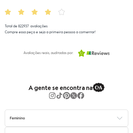
Moda esportiva
Shorts e Saias
Vestidos
Masculino
Em alta
Total de
822937
avaliações
Dia dos Pais
Compre essa peça e seja a primeira pessoa a comentar!
Inverno
Novidades
Roupas
Bermudas
Avaliações reais, auditadas por:
Camisas
Calças
Camisetas e Regatas
Casacos e Jaquetas
Jeans
Polos
A gente se encontra na
Acessórios
Bolsas e Mochilas
Chapéus e Bonés
Cintos
Carteiras
Óculos
Feminino
Relógios
Calçados
Blusas
Calças
Vestidos
Saias
Casacos
Moda Praia
Moda Íntima
Botas