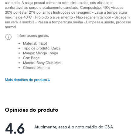
Sawary
canelado. A calça possui caimento reto, cintura alta, cós elástico e
Yessica
confortável ao corpo e acabamento canelado. Composição: 49% viscose
Moda esportiva
30% poliéster 21% poliamida Instruções de lavagem: - Lavar à temperatura
Acessórios
máxima de 40ºC - Proibido o alvejamento - Não secar em tambor - Secagem
em varal à sombra - Passar à temperatura média - Limpeza à úmido, processo
Blusas
normal
Calçados
Leggings
Informacoes gerais:
Shorts e Bermudas
Material
:
Tricot
Tops
Tipo de produto
:
Calça
Moda íntima
Manga
:
Manga Longa
Calcinhas
Cor
:
Bege
Cintas e Modeladores
Marcas
:
Baby Club Mini
Meias
Gênero
:
Menino
Pijamas
Sutiãs e Tops
↓
Mais detalhes do produto
Moda praia
Biquínis
Maiôs
Saídas de praia
Personagens
Opiniões do produto
Plus size
Blusas e Camisetas
Calças
4.6
Casacos e Jaquetas
Atualmente, essa é a nota média da C&A
Jeans