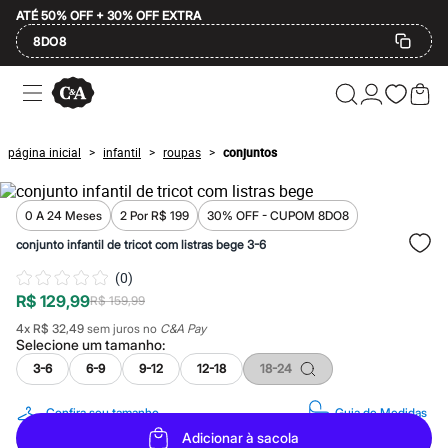
ATÉ 50% OFF + 30% OFF EXTRA
8DO8
Ofertas
Compre por Departamento
Feminino
Masculino
página inicial
infantil
roupas
conjuntos
>
>
>
Infantil
Calçados
Mindse7
Plus Size
0 A 24 Meses
2 Por R$ 199
30% OFF - CUPOM 8DO8
Até 20% off
conjunto infantil de tricot com listras bege 3-6
Até 40% off
Até 60% off
(
0
)
A partir de 60% off
R$ 129,99
R$ 159,99
Feminino
Em alta
4
x
R$ 32,49
sem juros no
C&A Pay
Inverno
Selecione um
tamanho
:
Alfaiataria
3-6
6-9
9-12
12-18
18-24
Novidades
Roupas
Blusas e Camisetas
Confira seu tamanho
Guia de Medidas
Básicos
Adicionar à sacola