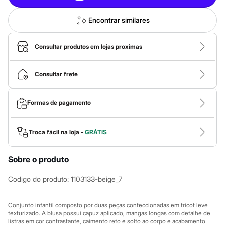
Calças
Casacos e Jaquetas
Jeans
Encontrar similares
Macacões
Saias
Shorts e Bermudas
Consultar produtos em lojas proximas
Vestidos
Acessórios
Bolsas
Consultar frete
Bonés e Chapéus
Bijoux
Cintos
Formas de pagamento
Óculos
Relógios
Calçados
Troca fácil na loja -
GRÁTIS
Botas
Chinelos
Rasteirinhas
Sobre o produto
Sandálias
Sapatilhas
Codigo do produto
:
1103133-beige_7
Tênis
Marcas
City
Conjunto infantil composto por duas peças confeccionadas em tricot leve
Clock House
texturizado. A blusa possui capuz aplicado, mangas longas com detalhe de
Mindset
listras em cor contrastante, caimento reto e solto ao corpo e acabamento