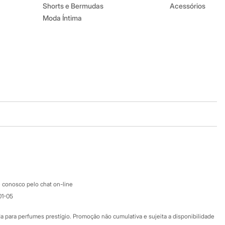
Shorts e Bermudas
Acessórios
Moda Íntima
Baixe o app
Google store
Apple store
Atendimento
 conosco pelo chat on-line
01-05
Ajuda
Fale conosco
ara perfumes prestígio. Promoção não cumulativa e sujeita a disponibilidade