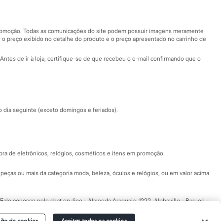
Nossas lojas
Nossas lojas plus size
Central de ética
 promoção. Todas as comunicações do site podem possuir imagens meramente
 o preço exibido no detalhe do produto e o preço apresentado no carrinho de
Eventos
Antes de ir à loja, certifique-se de que recebeu o e-mail confirmando que o
Especial Dia dos Pais
dia seguinte (exceto domingos e feriados).
a de eletrônicos, relógios, cosméticos e itens em promoção.
peças ou mais da categoria moda, beleza, óculos e relógios, ou em valor acima
 Fale conosco pelo
chat on-line
- Alameda Araguaia, 1222, Alphaville - Barueri -