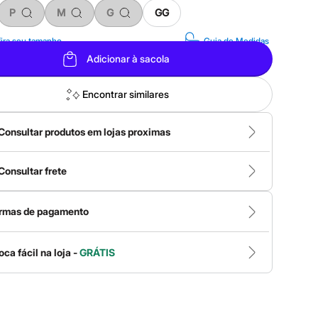
P
M
G
GG
ira seu tamanho
Guia de Medidas
Adicionar à sacola
Encontrar similares
Consultar produtos em lojas proximas
Consultar frete
rmas de pagamento
oca fácil na loja -
GRÁTIS