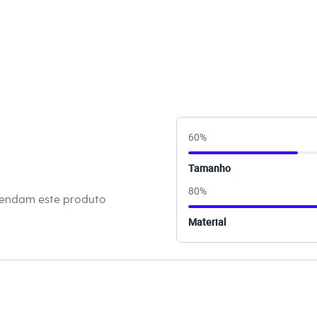
amanho P.
Suas medidas são:
 Busto: 69cm / Cintura: 62cm / Quadril: 85cm.
s:
iscose, 29% poliéster, 4% elastano
60
%
anga
Tamanho
e Redondo
80
%
mendam este produto
ino
Material
eca:
té 40º.
secadora.