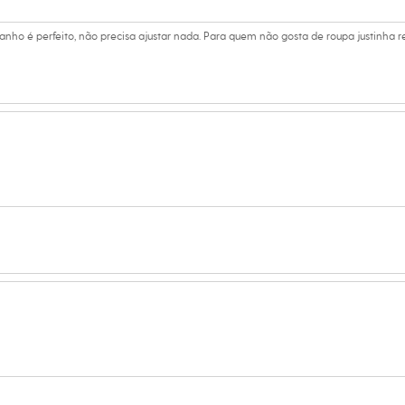
al.
peratura média.
amanho é perfeito, não precisa ajustar nada. Para quem não gosta de roupa justinh
úmido.