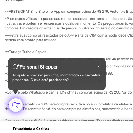
Minecraft
Ouvidoria / Rel
Sala de imprensa
Naruto
Educação fina
**FRETE GRÁTIS no Site e no App em compras acima de R$ 279. Frete fixo Brasi
Patrulha Canina
Privacidade
Sustentabilida
*Promoções válidas enquanto durarem os estoques, em itens selecionados. Sa
Sonic
Configuração de cookies
ilustrativas e podem ser encerradas a qualquer momento. Os preços poderão var
Stitch
Minha privacidade
compras. Em caso de divergências de preços, o valor válido será o do carrinho 
Beleza
**Retire suas compras realizadas pelo APP e site da C&A com a modalidade Clique
Kits
pedido está pronto para retirada.
Perfumes árabes
Novidades
**Entrega Turbo e Rápida
Cabelos
Condicionador
Turbo: Pedidos aprovados entre 10h e 17h, serão entregues em até 4h (exceto d
Escovas e Pentes
Rápida: Pedidos com os pagamentos aprovados até as 10h, serão entregues no 
Personal Shopper
Finalizadores
*O valor do frete para o turbo é R$ 24,99 e para a rápida é R$ 14,99.
Shampoo
Te ajudo a procurar produtos, montar looks e encontrar
Formas de pagamento
Tratamento
presentes. O que está precisando?
*Essa condição ainda não estará disponível em todas as lojas.
Cuidados com o corpo
Hidratante
*Compre pelo Whatsapp e ganhe 10% off nas compras acima de R$ 200. Válido p
Protetor solar
Tratamento
C&A Pay: desconto de 10% para compras no site e no app, produtos vendidos e e
Cuidados com o rosto
de R$ 400. Desconto não válido para compra de eletrônicos, smartwatch e iten
Esfoliante
Hidratante
Copyright Notice: © C&A e suas entidades relacionadas. Todos os direitos rese
Protetor solar
SP Cep: 06455-000 CNPJ 45.242.914/0001-05
Tônicos
Privacidade e Cookies