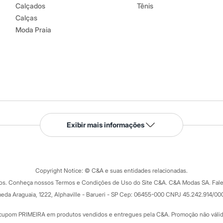
Calçados
Tênis
Calças
Moda Praia
Serviços
Exibir mais informações
Tipos de serviços
o C&A
Clique e retire
Trocas e devoluções
ograma
Copyright Notice: © C&A e suas entidades relacionadas.
Formas de pagamento
dos. Conheça nossos Termos e Condições de Uso do Site C&A. C&A Modas SA. Fale
Todas as vantagens
ay
eda Araguaia, 1222, Alphaville - Barueri - SP Cep: 06455-000 CNPJ 45.242.914/00
Minha C&A
rtão
Cupons de desconto
cupom PRIMEIRA em produtos vendidos e entregues pela C&A. Promoção não válida p