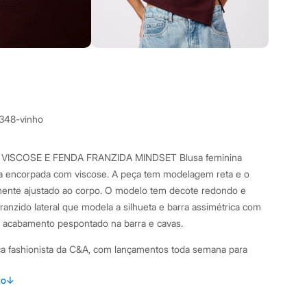
4348-vinho
VISCOSE E FENDA FRANZIDA MINDSET Blusa feminina
 encorpada com viscose. A peça tem modelagem reta e o
mente ajustado ao corpo. O modelo tem decote redondo e
franzido lateral que modela a silhueta e barra assimétrica com
de acabamento pespontado na barra e cavas.
 fashionista da C&A, com lançamentos toda semana para
da-roupa com as melhores tendências. Compartilhe seu look
to
↓
8