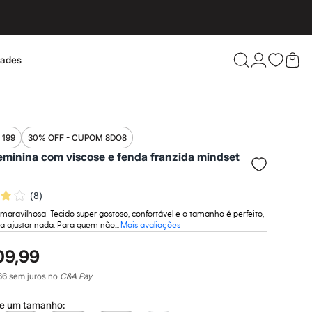
dades
Confira 
 199
30% OFF - CUPOM 8DO8
eminina com viscose e fenda franzida mindset
(
8
)
maravilhosa! Tecido super gostoso, confortável e o tamanho é perfeito,
a ajustar nada. Para quem não...
Mais avaliações
09,99
66
sem juros no
C&A Pay
ne um
tamanho
: