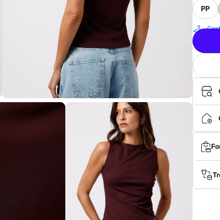
PP
Conf
Fo
Tr