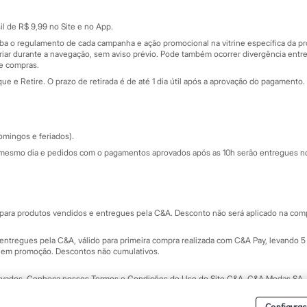
Cartão presente
atórios
Sobre o cartão presente
nceira
l de R$ 9,99 no Site e no App.
de
iba o regulamento de cada campanha e ação promocional na vitrine específica da
iar durante a navegação, sem aviso prévio. Pode também ocorrer divergência entre
de compras.
 e Retire. O prazo de retirada é de até 1 dia útil após a aprovação do pagamento. 
omingos e feriados).
mesmo dia e pedidos com o pagamentos aprovados após as 10h serão entregues no 
Segurança e qualidade
ara produtos vendidos e entregues pela C&A. Desconto não será aplicado na compr
ntregues pela C&A, válido para primeira compra realizada com C&A Pay, levando 5 
s em promoção. Descontos não cumulativos.
rvados.
Conheça nossos Termos e Condições de Uso do Site C&A
. C&A Modas SA.