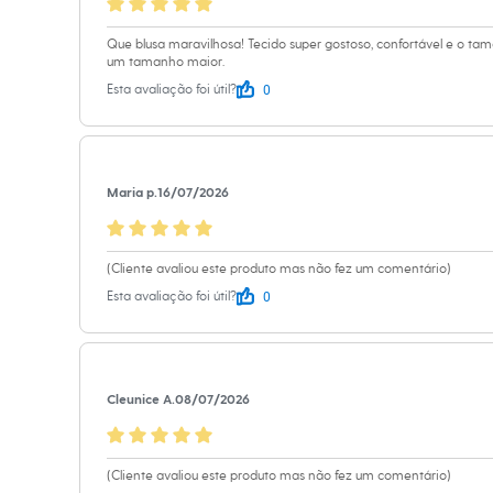
Calçados
Secar na vertic
Botas
Passar em tem
Que blusa maravilhosa! Tecido super gostoso, confortável e o t
Chinelos
um tamanho maior.
Sapatos
Lavar a seco.
Sandálias e Papetes
0
Esta avaliação foi útil?
Não limpar a 
Tênis
Moda esportiva
Acessórios
Bermudas
Camisetas
Maria p.
16/07/2026
Calças
Calçados
Regatas
Moda íntima
(Cliente avaliou este produto mas não fez um comentário)
Cuecas
0
Esta avaliação foi útil?
Meias
Pijamas
Moda praia
Personagens
Plus size
Cleunice A.
08/07/2026
Blusas e Camisetas
Calças
Camisas
Casacos e Jaquetas
(Cliente avaliou este produto mas não fez um comentário)
Jeans