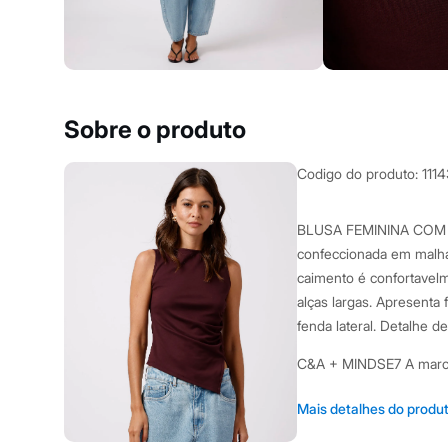
Clock House
Mindset
Sawary
Yessica
Moda esportiva
Acessórios
Blusas
Sobre o produto
Calçados
Leggings
Shorts e Bermudas
Codigo do produto
:
111
Tops
Moda íntima
Calcinhas
BLUSA FEMININA COM 
Cintas e Modeladores
confeccionada em malha
Meias
Pijamas
caimento é confortavel
Sutiãs e Tops
alças largas. Apresenta 
Moda praia
fenda lateral. Detalhe 
Biquínis
Maiôs
C&A + MINDSE7 A marca
Saídas de praia
Personagens
você atualizar seu guar
Plus size
Mais detalhes do produ
usando #mindse7cea./3
Blusas e Camisetas
Calças