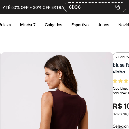
8DO8
ATÉ 50% OFF + 30% OFF EXTRA
Beleza
Mindse7
Calçados
Esportivo
Jeans
Novi
2 Por R$
blusa f
vinho
Que blusa 
não precis
R$ 1
3
x
R$ 36,
Selecio