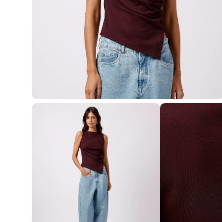
Blusas e Camisetas
Básicos
Calças
Casacos e Jaquetas
Jeans
Macacões
Saias
Shorts e Bermudas
Vestidos
Acessórios
Bolsas
Bonés e Chapéus
Bijoux
Cintos
Óculos
Relógios
Calçados
Botas
Chinelos
Rasteirinhas
Sandálias
Sapatilhas
Tênis
Marcas
City