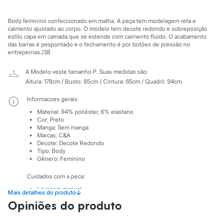
Sawary
Yessica
Moda esportiva
Body feminino confeccionado em malha. A peça tem modelagem reta e
Acessórios
caimento ajustado ao corpo. O modelo tem decote redondo e sobreposição
Blusas
estilo capa em camada que se estende com caimento fluido. O acabamento
das barras é pespontado e o fechamento é por botões de pressão no
Calçados
entrepernas./38
Leggings
Shorts e Bermudas
Tops
A Modelo veste tamanho P.
Suas medidas são:
Moda íntima
Altura: 178cm / Busto: 85cm / Cintura: 65cm / Quadril: 94cm.
Calcinhas
Cintas e Modeladores
Informacoes gerais:
Meias
Material
:
94% poliéster, 6% elastano
Pijamas
Cor
:
Preto
Sutiãs e Tops
Manga
:
Sem manga
Moda praia
Marcas
:
C&A
Biquínis
Decote
:
Decote Redondo
Maiôs
Tipo
:
Body
Gênero
:
Feminino
Saídas de praia
Personagens
Cuidados com a peca:
Plus size
Blusas e Camisetas
Lavagem manual.
↓
Mais detalhes do produto
Calças
Não alvejar.
Opiniões do produto
Casacos e Jaquetas
Não secar em secadora.
Jeans
Secar na horizontal.