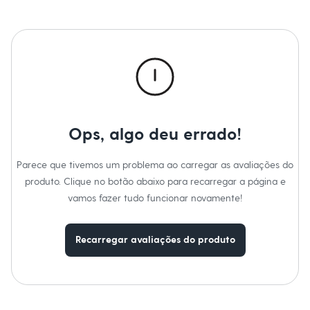
Passar em temperatura mínima.
Moda esportiva
Não lavar a seco.
Shorts e Saias
Limpar a úmido.
Vestidos
Masculino
Em alta
Dia dos Pais
Inverno
Novidades
Roupas
Bermudas
Camisas
Ops, algo deu errado!
Calças
Camisetas e Regatas
Parece que tivemos um problema ao carregar as avaliações do
Casacos e Jaquetas
Jeans
produto. Clique no botão abaixo para recarregar a página e
Polos
vamos fazer tudo funcionar novamente!
Acessórios
Bolsas e Mochilas
Chapéus e Bonés
Recarregar avaliações do produto
Cintos
Carteiras
Óculos
Relógios
Calçados
Botas