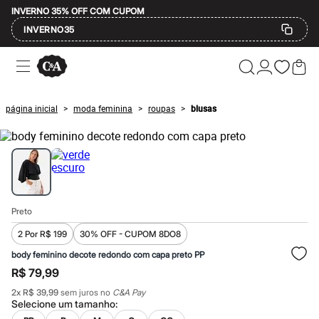
INVERNO 35% OFF COM CUPOM
INVERNO35
Ofertas
Compre por Departamento
Feminino
Masculino
página inicial
moda feminina
roupas
blusas
>
>
>
Infantil
Calçados
Mindse7
Plus Size
Até 20% off
Até 40% off
Até 60% off
A partir de 60% off
Preto
Feminino
Em alta
2 Por R$ 199
30% OFF - CUPOM 8DO8
Inverno
body feminino decote redondo com capa preto PP
Alfaiataria
Novidades
R$ 79,99
Roupas
2
x
R$ 39,99
sem juros no
C&A Pay
Blusas e Camisetas
Selecione um
tamanho
:
Básicos