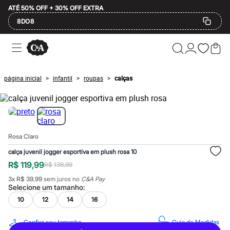
ATÉ 50% OFF + 30% OFF EXTRA
8DO8
Ofertas
Compre por Departamento
Feminino
Masculino
página inicial
infantil
roupas
calças
>
>
>
Infantil
Calçados
Plus Size
2 calçados por R$189
2 peças por R$199
3 lingeries por R$99
Rosa Claro
3 itens de beleza por R$129
Até 20% off
calça juvenil jogger esportiva em plush rosa 10
Até 40% off
R$ 119,99
R$ 139,99
Até 60% off
A partir de 60% off
3
x
R$ 39,99
sem juros no
C&A Pay
Feminino
Selecione um
tamanho
:
Em alta
10
12
14
16
Inverno
Alfaiataria
Novidades
Confira seu tamanho
Guia de Medidas