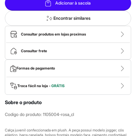
Roupas
Adicionar à sacola
Blusas e Camisetas
Básicos
Calças
Encontrar similares
Casacos e Jaquetas
Jeans
Macacões
Consultar produtos em lojas proximas
Saias
Shorts e Bermudas
Vestidos
Consultar frete
Acessórios
Bolsas
Bonés e Chapéus
Formas de pagamento
Bijoux
Cintos
Óculos
Troca fácil na loja -
GRÁTIS
Relógios
Calçados
Botas
Sobre o produto
Chinelos
Rasteirinhas
Codigo do produto
:
1105004-rosa_cl
Sandálias
Sapatilhas
Tênis
Calça juvenil confeccionada em plush. A peça possui modelo jogger, cós
Marcas
elástico, barra canelada, bolsos frontais modelo faca, caimento confortável