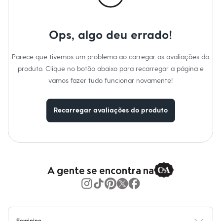
Calças
Casacos e Jaquetas
Jeans
Moda esportiva
Ops, algo deu errado!
Shorts e Saias
Vestidos
Masculino
Parece que tivemos um problema ao carregar as avaliações do
Em alta
produto. Clique no botão abaixo para recarregar a página e
Dia dos Pais
vamos fazer tudo funcionar novamente!
Inverno
Novidades
Roupas
Bermudas
Recarregar avaliações do produto
Camisas
Calças
Camisetas e Regatas
Casacos e Jaquetas
Jeans
Polos
A gente se encontra na
Acessórios
Bolsas e Mochilas
Chapéus e Bonés
Cintos
Carteiras
Óculos
Feminino