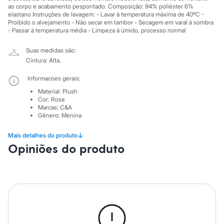
City
ao corpo e acabamento pespontado. Composição: 94% poliéster 6%
Clock House
elastano Instruções de lavagem: - Lavar à temperatura máxima de 40ºC -
Mindset
Proibido o alvejamento - Não secar em tambor - Secagem em varal à sombra
Sawary
- Passar à temperatura média - Limpeza à úmido, processo normal
Yessica
Moda esportiva
Suas medidas são:
Acessórios
Cintura: Alta.
Blusas
Calçados
Informacoes gerais:
Leggings
Shorts e Bermudas
Material
:
Plush
Cor
:
Rosa
Tops
Marcas
:
C&A
Moda íntima
Gênero
:
Menina
Calcinhas
Cintas e Modeladores
↓
Mais detalhes do produto
Meias
Pijamas
Opiniões do produto
Sutiãs e Tops
Moda praia
Biquínis
Maiôs
Saídas de praia
Personagens
Plus size
Blusas e Camisetas