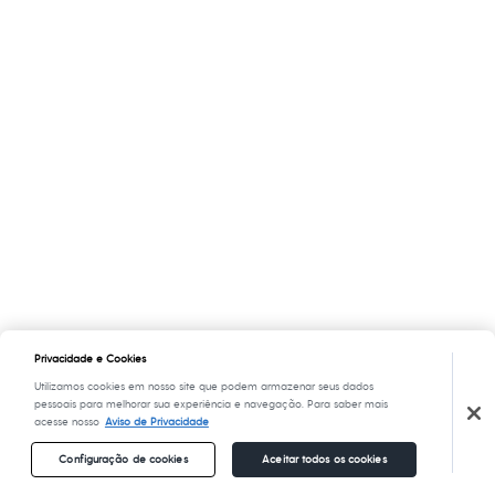
Privacidade e Cookies
Utilizamos cookies em nosso site que podem armazenar seus dados
pessoais para melhorar sua experiência e navegação. Para saber mais
acesse nosso
Aviso de Privacidade
Configuração de cookies
Aceitar todos os cookies