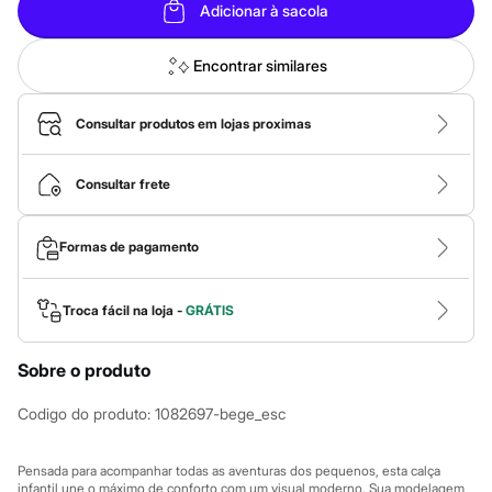
Roupas
Adicionar à sacola
Blusas e Camisetas
Básicos
Calças
Encontrar similares
Casacos e Jaquetas
Jeans
Macacões
Consultar produtos em lojas proximas
Saias
Shorts e Bermudas
Vestidos
Consultar frete
Acessórios
Bolsas
Bonés e Chapéus
Formas de pagamento
Bijoux
Cintos
Óculos
Troca fácil na loja -
GRÁTIS
Relógios
Calçados
Botas
Sobre o produto
Chinelos
Rasteirinhas
Codigo do produto
:
1082697-bege_esc
Sandálias
Sapatilhas
Tênis
Pensada para acompanhar todas as aventuras dos pequenos, esta calça
Marcas
infantil une o máximo de conforto com um visual moderno. Sua modelagem