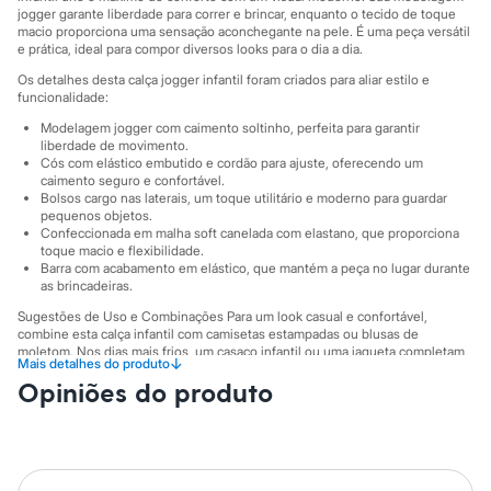
City
jogger garante liberdade para correr e brincar, enquanto o tecido de toque
Clock House
macio proporciona uma sensação aconchegante na pele. É uma peça versátil
Mindset
e prática, ideal para compor diversos looks para o dia a dia.
Sawary
Os detalhes desta calça jogger infantil foram criados para aliar estilo e
Yessica
funcionalidade:
Moda esportiva
Acessórios
Modelagem jogger com caimento soltinho, perfeita para garantir
Blusas
liberdade de movimento.
Calçados
Cós com elástico embutido e cordão para ajuste, oferecendo um
Leggings
caimento seguro e confortável.
Bolsos cargo nas laterais, um toque utilitário e moderno para guardar
Shorts e Bermudas
pequenos objetos.
Tops
Confeccionada em malha soft canelada com elastano, que proporciona
Moda íntima
toque macio e flexibilidade.
Calcinhas
Barra com acabamento em elástico, que mantém a peça no lugar durante
Cintas e Modeladores
as brincadeiras.
Meias
Sugestões de Uso e Combinações Para um look casual e confortável,
Pijamas
combine esta calça infantil com camisetas estampadas ou blusas de
Sutiãs e Tops
moletom. Nos dias mais frios, um casaco infantil ou uma jaqueta completam
Moda praia
↓
Mais detalhes do produto
a produção, mantendo os pequenos aquecidos e estilosos. É a escolha
Biquínis
Opiniões do produto
perfeita para a escola, passeios no parque ou para momentos de diversão
Maiôs
em casa.
Saídas de praia
A gente se encontra na C&A! ❤
Personagens
Plus size
Blusas e Camisetas
Suas medidas são: