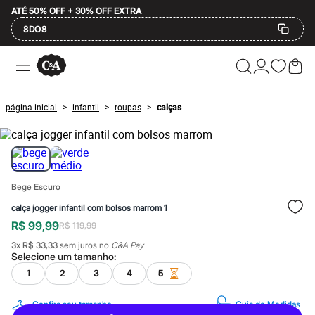
ATÉ 50% OFF + 30% OFF EXTRA
8DO8
Ofertas
Compre por Departamento
Feminino
Masculino
página inicial
infantil
roupas
calças
>
>
>
Infantil
Calçados
Plus Size
2 calçados por R$189
2 peças por R$199
3 lingeries por R$99
Bege Escuro
3 itens de beleza por R$129
Até 20% off
calça jogger infantil com bolsos marrom 1
Até 40% off
R$ 99,99
R$ 119,99
Até 60% off
A partir de 60% off
3
x
R$ 33,33
sem juros no
C&A Pay
Feminino
Selecione um
tamanho
:
Em alta
1
2
3
4
5
Inverno
Alfaiataria
Novidades
Confira seu tamanho
Guia de Medidas