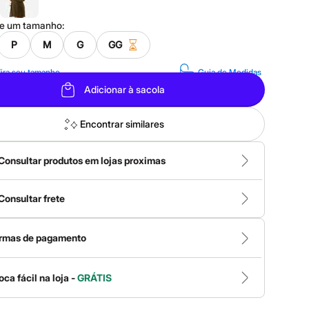
ne um
tamanho
:
P
M
G
GG
ira seu tamanho
Guia de Medidas
Adicionar à sacola
Encontrar similares
Consultar produtos em lojas proximas
Consultar frete
rmas de pagamento
oca fácil na loja -
GRÁTIS