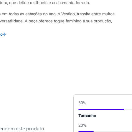
tura, que define a silhueta e acabamento forrado.
m todas as estações do ano, o Vestido, transita entre muitos
 versatilidade. A peça oferece toque feminino a sua produção,
, cores e texturas. Item indispensável quando o assunto é
to
↓
os C&A dispensam comentários./38
amanho P.
Suas medidas são:
/ Busto: 74cm / Cintura: 60cm / Quadril: 79Cm.
s:
poliéster
60
%
e Redondo
Tamanho
anga
20
%
mendam este produto