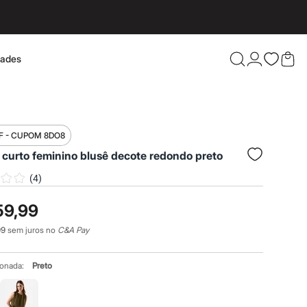
dades
Confira 
F - CUPOM 8DO8
 curto feminino blusê decote redondo preto
(
4
)
59,99
99
sem juros no
C&A Pay
ionada:
Preto