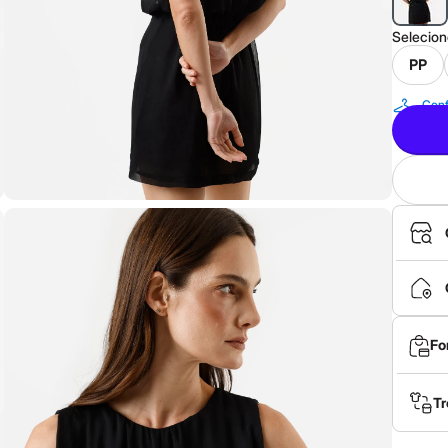
Selecio
PP
Conf
Fo
Tr