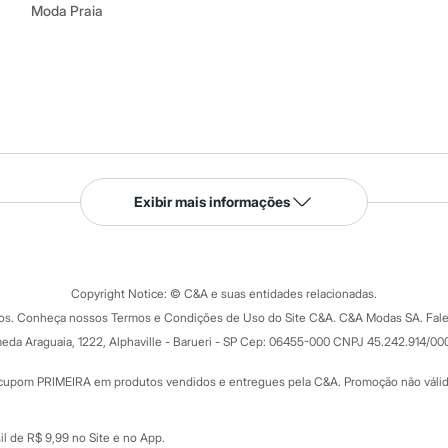
Moda Praia
Serviços
Exibir mais informações
Tipos de serviços
o C&A
Clique e retire
Trocas e devoluções
ograma
Copyright Notice: © C&A e suas entidades relacionadas.
Formas de pagamento
dos. Conheça nossos Termos e Condições de Uso do Site C&A. C&A Modas SA. Fale
Todas as vantagens
ay
eda Araguaia, 1222, Alphaville - Barueri - SP Cep: 06455-000 CNPJ 45.242.914/00
Minha C&A
rtão
Cupons de desconto
cupom PRIMEIRA em produtos vendidos e entregues pela C&A. Promoção não válida p
Cartão presente
atórios
Sobre o cartão presente
nceira
l de R$ 9,99 no Site e no App.