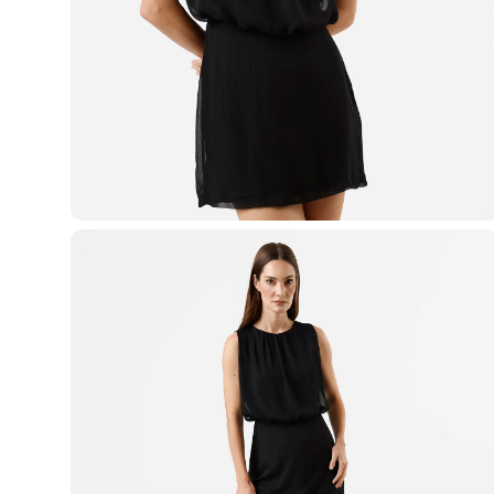
Casacos e Jaquetas
Jeans
Macacões
Saias
Shorts e Bermudas
Vestidos
Acessórios
Bolsas
Bonés e Chapéus
Bijoux
Cintos
Óculos
Relógios
Calçados
Botas
Chinelos
Rasteirinhas
Sandálias
Sapatilhas
Tênis
Marcas
City
Clock House
Mindset
Sawary