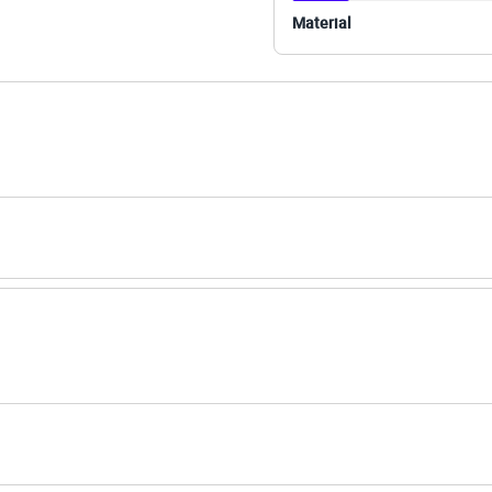
ino
Material
eca:
té 30º.
secadora.
al.
peratura mínima.
co.