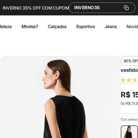
INVERNO35
INVERNO 35% OFF COM CUPOM
Beleza
Mindse7
Calçados
Esportivo
Jeans
Novi
30% OF
vestido
R$ 1
5
x
R$ 31,
Cor selec