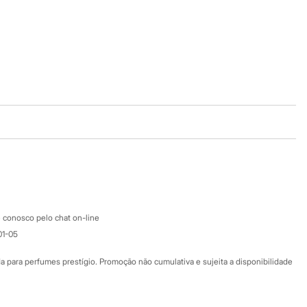
Baixe o app
Google store
Apple store
Atendimento
 conosco pelo chat on-line
01-05
Ajuda
Fale conosco
ara perfumes prestígio. Promoção não cumulativa e sujeita a disponibilidade
Nossas lojas
Nossas lojas plus size