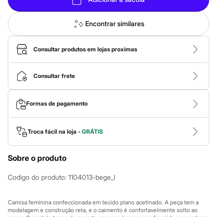
Calças
Casacos e Jaquetas
Jeans
Encontrar similares
Macacões
Saias
Shorts e Bermudas
Consultar produtos em lojas proximas
Vestidos
Acessórios
Bolsas
Consultar frete
Bonés e Chapéus
Bijoux
Cintos
Formas de pagamento
Óculos
Relógios
Calçados
Botas
Troca fácil na loja -
GRÁTIS
Chinelos
Rasteirinhas
Sobre o produto
Sandálias
Sapatilhas
Tênis
Codigo do produto
:
1104013-bege_l
Marcas
City
Clock House
Camisa feminina confeccionada em tecido plano acetinado. A peça tem a
Mindset
modelagem e construção reta, e o caimento é confortavelmente solto ao