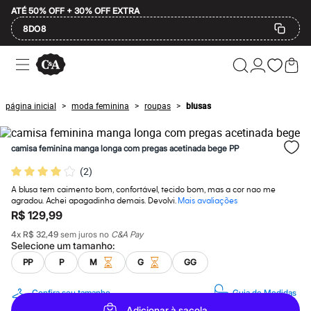
ATÉ 50% OFF + 30% OFF EXTRA
8DO8
Ofertas
Compre por Departamento
Feminino
Masculino
página inicial
moda feminina
roupas
blusas
>
>
>
Infantil
Calçados
Mindse7
camisa feminina manga longa com pregas acetinada bege PP
Plus Size
Até 20% off
(
2
)
Até 40% off
Até 60% off
A blusa tem caimento bom, confortável, tecido bom, mas a cor nao me
A partir de 60% off
agradou. Achei apagadinha demais. Devolvi.
Mais avaliações
Feminino
R$ 129,99
Em alta
4
x
R$ 32,49
sem juros no
C&A Pay
Inverno
Selecione um
tamanho
:
Alfaiataria
Novidades
PP
P
M
G
GG
Roupas
Blusas e Camisetas
Confira seu tamanho
Guia de Medidas
Básicos
Adicionar à sacola