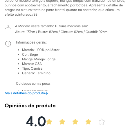
corpo. O modelo tem gola esporte, mangas longas com franzido nos ombros,
Sawary
punhos com abotoamento, e fechamento por botões. Apresenta detalhe de
Yessica
pregas na cintura tanto na parte frontal quanto na posterior, que criam um
Moda esportiva
efeito acinturado./38
Acessórios
Blusas
A Modelo veste tamanho P.
Suas medidas são:
Calçados
Altura: 177cm / Busto: 82cm / Cintura: 62cm / Quadril: 92cm.
Leggings
Shorts e Bermudas
Informacoes gerais:
Tops
Moda íntima
Material
:
100% poliéster
Calcinhas
Cor
:
Bege
Cintas e Modeladores
Manga
:
Manga Longa
Meias
Marcas
:
C&A
Tipo
:
Camisa
Pijamas
Gênero
:
Feminino
Sutiãs e Tops
Moda praia
Cuidados com a peca:
Biquínis
Maiôs
Lavagem manual.
↓
Mais detalhes do produto
Saídas de praia
Não alvejar.
Personagens
Não secar em secadora.
Opiniões do produto
Secar na vertical.
Plus size
Passar em temperatura média.
Blusas e Camisetas
Lavar a seco.
4.0
Calças
Não limpar a úmido.
Casacos e Jaquetas
Jeans