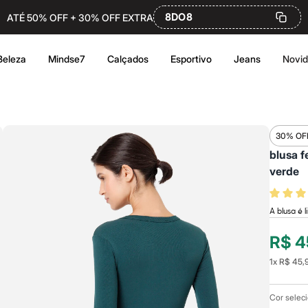
8DO8
ATÉ 50% OFF + 30% OFF EXTRA
Beleza
Mindse7
Calçados
Esportivo
Jeans
Novi
30% OF
blusa 
verde
A blusa é
R$ 4
1
x
R$ 45,
Cor selec