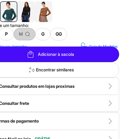
ne um
tamanho
:
P
M
G
GG
ira seu tamanho
Guia de Medidas
Adicionar à sacola
Encontrar similares
Consultar produtos em lojas proximas
Consultar frete
rmas de pagamento
oca fácil na loja -
GRÁTIS