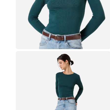
Casacos e Jaquetas
Jeans
Macacões
Saias
Shorts e Bermudas
Vestidos
Acessórios
Bolsas
Bonés e Chapéus
Bijoux
Cintos
Óculos
Relógios
Calçados
Botas
Chinelos
Rasteirinhas
Sandálias
Sapatilhas
Tênis
Marcas
City
Clock House
Mindset
Sawary