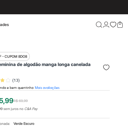
dades
Confira 
F - CUPOM 8DO8
feminina de algodão manga longa canelada
(
13
)
 linda e bem quentinha
Mais avaliações
5,99
R$ 69,99
99
sem juros no
C&A Pay
ionada:
Verde Escuro