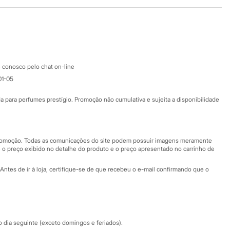
Baixe o app
Google store
Apple store
Atendimento
 conosco pelo chat on-line
01-05
Ajuda
Fale conosco
ara perfumes prestígio. Promoção não cumulativa e sujeita a disponibilidade
Nossas lojas
Nossas lojas plus size
Central de ética
 promoção. Todas as comunicações do site podem possuir imagens meramente
 o preço exibido no detalhe do produto e o preço apresentado no carrinho de
Eventos
Antes de ir à loja, certifique-se de que recebeu o e-mail confirmando que o
Especial Dia dos Pais
dia seguinte (exceto domingos e feriados).