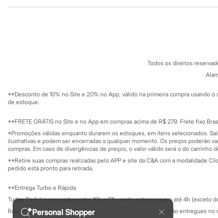
Institucional
Produtos
Sonic
Stitch
Sobre a C&A
Cartão C&A
Beleza
Sobre o cartã
Fornecedores
Kits
Perfumes árabes
Termos e condições
C&A&VC
Novidades
Conheça o pr
Política de privacidade
Cabelos
Todos os direitos reserva
Trabalhe conosco
C&A Pay
Condicionador
Sobre o C&A P
Alam
Escovas e Pentes
Sustentabilidade
Finalizadores
Solicite seu ca
Mapa do site
**Desconto de 10% no Site e 20% no App, válido na primeira compra usando o 
Shampoo
Governança
Investidores
de estoque.
Tratamento
Ouvidoria / Rel
Cuidados com o corpo
Sala de imprensa
Hidratante
Educação fina
**FRETE GRÁTIS no Site e no App em compras acima de R$ 279. Frete fixo Brasi
Privacidade
Protetor solar
Sustentabilida
*Promoções válidas enquanto durarem os estoques, em itens selecionados. Sa
Configuração de cookies
Tratamento
ilustrativas e podem ser encerradas a qualquer momento. Os preços poderão var
Cuidados com o rosto
Minha privacidade
compras. Em caso de divergências de preços, o valor válido será o do carrinho 
Esfoliante
**Retire suas compras realizadas pelo APP e site da C&A com a modalidade Clique
Hidratante
pedido está pronto para retirada.
Protetor solar
Tônicos
**Entrega Turbo e Rápida
Maquiagens
Turbo: Pedidos aprovados entre 10h e 17h, serão entregues em até 4h (exceto d
Base
Batom
Rápida: Pedidos com os pagamentos aprovados até as 10h, serão entregues no 
Personal Shopper