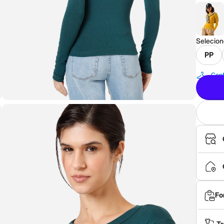
Selecio
PP
Conf
Fo
Tr