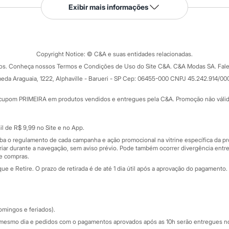
Serviços
Exibir mais informações
Tipos de serviços
o C&A
Clique e retire
Trocas e devoluções
ograma
Copyright Notice: © C&A e suas entidades relacionadas.
Formas de pagamento
dos. Conheça nossos Termos e Condições de Uso do Site C&A. C&A Modas SA. Fale
Todas as vantagens
ay
eda Araguaia, 1222, Alphaville - Barueri - SP Cep: 06455-000 CNPJ 45.242.914/00
Minha C&A
rtão
Cupons de desconto
cupom PRIMEIRA em produtos vendidos e entregues pela C&A. Promoção não válida p
Cartão presente
atórios
Sobre o cartão presente
nceira
l de R$ 9,99 no Site e no App.
de
iba o regulamento de cada campanha e ação promocional na vitrine específica da
iar durante a navegação, sem aviso prévio. Pode também ocorrer divergência entre
de compras.
 e Retire. O prazo de retirada é de até 1 dia útil após a aprovação do pagamento. 
omingos e feriados).
mesmo dia e pedidos com o pagamentos aprovados após as 10h serão entregues no 