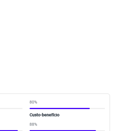
80
%
Custo-benefício
88
%