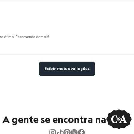
dora.
al.
peratura mínima.
co.
ento ótimo! Recomendo demais!
o.
Exibir mais avaliações
A gente se encontra na