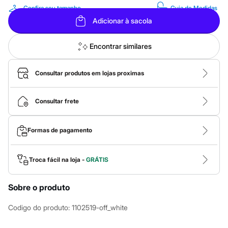
Calças
Confira seu tamanho
Guia de Medidas
Casacos e Jaquetas
Jeans
Adicionar à sacola
Macacões
Saias
Encontrar similares
Shorts e Bermudas
Vestidos
Acessórios
Consultar produtos em lojas proximas
Bolsas
Bonés e Chapéus
Bijoux
Cintos
Consultar frete
Óculos
Relógios
Calçados
Formas de pagamento
Botas
Chinelos
Rasteirinhas
Troca fácil na loja -
GRÁTIS
Sandálias
Sapatilhas
Tênis
Sobre o produto
Marcas
City
Codigo do produto
:
1102519-off_white
Clock House
Mindset