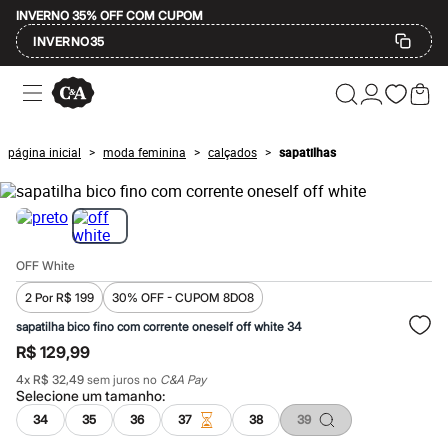
INVERNO 35% OFF COM CUPOM
INVERNO35
Ofertas
Compre por Departamento
Feminino
Masculino
página inicial
moda feminina
calçados
sapatilhas
>
>
>
Infantil
Calçados
Mindse7
Plus Size
Até 20% off
Até 40% off
OFF White
Até 60% off
A partir de 60% off
2 Por R$ 199
30% OFF - CUPOM 8DO8
Feminino
Em alta
sapatilha bico fino com corrente oneself off white 34
Inverno
R$ 129,99
Alfaiataria
Novidades
4
x
R$ 32,49
sem juros no
C&A Pay
Roupas
Selecione um
tamanho
:
Blusas e Camisetas
34
35
36
37
38
39
Básicos