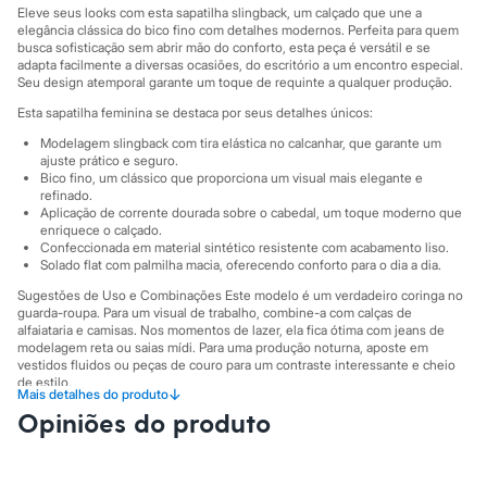
Sawary
Eleve seus looks com esta sapatilha slingback, um calçado que une a
Yessica
elegância clássica do bico fino com detalhes modernos. Perfeita para quem
Moda esportiva
busca sofisticação sem abrir mão do conforto, esta peça é versátil e se
Acessórios
adapta facilmente a diversas ocasiões, do escritório a um encontro especial.
Blusas
Seu design atemporal garante um toque de requinte a qualquer produção.
Calçados
Esta sapatilha feminina se destaca por seus detalhes únicos:
Leggings
Shorts e Bermudas
Modelagem slingback com tira elástica no calcanhar, que garante um
Tops
ajuste prático e seguro.
Bico fino, um clássico que proporciona um visual mais elegante e
Moda íntima
refinado.
Calcinhas
Aplicação de corrente dourada sobre o cabedal, um toque moderno que
Cintas e Modeladores
enriquece o calçado.
Meias
Confeccionada em material sintético resistente com acabamento liso.
Pijamas
Solado flat com palmilha macia, oferecendo conforto para o dia a dia.
Sutiãs e Tops
Sugestões de Uso e Combinações Este modelo é um verdadeiro coringa no
Moda praia
guarda-roupa. Para um visual de trabalho, combine-a com calças de
Biquínis
alfaiataria e camisas. Nos momentos de lazer, ela fica ótima com jeans de
Maiôs
modelagem reta ou saias mídi. Para uma produção noturna, aposte em
Saídas de praia
vestidos fluidos ou peças de couro para um contraste interessante e cheio
Personagens
de estilo.
↓
Plus size
Mais detalhes do produto
A gente se encontra na C&A! ❤
Blusas e Camisetas
Opiniões do produto
Calças
Informacoes gerais:
Casacos e Jaquetas
Material
:
Poliuretano
Jeans