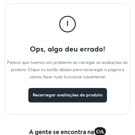
Cor
:
Off white
Moda esportiva
Marcas
:
C&A
Shorts e Saias
Gênero
:
Feminino
Vestidos
Masculino
Em alta
Dia dos Pais
Inverno
Novidades
Roupas
Ops, algo deu errado!
Bermudas
Camisas
Calças
Parece que tivemos um problema ao carregar as avaliações do
Camisetas e Regatas
produto. Clique no botão abaixo para recarregar a página e
Casacos e Jaquetas
vamos fazer tudo funcionar novamente!
Jeans
Polos
Acessórios
Bolsas e Mochilas
Recarregar avaliações do produto
Chapéus e Bonés
Cintos
Carteiras
Óculos
Relógios
Calçados
A gente se encontra na
Botas