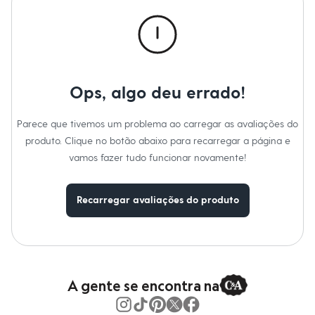
Secar na vertical.
Moda esportiva
Passar em temperatura mínima.
Shorts e Saias
Não lavar a seco.
Vestidos
Não limpar a úmido.
Masculino
Em alta
Dia dos Pais
Inverno
Ops, algo deu errado!
Novidades
Roupas
Bermudas
Parece que tivemos um problema ao carregar as avaliações do
Camisas
produto. Clique no botão abaixo para recarregar a página e
Calças
Camisetas e Regatas
vamos fazer tudo funcionar novamente!
Casacos e Jaquetas
Jeans
Polos
Recarregar avaliações do produto
Acessórios
Bolsas e Mochilas
Chapéus e Bonés
Cintos
Carteiras
Óculos
Relógios
A gente se encontra na
Calçados
Botas