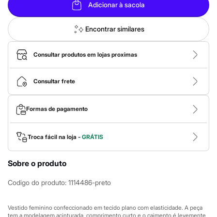
Calças
Adicionar à sacola
Casacos e Jaquetas
Jeans
Macacões
Encontrar similares
Saias
Shorts e Bermudas
Vestidos
Consultar produtos em lojas proximas
Acessórios
Bolsas
Bonés e Chapéus
Consultar frete
Bijoux
Cintos
Óculos
Formas de pagamento
Relógios
Calçados
Botas
Troca fácil na loja -
GRÁTIS
Chinelos
Rasteirinhas
Sandálias
Sobre o produto
Sapatilhas
Tênis
Codigo do produto
:
1114486-preto
Marcas
City
Clock House
Vestido feminino confeccionado em tecido plano com elasticidade. A peça
Mindset
tem a modelagem acinturada, comprimento curto e o caimento é levemente