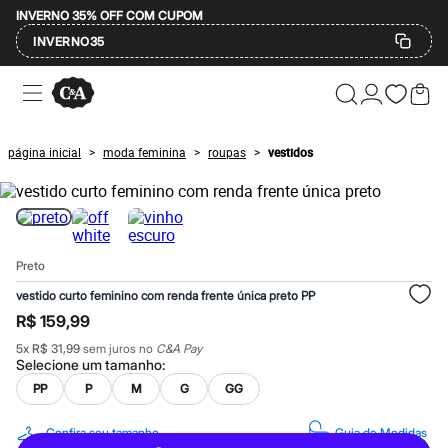
INVERNO 35% OFF COM CUPOM
INVERNO35
Ofertas
Compre por Departamento
Feminino
Masculino
página inicial
moda feminina
roupas
vestidos
>
>
>
Infantil
Calçados
Mindse7
Plus Size
Até 20% off
Até 40% off
Preto
Até 60% off
A partir de 60% off
vestido curto feminino com renda frente única preto PP
Feminino
R$ 159,99
Em alta
Inverno
5
x
R$ 31,99
sem juros no
C&A Pay
Alfaiataria
Selecione um
tamanho
:
Novidades
PP
P
M
G
GG
Roupas
Blusas e Camisetas
Básicos
Confira seu tamanho
Guia de Medidas