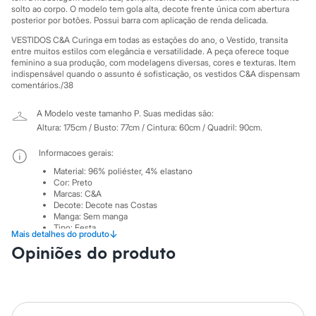
Sawary
solto ao corpo. O modelo tem gola alta, decote frente única com abertura
Yessica
posterior por botões. Possui barra com aplicação de renda delicada.
Moda esportiva
Acessórios
VESTIDOS C&A Curinga em todas as estações do ano, o Vestido, transita
entre muitos estilos com elegância e versatilidade. A peça oferece toque
Blusas
feminino a sua produção, com modelagens diversas, cores e texturas. Item
Calçados
indispensável quando o assunto é sofisticação, os vestidos C&A dispensam
Leggings
comentários./38
Shorts e Bermudas
Tops
A Modelo veste tamanho P.
Suas medidas são:
Moda íntima
Altura: 175cm / Busto: 77cm / Cintura: 60cm / Quadril: 90cm.
Calcinhas
Cintas e Modeladores
Informacoes gerais:
Meias
Pijamas
Material
:
96% poliéster, 4% elastano
Sutiãs e Tops
Cor
:
Preto
Moda praia
Marcas
:
C&A
Biquínis
Decote
:
Decote nas Costas
Manga
:
Sem manga
Maiôs
Tipo
:
Festa
Saídas de praia
↓
Mais detalhes do produto
Gênero
:
Feminino
Personagens
Opiniões do produto
Plus size
Cuidados com a peca:
Blusas e Camisetas
Calças
Temperatura até 40º.
Casacos e Jaquetas
Não alvejar.
Secar em secadora.
Jeans