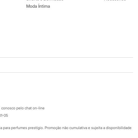
Moda Íntima
Baixe o app
Google store
Apple store
Atendimento
 conosco pelo chat on-line
01-05
Ajuda
Fale conosco
ara perfumes prestígio. Promoção não cumulativa e sujeita a disponibilidade
Nossas lojas