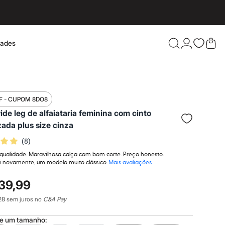
dades
Confira 
F - CUPOM 8DO8
ide leg de alfaiataria feminina com cinto
zada plus size cinza
(
8
)
 qualidade. Maravilhosa calça com bom corte. Preço honesto.
 novamente, um modelo muito clássico.
Mais avaliações
39,99
28
sem juros no
C&A Pay
ne um
tamanho
: