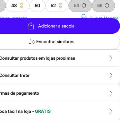
48
50
52
54
56
ira seu tamanho
Guia de Medidas
Adicionar à sacola
Encontrar similares
Consultar produtos em lojas proximas
Consultar frete
rmas de pagamento
oca fácil na loja -
GRÁTIS