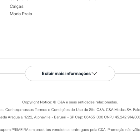
Calças
Moda Praia
Serviços
Exibir mais informações
Tipos de serviços
o C&A
Clique e retire
Trocas e devoluções
ograma
Copyright Notice: © C&A e suas entidades relacionadas.
Formas de pagamento
dos. Conheça nossos Termos e Condições de Uso do Site C&A. C&A Modas SA. Fale
Todas as vantagens
ay
eda Araguaia, 1222, Alphaville - Barueri - SP Cep: 06455-000 CNPJ 45.242.914/00
Minha C&A
rtão
Cupons de desconto
cupom PRIMEIRA em produtos vendidos e entregues pela C&A. Promoção não válida p
Cartão presente
atórios