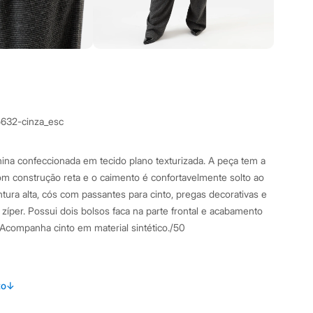
5632-cinza_esc
inina confeccionada em tecido plano texturizada. A peça tem a
m construção reta e o caimento é confortavelmente solto ao
tura alta, cós com passantes para cinto, pregas decorativas e
zíper. Possui dois bolsos faca na parte frontal e acabamento
Acompanha cinto em material sintético./50
amanho GG1.
Suas medidas são:
to
↓
 Busto: 119cm / Cintura: 103cm / Quadril: 127cm.