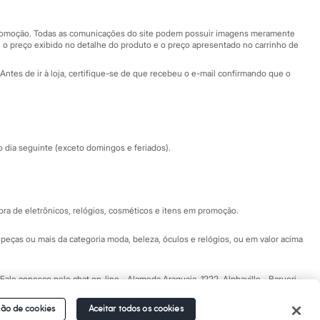
Nossas lojas plus size
Central de ética
 promoção. Todas as comunicações do site podem possuir imagens meramente
 o preço exibido no detalhe do produto e o preço apresentado no carrinho de
Eventos
Antes de ir à loja, certifique-se de que recebeu o e-mail confirmando que o
Especial Dia dos Pais
dia seguinte (exceto domingos e feriados).
a de eletrônicos, relógios, cosméticos e itens em promoção.
peças ou mais da categoria moda, beleza, óculos e relógios, ou em valor acima
 Fale conosco pelo
chat on-line
- Alameda Araguaia, 1222, Alphaville - Barueri -
ão de cookies
Aceitar todos os cookies