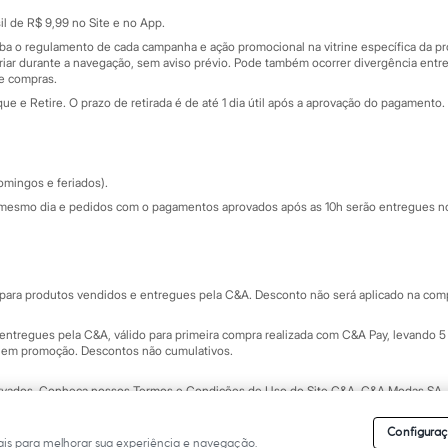
Sobre o cartão presente
nceira
l de R$ 9,99 no Site e no App.
de
iba o regulamento de cada campanha e ação promocional na vitrine específica da
iar durante a navegação, sem aviso prévio. Pode também ocorrer divergência entre
de compras.
 e Retire. O prazo de retirada é de até 1 dia útil após a aprovação do pagamento. 
omingos e feriados).
mesmo dia e pedidos com o pagamentos aprovados após as 10h serão entregues no 
Segurança e qualidade
ara produtos vendidos e entregues pela C&A. Desconto não será aplicado na compr
ntregues pela C&A, válido para primeira compra realizada com C&A Pay, levando 5 
s em promoção. Descontos não cumulativos.
rvados.
Conheça nossos Termos e Condições de Uso do Site C&A
. C&A Modas SA.
Configuraç
is para melhorar sua experiência e navegação.