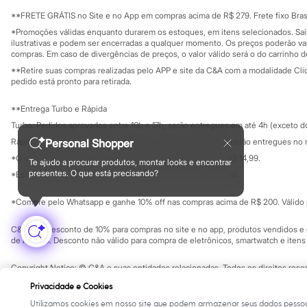
Sala de imprensa
Minecraft
Educação fina
**FRETE GRÁTIS no Site e no App em compras acima de R$ 279. Frete fixo Brasi
Naruto
Privacidade
Sustentabilida
*Promoções válidas enquanto durarem os estoques, em itens selecionados. Sa
Patrulha Canina
Configuração de cookies
ilustrativas e podem ser encerradas a qualquer momento. Os preços poderão var
Sonic
Minha privacidade
compras. Em caso de divergências de preços, o valor válido será o do carrinho 
Stitch
**Retire suas compras realizadas pelo APP e site da C&A com a modalidade Clique
Beleza
pedido está pronto para retirada.
Kits
Perfumes árabes
Novidades
**Entrega Turbo e Rápida
Cabelos
Turbo: Pedidos aprovados entre 10h e 17h, serão entregues em até 4h (exceto d
Condicionador
Rápida: Pedidos com os pagamentos aprovados até as 10h, serão entregues no 
Personal Shopper
Escovas e Pentes
Finalizadores
*O valor do frete para o turbo é R$ 24,99 e para a rápida é R$ 14,99.
Te ajudo a procurar produtos, montar looks e encontrar
Formas de pagamento
Shampoo
presentes. O que está precisando?
*Essa condição ainda não estará disponível em todas as lojas.
Tratamento
Cuidados com o corpo
*Compre pelo Whatsapp e ganhe 10% off nas compras acima de R$ 200. Válido p
Hidratante
Protetor solar
C&A Pay: desconto de 10% para compras no site e no app, produtos vendidos e e
Tratamento
de R$ 400. Desconto não válido para compra de eletrônicos, smartwatch e iten
Cuidados com o rosto
Esfoliante
Copyright Notice: © C&A e suas entidades relacionadas. Todos os direitos rese
Hidratante
SP Cep: 06455-000 CNPJ 45.242.914/0001-05
Protetor solar
Privacidade e Cookies
Tônicos
Utilizamos cookies em nosso site que podem armazenar seus dados pessoa