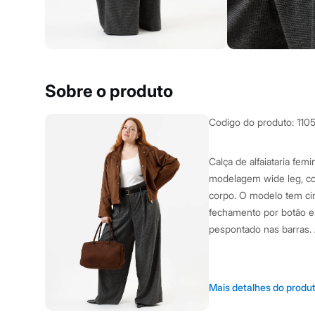
Clock House
Mindset
Sawary
Yessica
Moda esportiva
Acessórios
Blusas
Sobre o produto
Calçados
Leggings
Shorts e Bermudas
Codigo do produto
:
110
Tops
Moda íntima
Calcinhas
Calça de alfaiataria fem
Cintas e Modeladores
modelagem wide leg, co
Meias
Pijamas
corpo. O modelo tem cin
Sutiãs e Tops
fechamento por botão e 
Moda praia
pespontado nas barras. 
Biquínis
Maiôs
Saídas de praia
Personagens
A Modelo veste t
Plus size
Mais detalhes do produ
Blusas e Camisetas
Altura: 172cm /
Calças