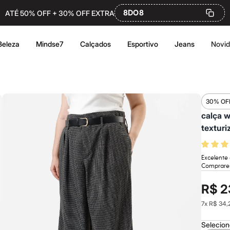
8DO8
ATÉ 50% OFF + 30% OFF EXTRA
Beleza
Mindse7
Calçados
Esportivo
Jeans
Novi
30% OF
calça w
texturi
Excelente
Comprarei
R$ 2
7
x
R$ 34,
Selecio