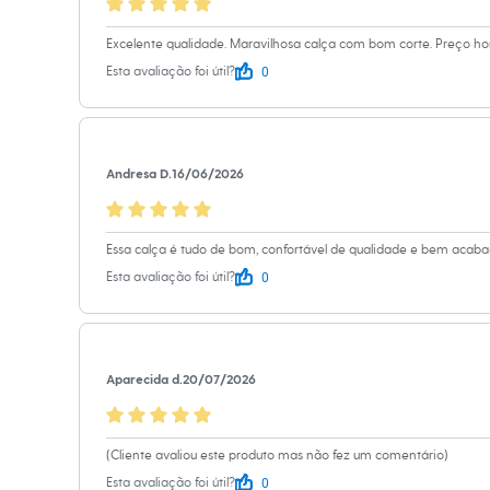
Calçados
Botas
Excelente qualidade. Maravilhosa calça com bom corte. Preço h
Chinelos
Sapatos
0
Esta avaliação foi útil?
Sandálias e Papetes
Tênis
Moda esportiva
Acessórios
Bermudas
Andresa D.
16/06/2026
Camisetas
Calças
Calçados
Regatas
Essa calça é tudo de bom, confortável de qualidade e bem acaba
Moda íntima
0
Esta avaliação foi útil?
Cuecas
Meias
Pijamas
Moda praia
Personagens
Aparecida d.
20/07/2026
Plus size
Blusas e Camisetas
Calças
Camisas
(Cliente avaliou este produto mas não fez um comentário)
Casacos e Jaquetas
Jeans
0
Esta avaliação foi útil?