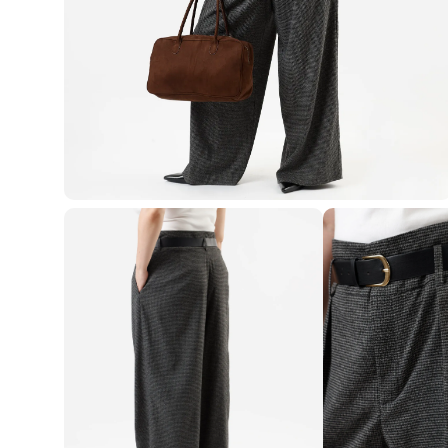
Blusas e Camisetas
Básicos
Calças
Casacos e Jaquetas
Jeans
Macacões
Saias
Shorts e Bermudas
Vestidos
Acessórios
Bolsas
Bonés e Chapéus
Bijoux
Cintos
Óculos
Relógios
Calçados
Botas
Chinelos
Rasteirinhas
Sandálias
Sapatilhas
Tênis
Marcas
City