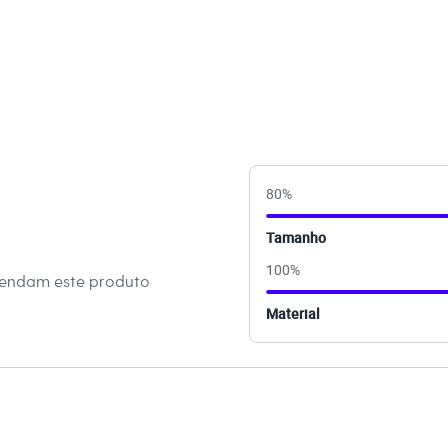
s:
oliéster, 34% viscose, 1% elastano
a
ino
80
%
eca:
Tamanho
al.
100
%
mendam este produto
dora.
Material
al.
peratura mínima.
co.
úmido.