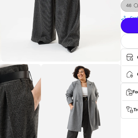
46
Conf
Fo
Tr