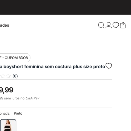
dades
Confira 
F - CUPOM 8DO8
a boyshort feminina sem costura plus size preto
(
0
)
9,99
99
sem juros no
C&A Pay
ionada:
Preto