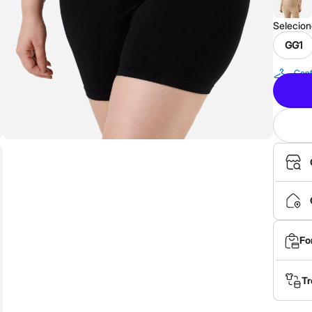
Selecio
GG1
Conf
Fo
Tr