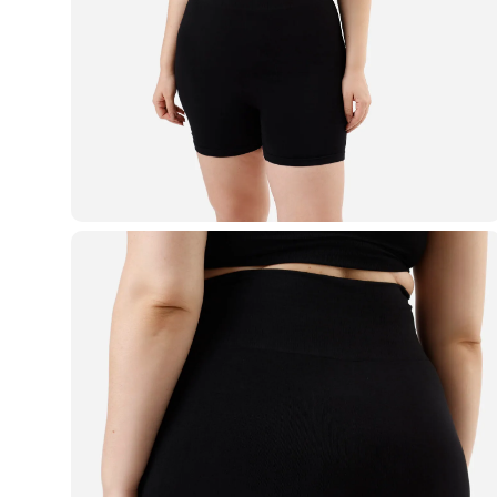
Casacos e Jaquetas
Jeans
Macacões
Saias
Shorts e Bermudas
Vestidos
Acessórios
Bolsas
Bonés e Chapéus
Bijoux
Cintos
Óculos
Relógios
Calçados
Botas
Chinelos
Rasteirinhas
Sandálias
Sapatilhas
Tênis
Marcas
City
Clock House
Mindset
Sawary