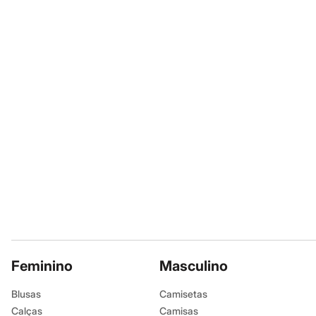
Sapatos
Secar na vertic
Sandálias e Papetes
Não passar.
Tênis
Não lavar a se
Moda esportiva
Acessórios
Não limpar a 
Bermudas
Camisetas
Calças
Calçados
Regatas
Moda íntima
Cuecas
Meias
Pijamas
Moda praia
Personagens
Plus size
Blusas e Camisetas
Calças
Camisas
Casacos e Jaquetas
Feminino
Masculino
Jeans
Moda esportiva
Blusas
Camisetas
Shorts e Bermudas
Calças
Todos os produtos
Camisas