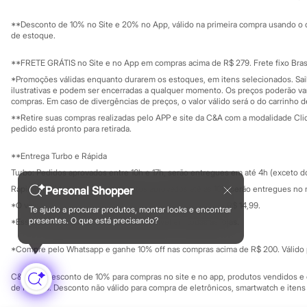
Sustentabilidade
Sandálias
Solicite seu ca
Mapa do site
Tênis
**Desconto de 10% no Site e 20% no App, válido na primeira compra usando o 
Governança
Diversão
Investidores
de estoque.
Marcas
Ouvidoria / Rel
Sala de imprensa
Baby Club
Educação fina
**FRETE GRÁTIS no Site e no App em compras acima de R$ 279. Frete fixo Brasi
Fifteen
Privacidade
Sustentabilida
*Promoções válidas enquanto durarem os estoques, em itens selecionados. Sa
Miss Fifteen
Configuração de cookies
ilustrativas e podem ser encerradas a qualquer momento. Os preços poderão var
Palomino
Minha privacidade
compras. Em caso de divergências de preços, o valor válido será o do carrinho 
Moda íntima
**Retire suas compras realizadas pelo APP e site da C&A com a modalidade Clique
Calcinhas
pedido está pronto para retirada.
Cuecas
Meias
**Entrega Turbo e Rápida
Pijamas
Moda praia
Turbo: Pedidos aprovados entre 10h e 17h, serão entregues em até 4h (exceto d
Biquínis e Maiôs
Rápida: Pedidos com os pagamentos aprovados até as 10h, serão entregues no 
Personal Shopper
Blusas de proteção
*O valor do frete para o turbo é R$ 24,99 e para a rápida é R$ 14,99.
Sungas
Te ajudo a procurar produtos, montar looks e encontrar
Formas de pagamento
Personagens
presentes. O que está precisando?
*Essa condição ainda não estará disponível em todas as lojas.
Bluey
Disney
*Compre pelo Whatsapp e ganhe 10% off nas compras acima de R$ 200. Válido p
Hello Kitty
Homem Aranha
C&A Pay: desconto de 10% para compras no site e no app, produtos vendidos e e
Minecraft
de R$ 400. Desconto não válido para compra de eletrônicos, smartwatch e iten
Naruto
Patrulha Canina