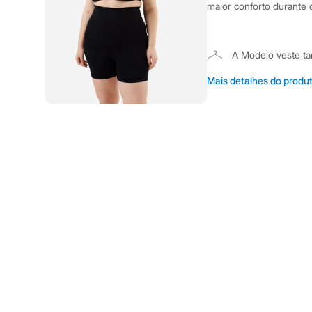
Shorts e Saias
maior conforto durante 
Vestidos
Masculino
Em alta
Dia dos Pais
A Modelo veste t
Inverno
Altura: 172cm /
Novidades
Mais detalhes do produ
Roupas
Bermudas
Camisas
Informacoes gerai
Calças
Material
:
90% p
Camisetas e Regatas
Casacos e Jaquetas
Cor
:
Preto
Jeans
Marcas
:
C&A
Polos
Tipo
:
Sem cos
Acessórios
Bolsas e Mochilas
Gênero
:
Femin
Chapéus e Bonés
Cintos
Carteiras
Cuidados com a p
Óculos
Relógios
Temperatura a
Calçados
Não alvejar.
Botas
Não secar em 
Chinelos