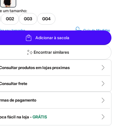
ne um
tamanho
:
GG2
GG3
GG4
ira seu tamanho
Guia de Medidas
Adicionar à sacola
Encontrar similares
Consultar produtos em lojas proximas
Consultar frete
rmas de pagamento
oca fácil na loja -
GRÁTIS