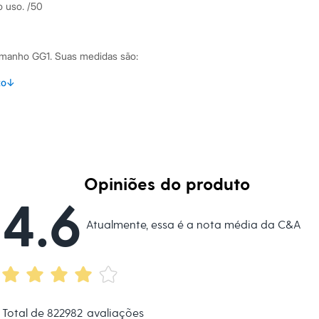
o uso. /50
amanho GG1.
Suas medidas são:
 Busto: 119cm / Cintura: 103cm / Quadril: 127cm.
to
↓
s:
oliamida e 10% elastano.
Opiniões do produto
tura
4.6
ino
Atualmente, essa é a nota média da C&A
eca:
té 40º.
secadora.
Total de
822982
avaliações