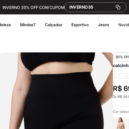
INVERNO35
INVERNO 35% OFF COM CUPOM
Beleza
Mindse7
Calçados
Esportivo
Jeans
Novi
30% OF
calcinh
R$ 6
2
x
R$ 34,
Cor selec