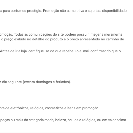
Ajuda
Fale conosco
ara perfumes prestígio. Promoção não cumulativa e sujeita a disponibilidade
Nossas lojas
Nossas lojas plus size
Central de ética
 promoção. Todas as comunicações do site podem possuir imagens meramente
 o preço exibido no detalhe do produto e o preço apresentado no carrinho de
Eventos
Antes de ir à loja, certifique-se de que recebeu o e-mail confirmando que o
Especial Dia dos Pais
dia seguinte (exceto domingos e feriados).
a de eletrônicos, relógios, cosméticos e itens em promoção.
peças ou mais da categoria moda, beleza, óculos e relógios, ou em valor acima