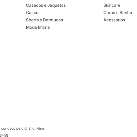
Casacos e Jaquetas
Skincare
Calças
Corpo e Banho
Shorts e Bermudas
Acessórios
Moda Íntima
Baixe o app
Google store
Apple store
Atendimento
 conosco pelo chat on-line
01-05