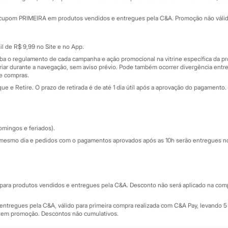
Minha C&A
rtão
Cupons de desconto
cupom PRIMEIRA em produtos vendidos e entregues pela C&A. Promoção não válida p
Cartão presente
atórios
Sobre o cartão presente
nceira
l de R$ 9,99 no Site e no App.
de
iba o regulamento de cada campanha e ação promocional na vitrine específica da
iar durante a navegação, sem aviso prévio. Pode também ocorrer divergência entre
de compras.
 e Retire. O prazo de retirada é de até 1 dia útil após a aprovação do pagamento. 
omingos e feriados).
mesmo dia e pedidos com o pagamentos aprovados após as 10h serão entregues no 
Segurança e qualidade
ara produtos vendidos e entregues pela C&A. Desconto não será aplicado na compr
ntregues pela C&A, válido para primeira compra realizada com C&A Pay, levando 5 
s em promoção. Descontos não cumulativos.