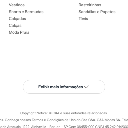
Vestidos
Rasteirinhas
Shorts e Bermudas
Sandálias e Papetes
Calçados
Tênis
Calças
Moda Praia
Serviços
Exibir mais informações
Tipos de serviços
o C&A
Clique e retire
Trocas e devoluções
ograma
Copyright Notice: © C&A e suas entidades relacionadas.
Formas de pagamento
dos. Conheça nossos Termos e Condições de Uso do Site C&A. C&A Modas SA. Fale
Todas as vantagens
ay
eda Araguaia, 1222, Alphaville - Barueri - SP Cep: 06455-000 CNPJ 45.242.914/00