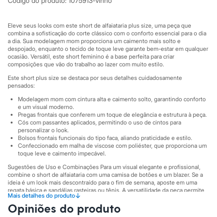
Codigo do produto
:
1075913-vinho
Moda esportiva
Shorts e Saias
Vestidos
Eleve seus looks com este short de alfaiataria plus size, uma peça que
Masculino
combina a sofisticação do corte clássico com o conforto essencial para o dia
Em alta
a dia. Sua modelagem mom proporciona um caimento mais solto e
Dia dos Pais
despojado, enquanto o tecido de toque leve garante bem-estar em qualquer
Inverno
ocasião. Versátil, este short feminino é a base perfeita para criar
Novidades
composições que vão do trabalho ao lazer com muito estilo.
Roupas
Este short plus size se destaca por seus detalhes cuidadosamente
Bermudas
pensados:
Camisas
Calças
Modelagem mom com cintura alta e caimento solto, garantindo conforto
Camisetas e Regatas
e um visual moderno.
Pregas frontais que conferem um toque de elegância e estrutura à peça.
Casacos e Jaquetas
Cós com passantes aplicados, permitindo o uso de cintos para
Jeans
personalizar o look.
Polos
Bolsos frontais funcionais do tipo faca, aliando praticidade e estilo.
Acessórios
Confeccionado em malha de viscose com poliéster, que proporciona um
Bolsas e Mochilas
toque leve e caimento impecável.
Chapéus e Bonés
Sugestões de Uso e Combinações Para um visual elegante e profissional,
Cintos
combine o short de alfaiataria com uma camisa de botões e um blazer. Se a
Carteiras
ideia é um look mais descontraído para o fim de semana, aposte em uma
Óculos
regata básica e sandálias rasteiras ou tênis. A versatilidade da peça permite
Relógios
↓
Mais detalhes do produto
transitar facilmente entre diferentes estilos, tornando-a um item
Calçados
Opiniões do produto
indispensável no guarda-roupa feminino.
Botas