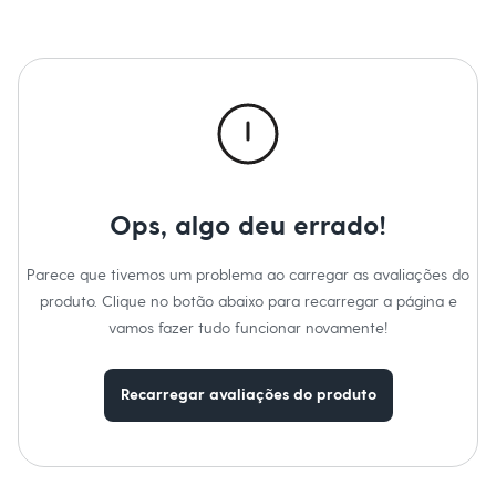
A gente se encontra na C&A! ❤
Chinelos
Sapatos
Sandálias e Papetes
Suas medidas são:
Tênis
Cintura: Alta.
Moda esportiva
Acessórios
Informacoes gerais:
Bermudas
Material
:
92% viscose, 8% poliéster
Camisetas
Tipo
:
Short
Calças
Cor
:
Vinho
Calçados
Marcas
:
C&A
Regatas
Gênero
:
Feminino
Ops, algo deu errado!
Moda íntima
Cuecas
Meias
Parece que tivemos um problema ao carregar as avaliações do
Pijamas
produto. Clique no botão abaixo para recarregar a página e
Moda praia
Personagens
vamos fazer tudo funcionar novamente!
Plus size
Blusas e Camisetas
Calças
Recarregar avaliações do produto
Camisas
Casacos e Jaquetas
Jeans
Moda esportiva
Shorts e Bermudas