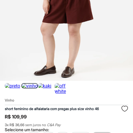
Calças
Casacos e Jaquetas
Jeans
Macacões
Saias
Shorts e Bermudas
Vestidos
Acessórios
Bolsas
Bonés e Chapéus
Bijoux
Cintos
Óculos
Relógios
Calçados
Botas
Chinelos
Rasteirinhas
Sandálias
Vinho
Sapatilhas
Tênis
short feminino de alfaiataria com pregas plus size vinho 46
Marcas
R$ 109,99
City
Clock House
3
x
R$ 36,66
sem juros no
C&A Pay
Mindset
Selecione um
tamanho
: