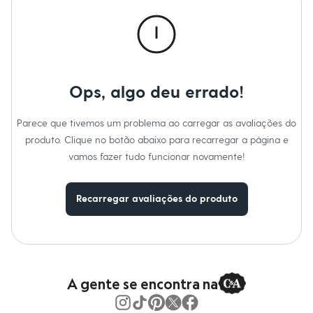
Blusas e Camisetas
Calças
Informacoes gerais:
Casacos e Jaquetas
Material
:
92% viscose, 8% poliéster
Jeans
Tipo
:
Short
Moda esportiva
Cor
:
Preto
Shorts e Saias
Marcas
:
C&A
Vestidos
Gênero
:
Feminino
Ops, algo deu errado!
Masculino
Em alta
Dia dos Pais
Parece que tivemos um problema ao carregar as avaliações do
Inverno
produto. Clique no botão abaixo para recarregar a página e
Novidades
Roupas
vamos fazer tudo funcionar novamente!
Bermudas
Camisas
Calças
Recarregar avaliações do produto
Camisetas e Regatas
Casacos e Jaquetas
Jeans
Polos
Acessórios
Bolsas e Mochilas
Chapéus e Bonés
A gente se encontra na
Cintos
Carteiras