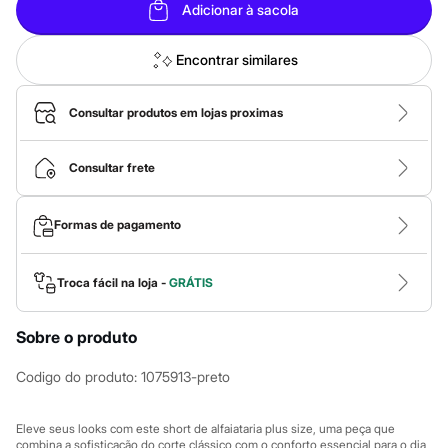
Novidades
Adicionar à sacola
Roupas
Blusas e Camisetas
Básicos
Encontrar similares
Calças
Casacos e Jaquetas
Jeans
Consultar produtos em lojas proximas
Macacões
Saias
Shorts e Bermudas
Consultar frete
Vestidos
Acessórios
Bolsas
Formas de pagamento
Bonés e Chapéus
Bijoux
Cintos
Troca fácil na loja -
GRÁTIS
Óculos
Relógios
Calçados
Sobre o produto
Botas
Chinelos
Codigo do produto
:
1075913-preto
Rasteirinhas
Sandálias
Sapatilhas
Eleve seus looks com este short de alfaiataria plus size, uma peça que
Tênis
combina a sofisticação do corte clássico com o conforto essencial para o dia