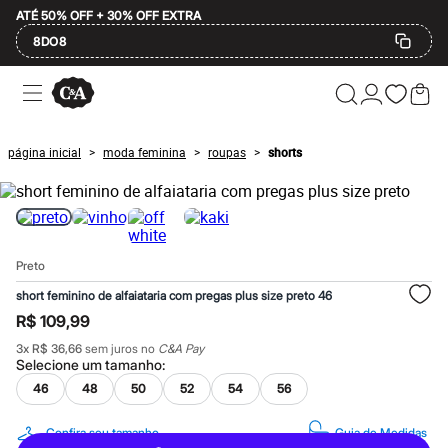
ATÉ 50% OFF + 30% OFF EXTRA
8DO8
Ofertas
Compre por Departamento
Feminino
Masculino
página inicial
moda feminina
roupas
shorts
>
>
>
Infantil
Calçados
Mindse7
Plus Size
2 calçados por R$189
2 peças por R$199
Preto
3 lingeries por R$99
3 itens de beleza por R$129
short feminino de alfaiataria com pregas plus size preto 46
Até 20% off
R$ 109,99
Até 40% off
Até 60% off
3
x
R$ 36,66
sem juros no
C&A Pay
A partir de 60% off
Selecione um
tamanho
:
Feminino
46
48
50
52
54
56
Em alta
Inverno
Alfaiataria
Confira seu tamanho
Guia de Medidas