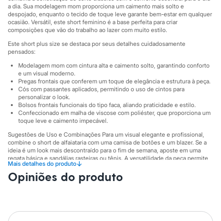
Marcas
a dia. Sua modelagem mom proporciona um caimento mais solto e
City
despojado, enquanto o tecido de toque leve garante bem-estar em qualquer
Clock House
ocasião. Versátil, este short feminino é a base perfeita para criar
Mindset
composições que vão do trabalho ao lazer com muito estilo.
Sawary
Este short plus size se destaca por seus detalhes cuidadosamente
Yessica
pensados:
Moda esportiva
Acessórios
Modelagem mom com cintura alta e caimento solto, garantindo conforto
Blusas
e um visual moderno.
Calçados
Pregas frontais que conferem um toque de elegância e estrutura à peça.
Cós com passantes aplicados, permitindo o uso de cintos para
Leggings
personalizar o look.
Shorts e Bermudas
Bolsos frontais funcionais do tipo faca, aliando praticidade e estilo.
Tops
Confeccionado em malha de viscose com poliéster, que proporciona um
Moda íntima
toque leve e caimento impecável.
Calcinhas
Cintas e Modeladores
Sugestões de Uso e Combinações Para um visual elegante e profissional,
combine o short de alfaiataria com uma camisa de botões e um blazer. Se a
Meias
ideia é um look mais descontraído para o fim de semana, aposte em uma
Pijamas
regata básica e sandálias rasteiras ou tênis. A versatilidade da peça permite
Sutiãs e Tops
↓
Mais detalhes do produto
transitar facilmente entre diferentes estilos, tornando-a um item
Moda praia
Opiniões do produto
indispensável no guarda-roupa feminino.
Biquínis
Maiôs
A gente se encontra na C&A! ❤
Saídas de praia
Personagens
Suas medidas são:
Plus size
Cintura: Alta.