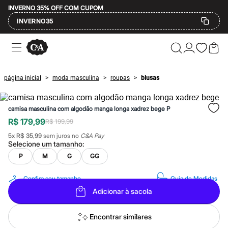
INVERNO 35% OFF COM CUPOM
INVERNO35
Ofertas
Compre por Departamento
Feminino
Masculino
página inicial
moda masculina
roupas
blusas
>
>
>
Infantil
Calçados
Mindse7
camisa masculina com algodão manga longa xadrez bege P
Plus Size
Até 20% off
R$ 179,99
R$ 199,99
Até 40% off
5
x
R$ 35,99
sem juros no
C&A Pay
Até 60% off
Selecione um
tamanho
:
A partir de 60% off
Feminino
P
M
G
GG
Em alta
Inverno
Confira seu tamanho
Guia de Medidas
Alfaiataria
Adicionar à sacola
Novidades
Roupas
Blusas e Camisetas
Encontrar similares
Básicos