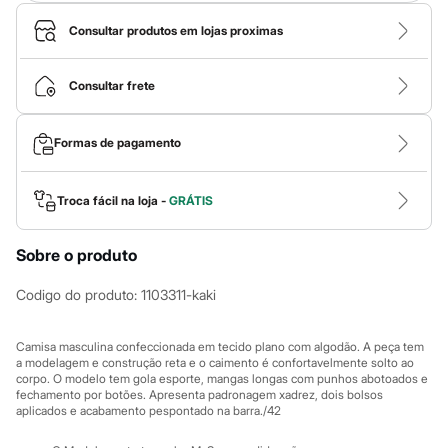
Calças
Casacos e Jaquetas
Consultar produtos em lojas proximas
Jeans
Macacões
Saias
Consultar frete
Shorts e Bermudas
Vestidos
Acessórios
Formas de pagamento
Bolsas
Bonés e Chapéus
Bijoux
Cintos
Troca fácil na loja -
GRÁTIS
Óculos
Relógios
Calçados
Sobre o produto
Botas
Chinelos
Codigo do produto
:
1103311-kaki
Rasteirinhas
Sandálias
Sapatilhas
Camisa masculina confeccionada em tecido plano com algodão. A peça tem
Tênis
a modelagem e construção reta e o caimento é confortavelmente solto ao
Marcas
corpo. O modelo tem gola esporte, mangas longas com punhos abotoados e
fechamento por botões. Apresenta padronagem xadrez, dois bolsos
City
aplicados e acabamento pespontado na barra./42
Clock House
Mindset