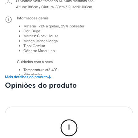
Sawary
O Modelo veste tamanho M.
Suas medidas são:
Yessica
Altura: 186cm / Cintura: 83cm / Quadril: 100cm.
Moda esportiva
Acessórios
Informacoes gerais:
Blusas
Material
:
71% algodão, 29% poliéster
Calçados
Cor
:
Bege
Leggings
Marcas
:
Clock House
Shorts e Bermudas
Manga
:
Manga longa
Tops
Tipo
:
Camisa
Moda íntima
Gênero
:
Masculino
Calcinhas
Cintas e Modeladores
Cuidados com a peca:
Meias
Temperatura até 40º.
Pijamas
Não alvejar.
↓
Mais detalhes do produto
Sutiãs e Tops
Não secar em secadora.
Opiniões do produto
Moda praia
Secar na vertical.
Biquínis
Passar em temperatura média.
Lavar a seco.
Maiôs
Não limpar a úmido.
Saídas de praia
Personagens
Plus size
Blusas e Camisetas
Calças
Casacos e Jaquetas
Jeans