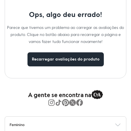
Moda esportiva
Shorts e Saias
Vestidos
Ops, algo deu errado!
Masculino
Em alta
Parece que tivemos um problema ao carregar as avaliações do
Dia dos Pais
Inverno
produto. Clique no botão abaixo para recarregar a página e
Novidades
vamos fazer tudo funcionar novamente!
Roupas
Bermudas
Camisas
Recarregar avaliações do produto
Calças
Camisetas e Regatas
Casacos e Jaquetas
Jeans
Polos
Acessórios
Bolsas e Mochilas
A gente se encontra na
Chapéus e Bonés
Cintos
Carteiras
Óculos
Relógios
Calçados
Feminino
Botas