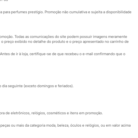
Ajuda
Fale conosco
ara perfumes prestígio. Promoção não cumulativa e sujeita a disponibilidade
Nossas lojas
Nossas lojas plus size
Central de ética
 promoção. Todas as comunicações do site podem possuir imagens meramente
 o preço exibido no detalhe do produto e o preço apresentado no carrinho de
Eventos
Antes de ir à loja, certifique-se de que recebeu o e-mail confirmando que o
Especial Dia dos Pais
dia seguinte (exceto domingos e feriados).
a de eletrônicos, relógios, cosméticos e itens em promoção.
peças ou mais da categoria moda, beleza, óculos e relógios, ou em valor acima