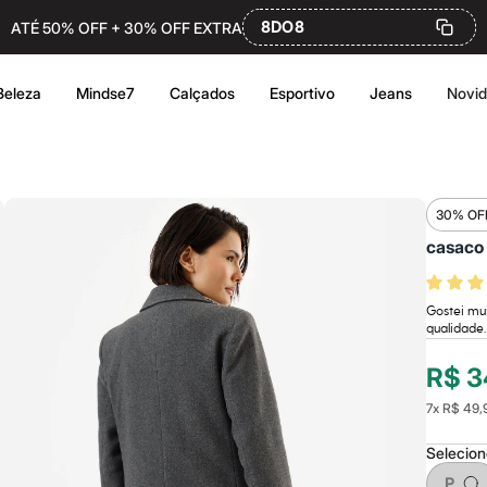
8DO8
ATÉ 50% OFF + 30% OFF EXTRA
Beleza
Mindse7
Calçados
Esportivo
Jeans
Novi
30% OF
casaco 
Gostei mu
qualidade.
R$ 3
7
x
R$ 49,
Selecio
P