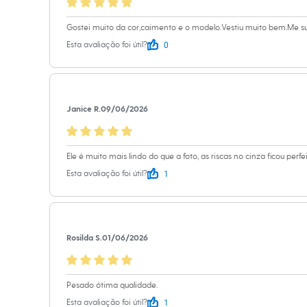
Sapatos
Sandálias e Papetes
Gostei muito da cor,caimento e o modelo.Vestiu muito bem.Me s
Tênis
Moda esportiva
0
Esta avaliação foi útil?
Acessórios
Bermudas
Camisetas
Calças
Calçados
Janice R.
09/06/2026
Regatas
Moda íntima
Cuecas
Meias
Ele é muito mais lindo do que a foto, as riscas no cinza ficou perfe
Pijamas
1
Esta avaliação foi útil?
Moda praia
Personagens
Plus size
Blusas e Camisetas
Calças
Rosilda S.
01/06/2026
Camisas
Casacos e Jaquetas
Jeans
Moda esportiva
Pesado ótima qualidade.
Shorts e Bermudas
Todos os produtos
1
Esta avaliação foi útil?