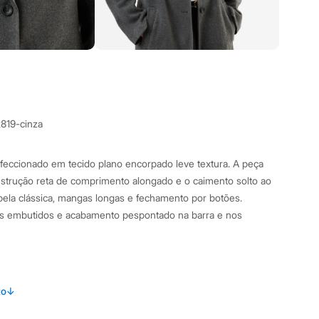
2819-cinza
feccionado em tecido plano encorpado leve textura. A peça
trução reta de comprimento alongado e o caimento solto ao
ela clássica, mangas longas e fechamento por botões.
ais embutidos e acabamento pespontado na barra e nos
amanho P.
Suas medidas são:
to
↓
 Busto: 74cm / Cintura: 61cm / Quadril: 87cm.