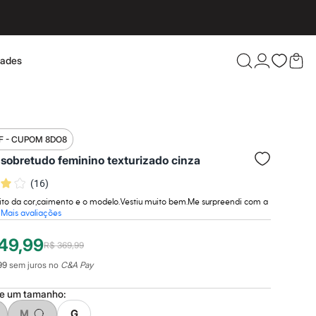
dades
Confira 
F - CUPOM 8DO8
sobretudo feminino texturizado cinza
(
16
)
ito da cor,caimento e o modelo.Vestiu muito bem.Me surpreendi com a
Mais avaliações
49,99
R$ 369,99
99
sem juros no
C&A Pay
ne um
tamanho
:
M
G