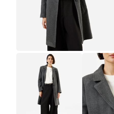
Casacos e Jaquetas
Jeans
Macacões
Saias
Shorts e Bermudas
Vestidos
Acessórios
Bolsas
Bonés e Chapéus
Bijoux
Cintos
Óculos
Relógios
Calçados
Botas
Chinelos
Rasteirinhas
Sandálias
Sapatilhas
Tênis
Marcas
City
Clock House
Mindset
Sawary