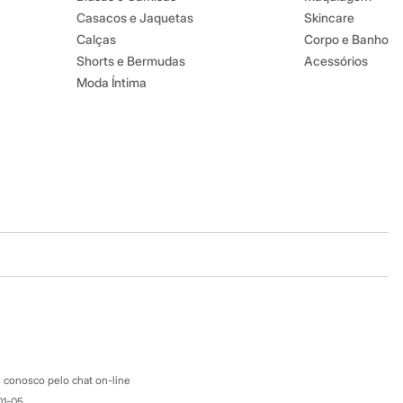
Casacos e Jaquetas
Skincare
Calças
Corpo e Banho
Shorts e Bermudas
Acessórios
Moda Íntima
Baixe o app
Google store
Apple store
Atendimento
 conosco pelo chat on-line
01-05