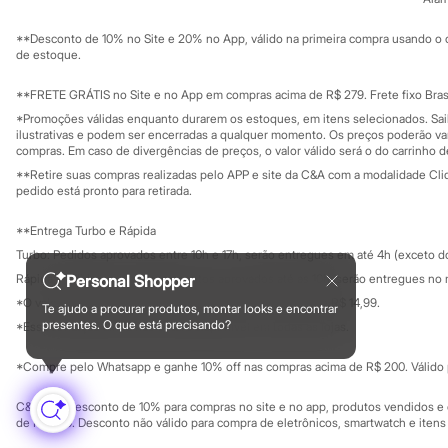
Sustentabilidade
Sonic
Solicite seu ca
Mapa do site
Stitch
**Desconto de 10% no Site e 20% no App, válido na primeira compra usando o 
Governança
Beleza
Investidores
de estoque.
Kits
Ouvidoria / Rel
Sala de imprensa
Perfumes árabes
Educação fina
**FRETE GRÁTIS no Site e no App em compras acima de R$ 279. Frete fixo Brasi
Novidades
Privacidade
Sustentabilida
*Promoções válidas enquanto durarem os estoques, em itens selecionados. Sa
Cabelos
Configuração de cookies
ilustrativas e podem ser encerradas a qualquer momento. Os preços poderão var
Condicionador
Minha privacidade
compras. Em caso de divergências de preços, o valor válido será o do carrinho 
Escovas e Pentes
**Retire suas compras realizadas pelo APP e site da C&A com a modalidade Clique
Finalizadores
pedido está pronto para retirada.
Shampoo
Tratamento
Cuidados com o corpo
**Entrega Turbo e Rápida
Hidratante
Turbo: Pedidos aprovados entre 10h e 17h, serão entregues em até 4h (exceto d
Protetor solar
Rápida: Pedidos com os pagamentos aprovados até as 10h, serão entregues no 
Personal Shopper
Tratamento
Cuidados com o rosto
*O valor do frete para o turbo é R$ 24,99 e para a rápida é R$ 14,99.
Te ajudo a procurar produtos, montar looks e encontrar
Formas de pagamento
Esfoliante
presentes. O que está precisando?
*Essa condição ainda não estará disponível em todas as lojas.
Hidratante
Protetor solar
*Compre pelo Whatsapp e ganhe 10% off nas compras acima de R$ 200. Válido p
Tônicos
Maquiagens
C&A Pay: desconto de 10% para compras no site e no app, produtos vendidos e e
Base
de R$ 400. Desconto não válido para compra de eletrônicos, smartwatch e iten
Batom