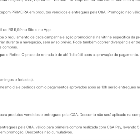
Minha C&A
rtão
Cupons de desconto
cupom PRIMEIRA em produtos vendidos e entregues pela C&A. Promoção não válida p
Cartão presente
atórios
Sobre o cartão presente
nceira
l de R$ 9,99 no Site e no App.
de
iba o regulamento de cada campanha e ação promocional na vitrine específica da
iar durante a navegação, sem aviso prévio. Pode também ocorrer divergência entre
de compras.
 e Retire. O prazo de retirada é de até 1 dia útil após a aprovação do pagamento. 
omingos e feriados).
mesmo dia e pedidos com o pagamentos aprovados após as 10h serão entregues no 
Segurança e qualidade
ara produtos vendidos e entregues pela C&A. Desconto não será aplicado na compr
ntregues pela C&A, válido para primeira compra realizada com C&A Pay, levando 5 
s em promoção. Descontos não cumulativos.