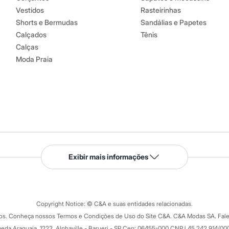
Vestidos
Rasteirinhas
Shorts e Bermudas
Sandálias e Papetes
Calçados
Tênis
Calças
Moda Praia
Serviços
Exibir mais informações
Tipos de serviços
o C&A
Clique e retire
Trocas e devoluções
ograma
Copyright Notice: © C&A e suas entidades relacionadas.
Formas de pagamento
dos. Conheça nossos Termos e Condições de Uso do Site C&A. C&A Modas SA. Fale
Todas as vantagens
ay
eda Araguaia, 1222, Alphaville - Barueri - SP Cep: 06455-000 CNPJ 45.242.914/00