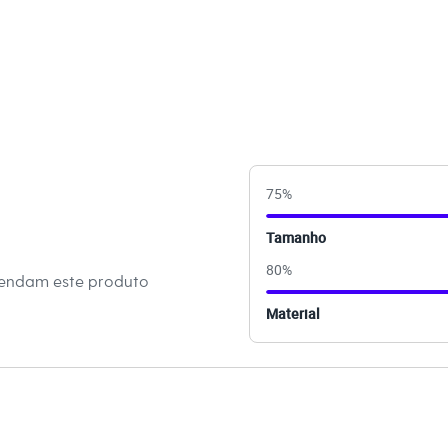
s:
poliéster
 Longa
o
ino
75
%
Tamanho
eca:
80
%
mendam este produto
té 40º.
Material
dora.
al.
peratura média.
úmido.