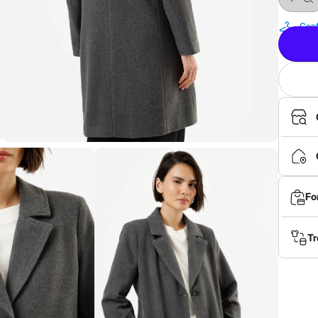
Conf
Fo
Tr