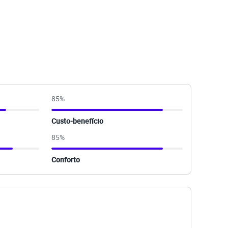
85
%
Custo-benefício
85
%
Conforto