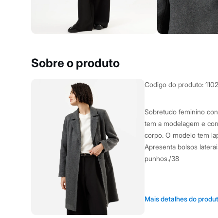
Yessica
Moda esportiva
Acessórios
Blusas
Calçados
Leggings
Shorts e Bermudas
Sobre o produto
Tops
Moda íntima
Calcinhas
Codigo do produto
:
110
Cintas e Modeladores
Meias
Pijamas
Sobretudo feminino con
Sutiãs e Tops
tem a modelagem e cons
Moda praia
Biquínis
corpo. O modelo tem lap
Maiôs
Apresenta bolsos later
Saídas de praia
punhos./38
Personagens
Plus size
Blusas e Camisetas
Calças
A Modelo veste t
Casacos e Jaquetas
Mais detalhes do produ
Jeans
Altura: 177cm /
Moda esportiva