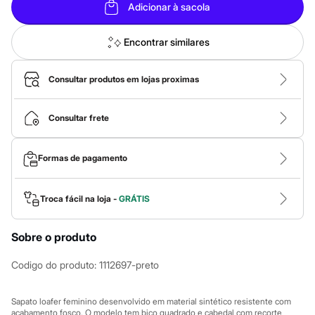
Roupas
Adicionar à sacola
Blusas e Camisetas
Básicos
Calças
Encontrar similares
Casacos e Jaquetas
Jeans
Macacões
Consultar produtos em lojas proximas
Saias
Shorts e Bermudas
Vestidos
Consultar frete
Acessórios
Bolsas
Bonés e Chapéus
Formas de pagamento
Bijoux
Cintos
Óculos
Troca fácil na loja -
GRÁTIS
Relógios
Calçados
Botas
Sobre o produto
Chinelos
Rasteirinhas
Codigo do produto
:
1112697-preto
Sandálias
Sapatilhas
Tênis
Sapato loafer feminino desenvolvido em material sintético resistente com
Marcas
acabamento fosco. O modelo tem bico quadrado e cabedal com recorte