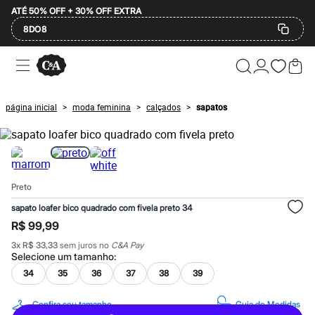
ATÉ 50% OFF + 30% OFF EXTRA
8DO8
Ofertas
Compre por Departamento
Feminino
Masculino
página inicial
moda feminina
calçados
sapatos
>
>
>
Infantil
Calçados
Plus Size
2 calçados por R$189
2 peças por R$199
3 lingeries por R$99
Preto
3 itens de beleza por R$129
Até 20% off
sapato loafer bico quadrado com fivela preto 34
Até 40% off
R$ 99,99
Até 60% off
A partir de 60% off
3
x
R$ 33,33
sem juros no
C&A Pay
Feminino
Selecione um
tamanho
:
Em alta
34
35
36
37
38
39
Inverno
Alfaiataria
Novidades
Confira seu tamanho
Guia de Medidas