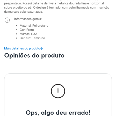
City
pespontado. Possui detalhe de fivela metálica dourada fina e horizontal
Clock House
sobre o peito do pé. O design é fechado, com palmilha macia com inscrição
Mindset
da marca e sola texturizada.
Sawary
Informacoes gerais:
Yessica
Moda esportiva
Material
:
Poliuretano
Acessórios
Cor
:
Preto
Blusas
Marcas
:
C&A
Calçados
Gênero
:
Feminino
Leggings
Shorts e Bermudas
↓
Mais detalhes do produto
Tops
Opiniões do produto
Moda íntima
Calcinhas
Cintas e Modeladores
Meias
Pijamas
Sutiãs e Tops
Moda praia
Biquínis
Maiôs
Saídas de praia
Personagens
Plus size
Ops, algo deu errado!
Blusas e Camisetas