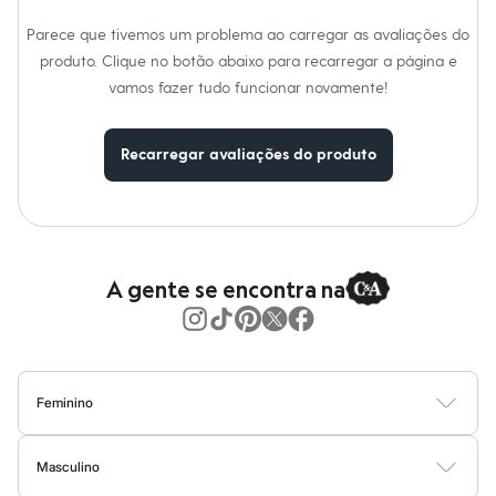
Calças
Casacos e Jaquetas
Parece que tivemos um problema ao carregar as avaliações do
Jeans
produto. Clique no botão abaixo para recarregar a página e
Moda esportiva
Shorts e Saias
vamos fazer tudo funcionar novamente!
Vestidos
Masculino
Em alta
Recarregar avaliações do produto
Dia dos Pais
Inverno
Novidades
Roupas
Bermudas
Camisas
A gente se encontra na
Calças
Camisetas e Regatas
Casacos e Jaquetas
Jeans
Polos
Acessórios
Feminino
Bolsas e Mochilas
Chapéus e Bonés
Blusas
Calças
Vestidos
Saias
Casacos
Moda Praia
Moda Íntima
Cintos
Carteiras
Masculino
Óculos