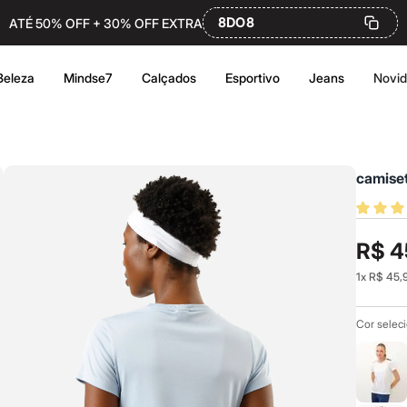
8DO8
ATÉ 50% OFF + 30% OFF EXTRA
Beleza
Mindse7
Calçados
Esportivo
Jeans
Novi
camiset
R$ 4
1
x
R$ 45,
Cor selec