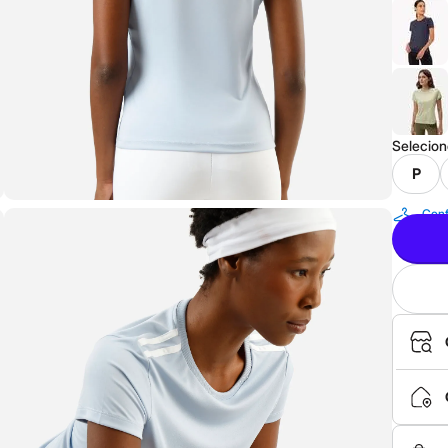
Selecio
P
Conf