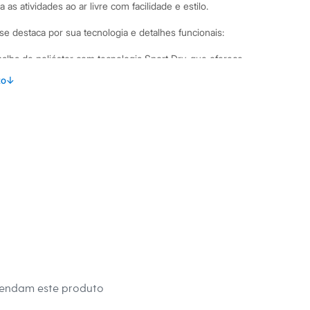
 as atividades ao ar livre com facilidade e estilo.
se destaca por sua tecnologia e detalhes funcionais:
lha de poliéster com tecnologia Sport Dry, que oferece
pirabilidade.
to
↓
 bloqueia até 98% dos raios UVA e UVB, ideal para práticas
.
curta com decote redondo e detalhe de listras nos ombros,
 esportivo ao visual.
sticidade, que não amassa e garante liberdade de movimentos
.
binações Para um look de treino completo, combine esta
legging ou um short de corrida. Para maior conforto durante
use com um top de sustentação por baixo. Fora do ambiente
m visual casual e despojado com uma calça jeans e tênis.
 C&A! ❤
mendam este produto
s: