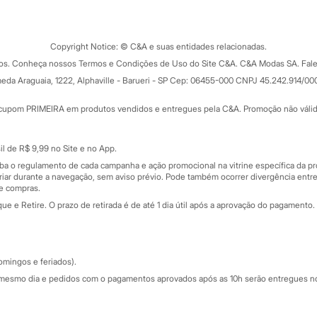
Tipos de serviços
o C&A
Clique e retire
Trocas e devoluções
ograma
Copyright Notice: © C&A e suas entidades relacionadas.
Formas de pagamento
dos. Conheça nossos Termos e Condições de Uso do Site C&A. C&A Modas SA. Fale
Todas as vantagens
ay
eda Araguaia, 1222, Alphaville - Barueri - SP Cep: 06455-000 CNPJ 45.242.914/00
Minha C&A
rtão
Cupons de desconto
cupom PRIMEIRA em produtos vendidos e entregues pela C&A. Promoção não válida p
Cartão presente
atórios
Sobre o cartão presente
nceira
l de R$ 9,99 no Site e no App.
de
iba o regulamento de cada campanha e ação promocional na vitrine específica da
iar durante a navegação, sem aviso prévio. Pode também ocorrer divergência entre
de compras.
 e Retire. O prazo de retirada é de até 1 dia útil após a aprovação do pagamento. 
omingos e feriados).
mesmo dia e pedidos com o pagamentos aprovados após as 10h serão entregues no 
Segurança e qualidade