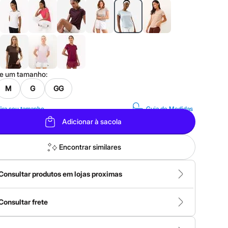
ne um
tamanho
:
M
G
GG
ira seu tamanho
Guia de Medidas
Adicionar à sacola
Encontrar similares
Consultar produtos em lojas proximas
Consultar frete