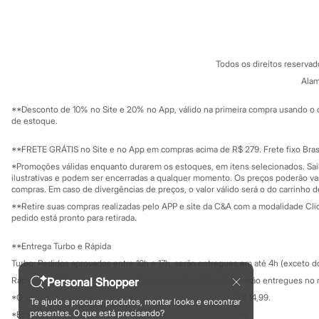
Sobre a C&A
Cartão C&A
Sandálias
Sobre o cartã
Fornecedores
Tênis
Diversão
Termos e condições
C&A&VC
Conheça o pr
Marcas
Política de privacidade
Baby Club
Todos os direitos reserva
Trabalhe conosco
C&A Pay
Fifteen
Sobre o C&A P
Alam
Miss Fifteen
Sustentabilidade
Solicite seu ca
Palomino
Mapa do site
**Desconto de 10% no Site e 20% no App, válido na primeira compra usando o 
Moda íntima
Governança
Investidores
de estoque.
Calcinhas
Ouvidoria / Rel
Cuecas
Sala de imprensa
Educação fina
**FRETE GRÁTIS no Site e no App em compras acima de R$ 279. Frete fixo Brasi
Meias
Privacidade
Pijamas
Sustentabilida
*Promoções válidas enquanto durarem os estoques, em itens selecionados. Sa
Configuração de cookies
Moda praia
ilustrativas e podem ser encerradas a qualquer momento. Os preços poderão var
Biquínis e Maiôs
Minha privacidade
compras. Em caso de divergências de preços, o valor válido será o do carrinho 
Blusas de proteção
**Retire suas compras realizadas pelo APP e site da C&A com a modalidade Clique
Sungas
pedido está pronto para retirada.
Personagens
Bluey
**Entrega Turbo e Rápida
Disney
Turbo: Pedidos aprovados entre 10h e 17h, serão entregues em até 4h (exceto d
Hello Kitty
Homem Aranha
Rápida: Pedidos com os pagamentos aprovados até as 10h, serão entregues no 
Personal Shopper
Minecraft
*O valor do frete para o turbo é R$ 24,99 e para a rápida é R$ 14,99.
Te ajudo a procurar produtos, montar looks e encontrar
Naruto
Formas de pagamento
presentes. O que está precisando?
*Essa condição ainda não estará disponível em todas as lojas.
Patrulha Canina