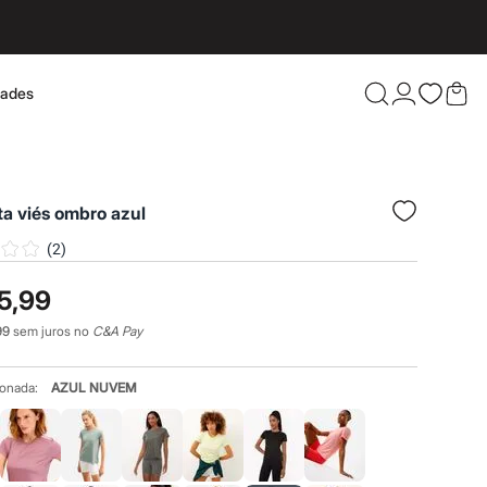
dades
Confira 
a viés ombro azul
(
2
)
5,99
99
sem juros no
C&A Pay
ionada:
AZUL NUVEM