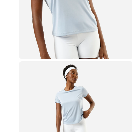
Casacos e Jaquetas
Jeans
Macacões
Saias
Shorts e Bermudas
Vestidos
Acessórios
Bolsas
Bonés e Chapéus
Bijoux
Cintos
Óculos
Relógios
Calçados
Botas
Chinelos
Rasteirinhas
Sandálias
Sapatilhas
Tênis
Marcas
City
Clock House
Mindset
Sawary