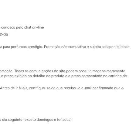
Google store
Apple store
Atendimento
 conosco pelo chat on-line
01-05
Ajuda
Fale conosco
ara perfumes prestígio. Promoção não cumulativa e sujeita a disponibilidade
Nossas lojas
Nossas lojas plus size
Central de ética
 promoção. Todas as comunicações do site podem possuir imagens meramente
 o preço exibido no detalhe do produto e o preço apresentado no carrinho de
Eventos
Antes de ir à loja, certifique-se de que recebeu o e-mail confirmando que o
Especial Dia dos Pais
dia seguinte (exceto domingos e feriados).