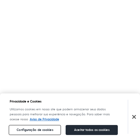
Privacidade e Cookies
Utilizamos cookies em nosso site que podem armazenar seus dados
pessoais para melhorar sua experiência e navegação. Para saber mais
acesse nosso
Aviso de Privacidade
Configuração de cookies
Aceitar todos os cookies