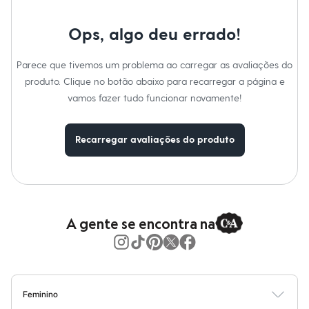
Calças
Casacos e Jaquetas
Jeans
Ops, algo deu errado!
Moda esportiva
Shorts e Saias
Parece que tivemos um problema ao carregar as avaliações do
Vestidos
Masculino
produto. Clique no botão abaixo para recarregar a página e
Em alta
vamos fazer tudo funcionar novamente!
Dia dos Pais
Inverno
Novidades
Recarregar avaliações do produto
Roupas
Bermudas
Camisas
Calças
Camisetas e Regatas
Casacos e Jaquetas
Jeans
A gente se encontra na
Polos
Acessórios
Bolsas e Mochilas
Chapéus e Bonés
Cintos
Carteiras
Feminino
Óculos