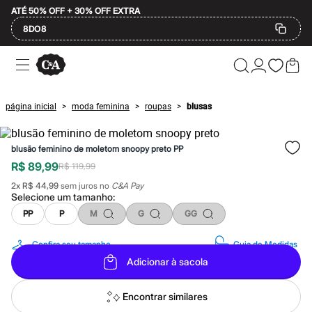
ATÉ 50% OFF + 30% OFF EXTRA
8DO8
Ofertas
Compre por Departamento
Feminino
Masculino
página inicial
moda feminina
roupas
blusas
>
>
>
Infantil
Calçados
Plus Size
blusão feminino de moletom snoopy preto PP
2 calçados por R$189
2 peças por R$199
R$ 89,99
R$ 119,99
3 lingeries por R$99
2
x
R$ 44,99
sem juros no
C&A Pay
3 itens de beleza por R$129
Selecione um
tamanho
:
Até 20% off
Até 40% off
PP
P
M
G
GG
Até 60% off
A partir de 60% off
Confira seu tamanho
Guia de Medidas
Feminino
Adicionar à sacola
Em alta
Inverno
Alfaiataria
Encontrar similares
Novidades