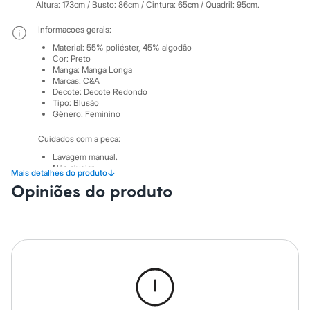
City
Altura: 173cm / Busto: 86cm / Cintura: 65cm / Quadril: 95cm.
Clock House
Mindset
Informacoes gerais:
Sawary
Material
:
55% poliéster, 45% algodão
Yessica
Cor
:
Preto
Moda esportiva
Manga
:
Manga Longa
Acessórios
Marcas
:
C&A
Blusas
Decote
:
Decote Redondo
Calçados
Tipo
:
Blusão
Leggings
Gênero
:
Feminino
Shorts e Bermudas
Tops
Cuidados com a peca:
Moda íntima
Lavagem manual.
Calcinhas
Não alvejar.
↓
Mais detalhes do produto
Cintas e Modeladores
Não secar em secadora.
Opiniões do produto
Meias
Secar na vertical.
Pijamas
Passar em temperatura mínima.
Não lavar a seco.
Sutiãs e Tops
Limpar a úmido.
Moda praia
Biquínis
Maiôs
Saídas de praia
Personagens
Plus size
Blusas e Camisetas