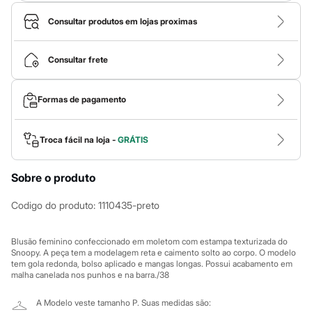
Roupas
Blusas e Camisetas
Consultar produtos em lojas proximas
Básicos
Calças
Casacos e Jaquetas
Consultar frete
Jeans
Macacões
Saias
Formas de pagamento
Shorts e Bermudas
Vestidos
Acessórios
Bolsas
Troca fácil na loja -
GRÁTIS
Bonés e Chapéus
Bijoux
Cintos
Sobre o produto
Óculos
Relógios
Codigo do produto
:
1110435-preto
Calçados
Botas
Chinelos
Blusão feminino confeccionado em moletom com estampa texturizada do
Rasteirinhas
Snoopy. A peça tem a modelagem reta e caimento solto ao corpo. O modelo
Sandálias
tem gola redonda, bolso aplicado e mangas longas. Possui acabamento em
malha canelada nos punhos e na barra./38
Sapatilhas
Tênis
Marcas
A Modelo veste tamanho P.
Suas medidas são: