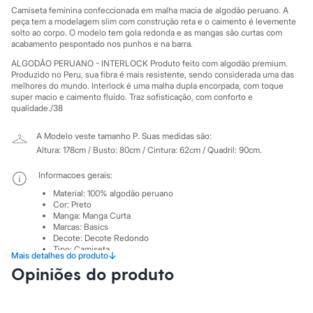
Sawary
Camiseta feminina confeccionada em malha macia de algodão peruano. A
Yessica
peça tem a modelagem slim com construção reta e o caimento é levemente
Moda esportiva
solto ao corpo. O modelo tem gola redonda e as mangas são curtas com
Acessórios
acabamento pespontado nos punhos e na barra.
Blusas
ALGODÃO PERUANO - INTERLOCK Produto feito com algodão premium.
Calçados
Produzido no Peru, sua fibra é mais resistente, sendo considerada uma das
Leggings
melhores do mundo. Interlock é uma malha dupla encorpada, com toque
Shorts e Bermudas
super macio e caimento fluído. Traz sofisticação, com conforto e
Tops
qualidade./38
Moda íntima
Calcinhas
A Modelo veste tamanho P.
Suas medidas são:
Cintas e Modeladores
Altura: 178cm / Busto: 80cm / Cintura: 62cm / Quadril: 90cm.
Meias
Pijamas
Informacoes gerais:
Sutiãs e Tops
Moda praia
Material
:
100% algodão peruano
Biquínis
Cor
:
Preto
Maiôs
Manga
:
Manga Curta
Marcas
:
Basics
Saídas de praia
Decote
:
Decote Redondo
Personagens
Tipo
:
Camiseta
Plus size
↓
Mais detalhes do produto
Gênero
:
Feminino
Blusas e Camisetas
Opiniões do produto
Calças
Cuidados com a peca:
Casacos e Jaquetas
Jeans
Temperatura até 40º.