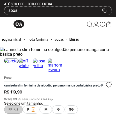
ATÉ 50% OFF + 30% OFF EXTRA
8DO8
Ofertas
Compre por Departamento
Feminino
Masculino
página inicial
moda feminina
roupas
blusas
>
>
>
Infantil
Calçados
Mindse7
Plus Size
Até 20% off
Até 40% off
Até 60% off
A partir de 60% off
Preto
Feminino
Em alta
camiseta slim feminina de algodão peruano manga curta básica preto P
Inverno
R$ 119,99
Alfaiataria
Novidades
3
x
R$ 39,99
sem juros no
C&A Pay
Roupas
Selecione um
tamanho
:
Blusas e Camisetas
PP
P
M
G
GG
Básicos