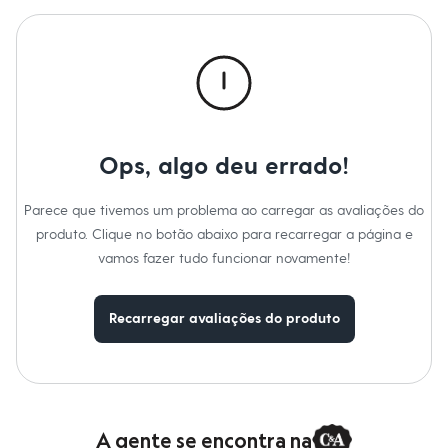
Não alvejar.
Moda esportiva
Não secar em secadora.
Shorts e Saias
Secar na vertical.
Vestidos
Passar em temperatura média.
Masculino
Lavar a seco.
Em alta
Não limpar a úmido.
Dia dos Pais
Inverno
Novidades
Roupas
Ops, algo deu errado!
Bermudas
Camisas
Calças
Parece que tivemos um problema ao carregar as avaliações do
Camisetas e Regatas
produto. Clique no botão abaixo para recarregar a página e
Casacos e Jaquetas
Jeans
vamos fazer tudo funcionar novamente!
Polos
Acessórios
Bolsas e Mochilas
Recarregar avaliações do produto
Chapéus e Bonés
Cintos
Carteiras
Óculos
Relógios
Calçados
A gente se encontra na
Botas