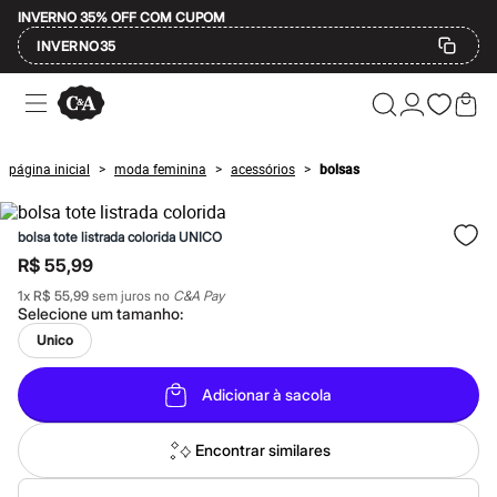
INVERNO 35% OFF COM CUPOM
INVERNO35
Ofertas
Compre por Departamento
Feminino
Masculino
página inicial
moda feminina
acessórios
bolsas
>
>
>
Infantil
Calçados
Mindse7
bolsa tote listrada colorida UNICO
Plus Size
Até 20% off
R$ 55,99
Até 40% off
1
x
R$ 55,99
sem juros no
C&A Pay
Até 60% off
Selecione um
tamanho
:
A partir de 60% off
Feminino
Unico
Em alta
Inverno
Adicionar à sacola
Alfaiataria
Novidades
Roupas
Encontrar similares
Blusas e Camisetas
Básicos