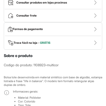
Calças
Consultar produtos em lojas proximas
Casacos e Jaquetas
Jeans
Macacões
Consultar frete
Saias
Shorts e Bermudas
Vestidos
Formas de pagamento
Acessórios
Bolsas
Bonés e Chapéus
Bijoux
Troca fácil na loja -
GRÁTIS
Cintos
Óculos
Sobre o produto
Relógios
Calçados
Botas
Codigo do produto
:
1108923-multicor
Chinelos
Rasteirinhas
Sandálias
Bolsa tote desenvolvida em material sintético com base de algodão, estampa
Sapatilhas
listrada e frase "life in balance". O modelo tem formato retangular alças
duplas de ombro.
Tênis
Marcas
Informacoes gerais:
City
Material
:
Poliéster
Clock House
Cor
:
Colorido
Mindset
Tipo
:
Tote