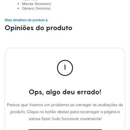
Sawary
Marcas
:
Accessory
Yessica
Gênero
:
Feminino
Moda esportiva
Acessórios
↓
Mais detalhes do produto
Blusas
Opiniões do produto
Calçados
Leggings
Shorts e Bermudas
Tops
Moda íntima
Calcinhas
Cintas e Modeladores
Meias
Pijamas
Sutiãs e Tops
Moda praia
Biquínis
Maiôs
Ops, algo deu errado!
Saídas de praia
Personagens
Parece que tivemos um problema ao carregar as avaliações do
Plus size
Blusas e Camisetas
produto. Clique no botão abaixo para recarregar a página e
Calças
vamos fazer tudo funcionar novamente!
Casacos e Jaquetas
Jeans