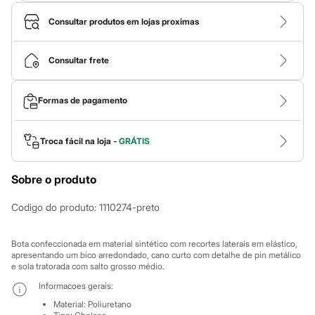
Calças
Casacos e Jaquetas
Consultar produtos em lojas proximas
Jeans
Macacões
Saias
Consultar frete
Shorts e Bermudas
Vestidos
Acessórios
Formas de pagamento
Bolsas
Bonés e Chapéus
Bijoux
Cintos
Troca fácil na loja -
GRÁTIS
Óculos
Relógios
Calçados
Sobre o produto
Botas
Chinelos
Codigo do produto
:
1110274-preto
Rasteirinhas
Sandálias
Sapatilhas
Bota confeccionada em material sintético com recortes laterais em elástico,
Tênis
apresentando um bico arredondado, cano curto com detalhe de pin metálico
Marcas
e sola tratorada com salto grosso médio.
City
Informacoes gerais:
Clock House
Mindset
Material
:
Poliuretano