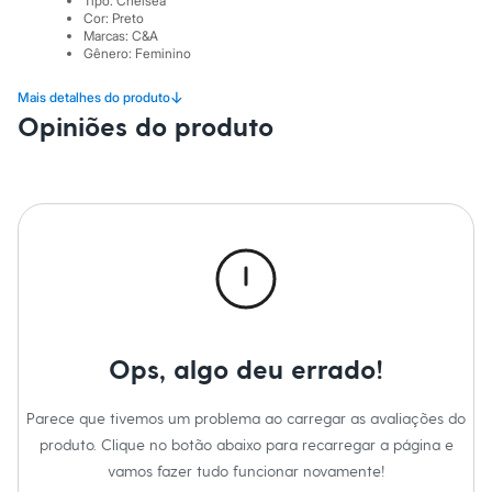
Tipo
:
Chelsea
Sawary
Cor
:
Preto
Yessica
Marcas
:
C&A
Moda esportiva
Gênero
:
Feminino
Acessórios
Blusas
↓
Mais detalhes do produto
Calçados
Opiniões do produto
Leggings
Shorts e Bermudas
Tops
Moda íntima
Calcinhas
Cintas e Modeladores
Meias
Pijamas
Sutiãs e Tops
Moda praia
Biquínis
Maiôs
Saídas de praia
Ops, algo deu errado!
Personagens
Plus size
Blusas e Camisetas
Parece que tivemos um problema ao carregar as avaliações do
Calças
produto. Clique no botão abaixo para recarregar a página e
Casacos e Jaquetas
vamos fazer tudo funcionar novamente!
Jeans