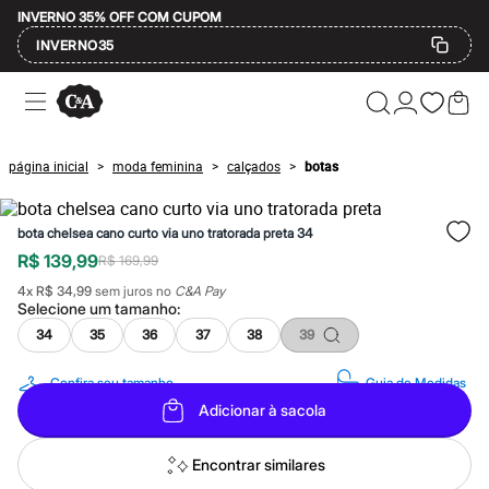
INVERNO 35% OFF COM CUPOM
INVERNO35
Ofertas
Compre por Departamento
Feminino
Masculino
página inicial
moda feminina
calçados
botas
>
>
>
Infantil
Calçados
Mindse7
bota chelsea cano curto via uno tratorada preta 34
Plus Size
Até 20% off
R$ 139,99
R$ 169,99
Até 40% off
4
x
R$ 34,99
sem juros no
C&A Pay
Até 60% off
Selecione um
tamanho
:
A partir de 60% off
Feminino
34
35
36
37
38
39
Em alta
Inverno
Confira seu tamanho
Guia de Medidas
Alfaiataria
Adicionar à sacola
Novidades
Roupas
Blusas e Camisetas
Encontrar similares
Básicos