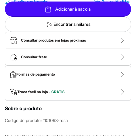
Roupas
Confira seu tamanho
Guia de Medidas
Blusas e Camisetas
Adicionar à sacola
Básicos
Calças
Casacos e Jaquetas
Encontrar similares
Jeans
Macacões
Saias
Consultar produtos em lojas proximas
Shorts e Bermudas
Vestidos
Acessórios
Consultar frete
Bolsas
Bonés e Chapéus
Bijoux
Formas de pagamento
Cintos
Óculos
Relógios
Troca fácil na loja -
GRÁTIS
Calçados
Botas
Chinelos
Sobre o produto
Rasteirinhas
Sandálias
Codigo do produto
:
1101093-rosa
Sapatilhas
Tênis
Marcas