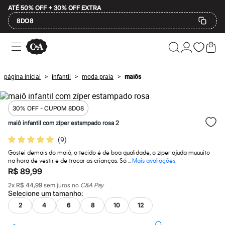
ATÉ 50% OFF + 30% OFF EXTRA
8DO8
Ofertas
Compre por Departamento
Feminino
Masculino
página inicial
infantil
moda praia
maiôs
>
>
>
Infantil
Calçados
Plus Size
2 calçados por R$189
30% OFF - CUPOM 8DO8
2 peças por R$199
maiô infantil com zíper estampado rosa 2
3 lingeries por R$99
3 itens de beleza por R$129
(
9
)
Até 20% off
Até 40% off
Gostei demais do maiô, o tecido é de boa qualidade, o zíper ajuda muuuito
na hora de vestir e de trocar as crianças. Só ...
Mais avaliações
Até 60% off
R$ 89,99
A partir de 60% off
Feminino
2
x
R$ 44,99
sem juros no
C&A Pay
Em alta
Selecione um
tamanho
:
Inverno
2
4
6
8
10
12
Alfaiataria
Novidades