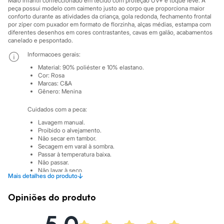
Maiô infantil confeccionado em tecido com proteção UV+ e toque leve. A
City
peça possui modelo com caimento justo ao corpo que proporciona maior
Clock House
conforto durante as atividades da criança, gola redonda, fechamento frontal
Mindset
por zíper com puxador em formato de florzinha, alças médias, estampa com
Sawary
diferentes desenhos em cores contrastantes, cavas em galão, acabamentos
Yessica
canelado e pespontado.
Moda esportiva
Informacoes gerais:
Acessórios
Blusas
Material
:
90% poliéster e 10% elastano.
Calçados
Cor
:
Rosa
Leggings
Marcas
:
C&A
Shorts e Bermudas
Gênero
:
Menina
Tops
Moda íntima
Cuidados com a peca:
Calcinhas
Lavagem manual.
Cintas e Modeladores
Proibido o alvejamento.
Meias
Não secar em tambor.
Pijamas
Secagem em varal à sombra.
Sutiãs e Tops
Passar à temperatura baixa.
Não passar.
Moda praia
Não lavar à seco.
Biquínis
↓
Mais detalhes do produto
Maiôs
Saídas de praia
Opiniões do produto
Personagens
Plus size
Blusas e Camisetas