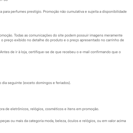
Ajuda
Fale conosco
ara perfumes prestígio. Promoção não cumulativa e sujeita a disponibilidade
Nossas lojas
Nossas lojas plus size
Central de ética
 promoção. Todas as comunicações do site podem possuir imagens meramente
 o preço exibido no detalhe do produto e o preço apresentado no carrinho de
Eventos
Antes de ir à loja, certifique-se de que recebeu o e-mail confirmando que o
Especial Dia dos Pais
dia seguinte (exceto domingos e feriados).
a de eletrônicos, relógios, cosméticos e itens em promoção.
peças ou mais da categoria moda, beleza, óculos e relógios, ou em valor acima