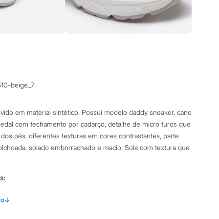
510-beige_7
vido em material sintético. Possui modelo daddy sneaker, cano
bedal com fechamento por cadarço, detalhe de micro furos que
 dos pés, diferentes texturas em cores contrastantes, parte
olchoada, solado emborrachado e macio. Sola com textura que
s:
to
↓
to
:
Sneaker