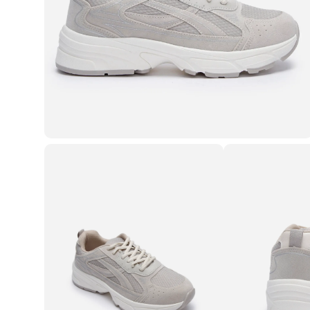
Casacos e Jaquetas
Jeans
Macacões
Saias
Shorts e Bermudas
Vestidos
Acessórios
Bolsas
Bonés e Chapéus
Bijoux
Cintos
Óculos
Relógios
Calçados
Botas
Chinelos
Rasteirinhas
Sandálias
Sapatilhas
Tênis
Marcas
City
Clock House
Mindset
Sawary