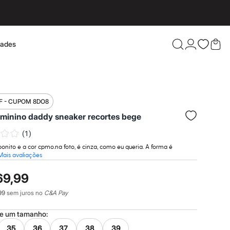
dades
Confira 
F - CUPOM 8DO8
eminino daddy sneaker recortes bege
(
1
)
bonito e a cor cpmo.na foto, é cinza, como eu queria. A forma é
Mais avaliações
69,99
99
sem juros no
C&A Pay
ne um
tamanho
:
35
36
37
38
39