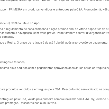
Minha C&A
rtão
Cupons de desconto
cupom PRIMEIRA em produtos vendidos e entregues pela C&A. Promoção não válida p
Cartão presente
atórios
Sobre o cartão presente
nceira
l de R$ 9,99 no Site e no App.
de
iba o regulamento de cada campanha e ação promocional na vitrine específica da
iar durante a navegação, sem aviso prévio. Pode também ocorrer divergência entre
de compras.
 e Retire. O prazo de retirada é de até 1 dia útil após a aprovação do pagamento. 
omingos e feriados).
mesmo dia e pedidos com o pagamentos aprovados após as 10h serão entregues no 
Segurança e qualidade
ara produtos vendidos e entregues pela C&A. Desconto não será aplicado na compr
ntregues pela C&A, válido para primeira compra realizada com C&A Pay, levando 5 
s em promoção. Descontos não cumulativos.