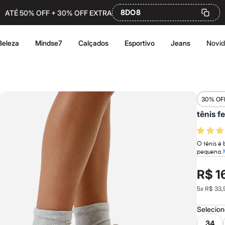
8DO8
ATÉ 50% OFF + 30% OFF EXTRA
Beleza
Mindse7
Calçados
Esportivo
Jeans
Novi
30% OF
tênis f
O tênis é 
pequena.
R$ 1
5
x
R$ 33,
Selecio
34