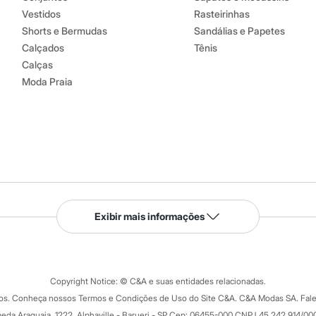
Vestidos
Rasteirinhas
Shorts e Bermudas
Sandálias e Papetes
Calçados
Tênis
Calças
Moda Praia
Serviços
Exibir mais informações
Tipos de serviços
o C&A
Clique e retire
Trocas e devoluções
ograma
Copyright Notice: © C&A e suas entidades relacionadas.
Formas de pagamento
dos. Conheça nossos Termos e Condições de Uso do Site C&A. C&A Modas SA. Fale
Todas as vantagens
ay
eda Araguaia, 1222, Alphaville - Barueri - SP Cep: 06455-000 CNPJ 45.242.914/00