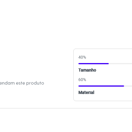
ino
40
%
Tamanho
60
%
mendam este produto
Material