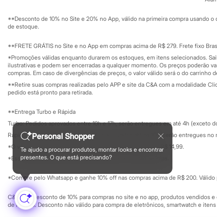
Sustentabilidade
Sandálias
Solicite seu ca
Mapa do site
Tênis
**Desconto de 10% no Site e 20% no App, válido na primeira compra usando o 
Governança
Diversão
Investidores
de estoque.
Marcas
Ouvidoria / Rel
Sala de imprensa
Baby Club
Educação fina
**FRETE GRÁTIS no Site e no App em compras acima de R$ 279. Frete fixo Brasi
Fifteen
Privacidade
Sustentabilida
*Promoções válidas enquanto durarem os estoques, em itens selecionados. Sa
Miss Fifteen
Configuração de cookies
ilustrativas e podem ser encerradas a qualquer momento. Os preços poderão var
Palomino
Minha privacidade
compras. Em caso de divergências de preços, o valor válido será o do carrinho 
Moda íntima
Calcinhas
**Retire suas compras realizadas pelo APP e site da C&A com a modalidade Clique
pedido está pronto para retirada.
Cuecas
Meias
Pijamas
**Entrega Turbo e Rápida
Moda praia
Turbo: Pedidos aprovados entre 10h e 17h, serão entregues em até 4h (exceto d
Biquínis e Maiôs
Rápida: Pedidos com os pagamentos aprovados até as 10h, serão entregues no 
Personal Shopper
Blusas de proteção
Sungas
*O valor do frete para o turbo é R$ 24,99 e para a rápida é R$ 14,99.
Te ajudo a procurar produtos, montar looks e encontrar
Formas de pagamento
Personagens
presentes. O que está precisando?
*Essa condição ainda não estará disponível em todas as lojas.
Bluey
Disney
*Compre pelo Whatsapp e ganhe 10% off nas compras acima de R$ 200. Válido p
Hello Kitty
Homem Aranha
C&A Pay: desconto de 10% para compras no site e no app, produtos vendidos e e
Minecraft
de R$ 400. Desconto não válido para compra de eletrônicos, smartwatch e iten
Naruto
Patrulha Canina