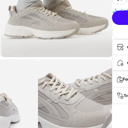
Conf
Fo
Tr