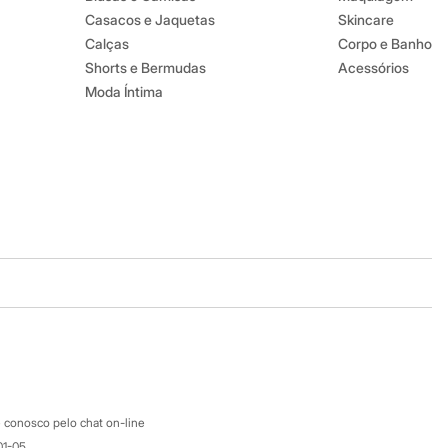
Casacos e Jaquetas
Skincare
Calças
Corpo e Banho
Shorts e Bermudas
Acessórios
Moda Íntima
Baixe o app
Google store
Apple store
Atendimento
 conosco pelo chat on-line
01-05