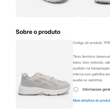
Yessica
Moda esportiva
Acessórios
Blusas
Calçados
Leggings
Shorts e Bermudas
Sobre o produto
Tops
Moda íntima
Calcinhas
Codigo do produto
:
1111
Cintas e Modeladores
Meias
Pijamas
Tênis feminino desenvol
Sutiãs e Tops
baixo, bico redondo, ca
Moda praia
Biquínis
auxiliam na transpiração
Maiôs
interna com palmilha ac
Saídas de praia
auxilia no caminhar.
Personagens
Plus size
Informacoes gerai
Blusas e Camisetas
Calças
Cor
:
Bege
Casacos e Jaquetas
Mais detalhes do produ
Jeans
Tipo de produ
Moda esportiva
Marcas
:
C&A