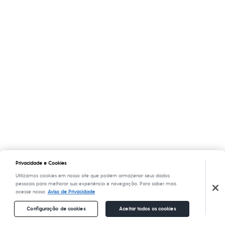
Privacidade e Cookies
Utilizamos cookies em nosso site que podem armazenar seus dados
pessoais para melhorar sua experiência e navegação. Para saber mais
acesse nosso
Aviso de Privacidade
Configuração de cookies
Aceitar todos os cookies