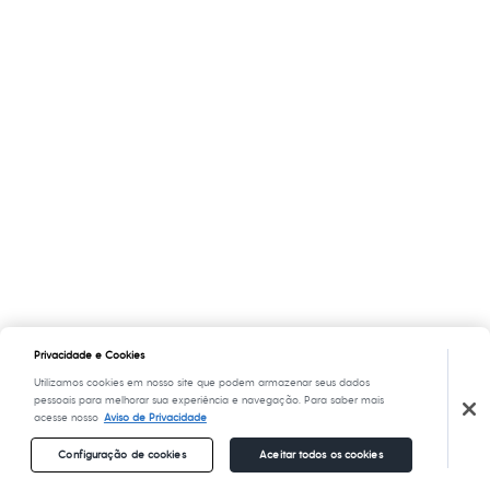
Privacidade e Cookies
Utilizamos cookies em nosso site que podem armazenar seus dados
pessoais para melhorar sua experiência e navegação. Para saber mais
acesse nosso
Aviso de Privacidade
Configuração de cookies
Aceitar todos os cookies