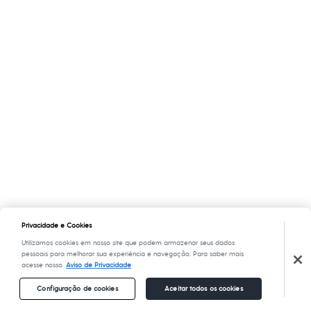
Privacidade e Cookies
Utilizamos cookies em nosso site que podem armazenar seus dados
pessoais para melhorar sua experiência e navegação. Para saber mais
acesse nosso
Aviso de Privacidade
Configuração de cookies
Aceitar todos os cookies